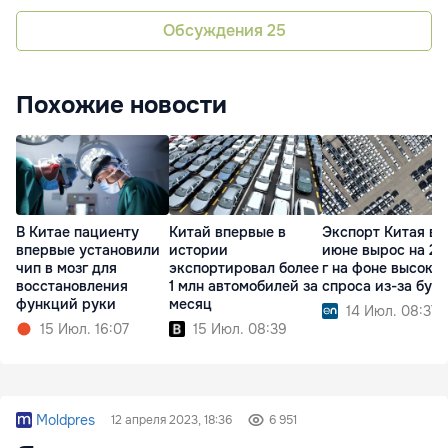
Обсуждения
25
Похожие новости
В Китае пациенту
Китай впервые в
Экспорт Китая в
впервые установили
истории
июне вырос на 27
чип в мозг для
экспортировал более
г на фоне высоког
восстановления
1 млн автомобилей за
спроса из-за бум
функций руки
месяц
14 Июл. 08:37
15 Июл. 16:07
15 Июл. 08:39
Moldpres
12 апреля 2023, 18:36
6 951