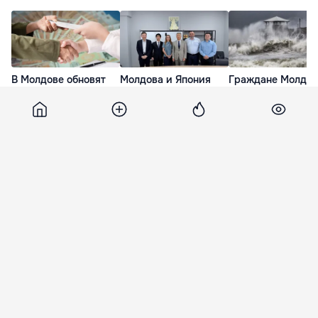
В Молдове обновят
Молдова и Япония
Граждане Молдов
систему
запустят проект по
Японии получили
государственной
переработке
предупреждение 
помощи
промышленных
связи со штормо
предприятиям
отходов в биогаз
«Дельфин»
22 Июл. 19:34
15 Июл. 15:24
4 дня назад
Gazeta
12 апреля 2023, 18:27
7 221
Ученые назвали два фактора,
ведущих к успеху в
долгосрочной потере веса