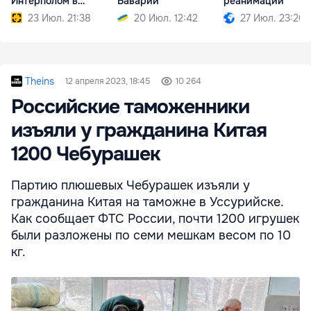
Интерполом в
Баварии
реанимации
международный
23 Июл. 21:38
20 Июл. 12:42
27 Июл. 23:20
розыск
Theins
12 апреля 2023, 18:45
10 264
Российские таможенники
изъяли у гражданина Китая
1200 Чебурашек
Партию плюшевых Чебурашек изъяли у
гражданина Китая на таможне в Уссурийске.
Как сообщает ФТС России, почти 1200 игрушек
были разложены по семи мешкам весом по 10
кг.