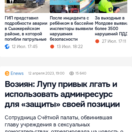
ГИП представил
После инцидента с
За выходные в
подробности аварии
ребёнком в бассейне
Молдове выявили
в Сынжерейском
инспекторы выявили
более 3500
районе, в которой
нарушения
нарушений ПДД
погибли патрульные
безопасности
27 Июл. 17:11
12 Июл. 17:45
13 Июл. 18:22
Enews
12 апреля 2023, 19:00
15 640
Возиян: Лупу привык лгать и
использовать админресурс
для «защиты» своей позиции
Сотрудница Счётной палаты, обвинившая
главу учреждения в сексуальных
домогательствах, отреагировала на новость о