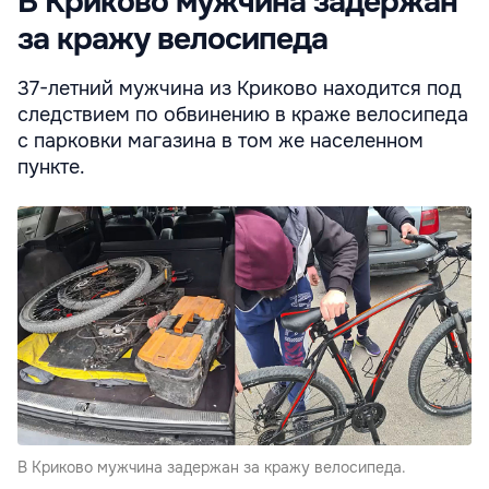
В Криково мужчина задержан
за кражу велосипеда
37-летний мужчина из Криково находится под
следствием по обвинению в краже велосипеда
с парковки магазина в том же населенном
пункте.
В Криково мужчина задержан за кражу велосипеда.