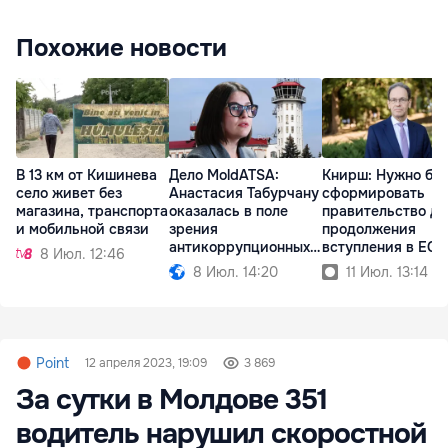
Похожие новости
В 13 км от Кишинева
Дело MoldATSA:
Книрш: Нужно бы
село живет без
Анастасия Табурчану
сформировать
магазина, транспорта
оказалась в поле
правительство дл
и мобильной связи
зрения
продолжения
антикоррупционных
вступления в ЕС
8 Июл. 12:46
органов
8 Июл. 14:20
11 Июл. 13:14
Point
12 апреля 2023, 19:09
3 869
За сутки в Молдове 351
водитель нарушил скоростной