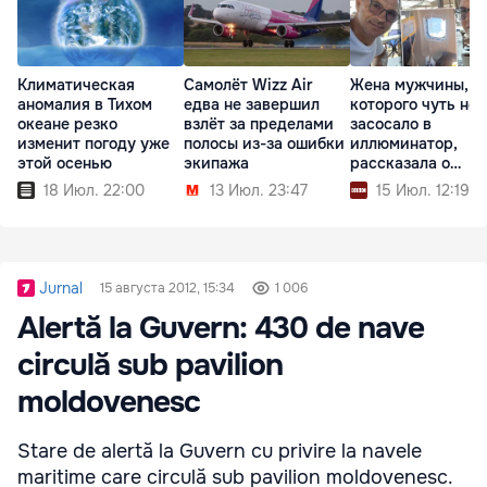
Климатическая
Самолёт Wizz Air
Жена мужчины,
аномалия в Тихом
едва не завершил
которого чуть не
океане резко
взлёт за пределами
засосало в
изменит погоду уже
полосы из-за ошибки
иллюминатор,
этой осенью
экипажа
рассказала о
пережитом
18 Июл. 22:00
13 Июл. 23:47
15 Июл. 12:19
Jurnal
15 августа 2012, 15:34
1 006
Alertă la Guvern: 430 de nave
circulă sub pavilion
moldovenesc
Stare de alertă la Guvern cu privire la navele
maritime care circulă sub pavilion moldovenesc.