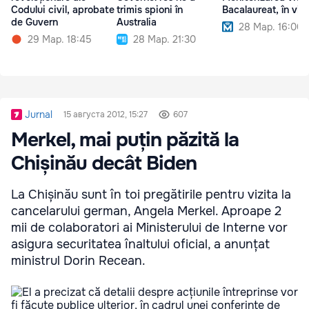
Codului civil, aprobate
trimis spioni în
Bacalaureat, în vig
de Guvern
Australia
28 Мар. 16:00
29 Мар. 18:45
28 Мар. 21:30
Jurnal
15 августа 2012, 15:27
607
Merkel, mai puțin păzită la
Chișinău decât Biden
La Chișinău sunt în toi pregătirile pentru vizita la
cancelarului german, Angela Merkel. Aproape 2
mii de colaboratori ai Ministerului de Interne vor
asigura securitatea înaltului oficial, a anunțat
ministrul Dorin Recean.