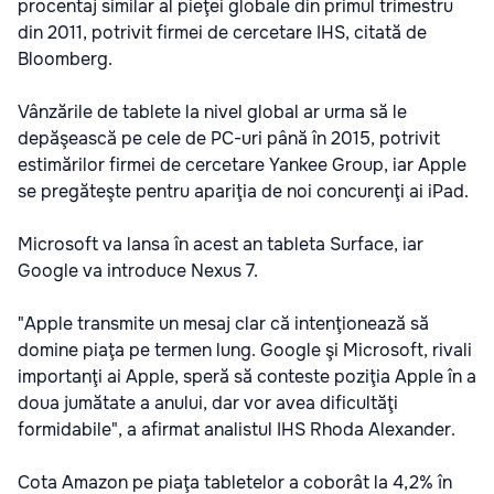
procentaj similar al pieţei globale din primul trimestru
din 2011, potrivit firmei de cercetare IHS, citată de
Bloomberg.
Vânzările de tablete la nivel global ar urma să le
depăşească pe cele de PC-uri până în 2015, potrivit
estimărilor firmei de cercetare Yankee Group, iar Apple
se pregăteşte pentru apariţia de noi concurenţi ai iPad.
Microsoft va lansa în acest an tableta Surface, iar
Google va introduce Nexus 7.
"Apple transmite un mesaj clar că intenţionează să
domine piaţa pe termen lung. Google şi Microsoft, rivali
importanţi ai Apple, speră să conteste poziţia Apple în a
doua jumătate a anului, dar vor avea dificultăţi
formidabile", a afirmat analistul IHS Rhoda Alexander.
Cota Amazon pe piaţa tabletelor a coborât la 4,2% în