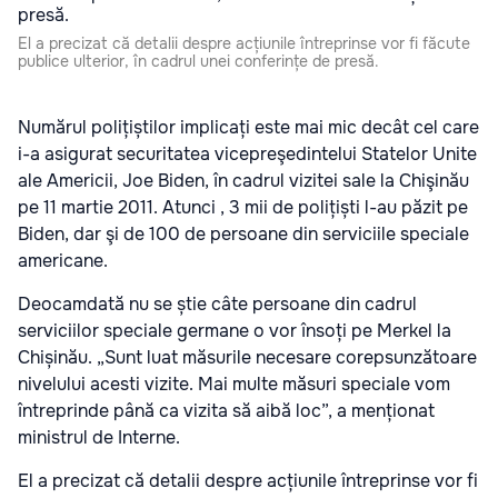
El a precizat că detalii despre acțiunile întreprinse vor fi făcute
publice ulterior, în cadrul unei conferințe de presă.
Numărul polițiștilor implicați este mai mic decât cel care
i-a asigurat securitatea vicepreşedintelui Statelor Unite
ale Americii, Joe Biden, în cadrul vizitei sale la Chişinău
pe 11 martie 2011. Atunci , 3 mii de polițiști l-au păzit pe
Biden, dar şi de 100 de persoane din serviciile speciale
americane.
Deocamdată nu se știe câte persoane din cadrul
serviciilor speciale germane o vor însoți pe Merkel la
Chișinău. „Sunt luat măsurile necesare corepsunzătoare
nivelului acesti vizite. Mai multe măsuri speciale vom
întreprinde până ca vizita să aibă loc”, a menționat
ministrul de Interne.
El a precizat că detalii despre acțiunile întreprinse vor fi