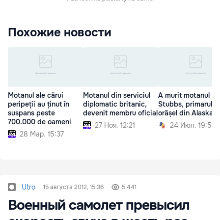
Похожие новости
Motanul ale cărui
Motanul din serviciul
A murit motanul
peripeții au ținut în
diplomatic britanic,
Stubbs, primarul u
suspans peste
devenit membru oficial
orășel din Alaska
700.000 de oameni
27 Ноя. 12:21
24 Июл. 19:50
28 Мар. 15:37
Utro
15 августа 2012, 15:36
5 441
Военный самолет превысил