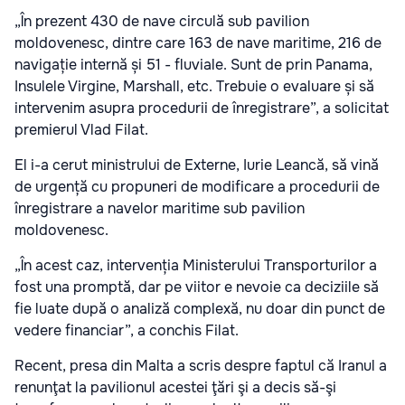
„În prezent 430 de nave circulă sub pavilion
moldovenesc, dintre care 163 de nave maritime, 216 de
navigație internă și 51 - fluviale. Sunt de prin Panama,
Insulele Virgine, Marshall, etc. Trebuie o evaluare și să
intervenim asupra procedurii de înregistrare”, a solicitat
premierul Vlad Filat.
El i-a cerut ministrului de Externe, Iurie Leancă, să vină
de urgență cu propuneri de modificare a procedurii de
înregistrare a navelor maritime sub pavilion
moldovenesc.
„În acest caz, intervenția Ministerului Transporturilor a
fost una promptă, dar pe viitor e nevoie ca deciziile să
fie luate după o analiză complexă, nu doar din punct de
vedere financiar”, a conchis Filat.
Recent, presa din Malta a scris despre faptul că Iranul a
renunţat la pavilionul acestei ţări şi a decis să-şi