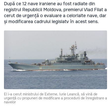
După ce 12 nave iraniene au fost radiate din
registrul Republicii Moldova, premierul Vlad Filat a
cerut de urgență o evaluare a celorlalte nave, dar
și modificarea cadrului legislatv în acest sens.
El i-a cerut ministrului de Externe, Iurie Leancă, să vină de
urgență cu propuneri de modificare a procedurii de înregistrare a
navelor