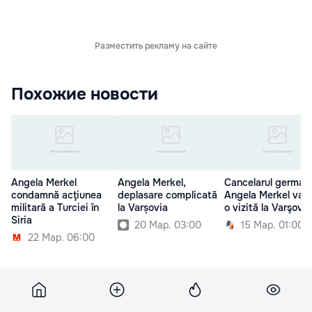
Разместить рекламу на сайте
Похожие новости
Angela Merkel
Angela Merkel,
Cancelarul german
condamnă acţiunea
deplasare complicată
Angela Merkel va f
militară a Turciei în
la Varșovia
o vizită la Varşovia
Siria
20 Мар. 03:00
15 Мар. 01:00
22 Мар. 06:00
15 августа 2012, 15:23
595