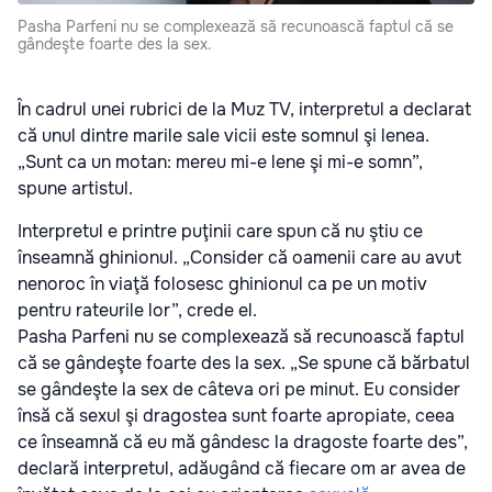
Pasha Parfeni nu se complexează să recunoască faptul că se
gândeşte foarte des la sex.
În cadrul unei rubrici de la Muz TV, interpretul a declarat
că unul dintre marile sale vicii este somnul şi lenea.
„Sunt ca un motan: mereu mi-e lene şi mi-e somn”,
spune artistul.
Interpretul e printre puţinii care spun că nu ştiu ce
înseamnă ghinionul. „Consider că oamenii care au avut
nenoroc în viaţă folosesc ghinionul ca pe un motiv
pentru rateurile lor”, crede el.
Pasha Parfeni nu se complexează să recunoască faptul
că se gândeşte foarte des la sex. „Se spune că bărbatul
se gândeşte la sex de câteva ori pe minut. Eu consider
însă că sexul şi dragostea sunt foarte apropiate, ceea
ce înseamnă că eu mă gândesc la dragoste foarte des”,
declară interpretul, adăugând că fiecare om ar avea de