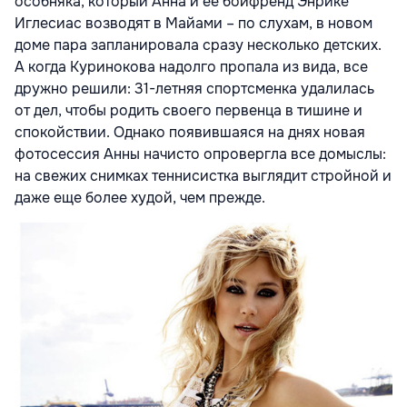
особняка, который Анна и ее бойфренд Энрике
Иглесиас возводят в Майами – по слухам, в новом
доме пара запланировала сразу несколько детских.
А когда Куринокова надолго пропала из вида, все
дружно решили: 31-летняя спортсменка удалилась
от дел, чтобы родить своего первенца в тишине и
спокойствии. Однако появившаяся на днях новая
фотосессия Анны начисто опровергла все домыслы:
на свежих снимках теннисистка выглядит стройной и
даже еще более худой, чем прежде.