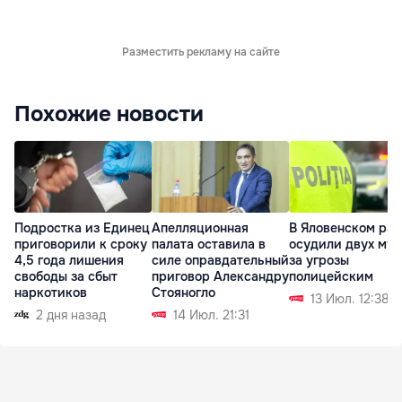
Разместить рекламу на сайте
Похожие новости
Подростка из Единец
Апелляционная
В Яловенском ра
приговорили к сроку
палата оставила в
осудили двух му
4,5 года лишения
силе оправдательный
за угрозы
свободы за сбыт
приговор Александру
полицейским
наркотиков
Стояногло
13 Июл. 12:38
2 дня назад
14 Июл. 21:31