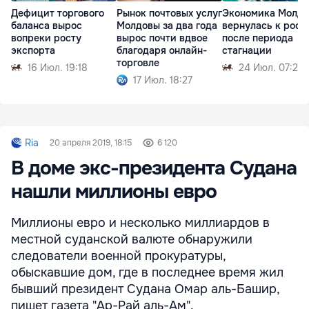
Дефицит торгового
Рынок почтовых услуг
Экономика Молд
баланса вырос
Молдовы за два года
вернулась к рост
вопреки росту
вырос почти вдвое
после периода
экспорта
благодаря онлайн-
стагнации
торговле
16 Июл. 19:18
24 Июл. 07:27
17 Июл. 18:27
Ria
20 апреля 2019, 18:15
6 120
В доме экс-президента Судана
нашли миллионы евро
Миллионы евро и несколько миллиардов в
местной суданской валюте обнаружили
следователи военной прокуратуры,
обыскавшие дом, где в последнее время жил
бывший президент Судана Омар аль-Башир,
пишет газета "Ар-Рай аль-Ам".