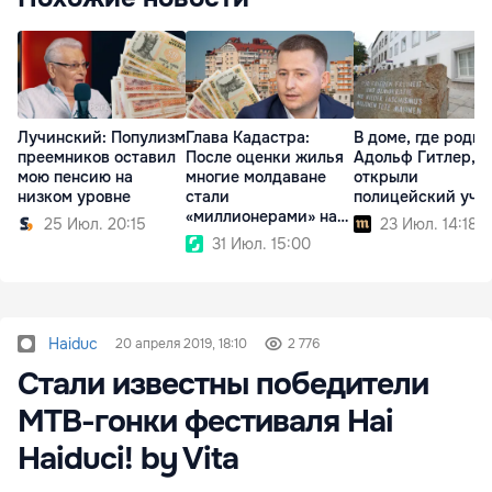
Лучинский: Популизм
Глава Кадастра:
В доме, где роди
преемников оставил
После оценки жилья
Адольф Гитлер,
мою пенсию на
многие молдаване
открыли
низком уровне
стали
полицейский уча
«миллионерами» на
25 Июл. 20:15
23 Июл. 14:18
бумаге
31 Июл. 15:00
Haiduc
20 апреля 2019, 18:10
2 776
Стали известны победители
MTB-гонки фестиваля Hai
Haiduci! by Vita