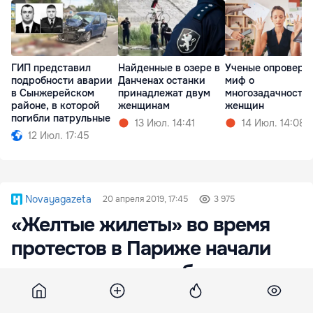
ГИП представил
Найденные в озере в
Ученые опроверг
подробности аварии
Данченах останки
миф о
в Сынжерейском
принадлежат двум
многозадачности
районе, в которой
женщинам
женщин
погибли патрульные
13 Июл. 14:41
14 Июл. 14:08
12 Июл. 17:45
Novayagazeta
20 апреля 2019, 17:45
3 975
«Желтые жилеты» во время
протестов в Париже начали
поджигать автомобили
Протестующие в Париже члены движения