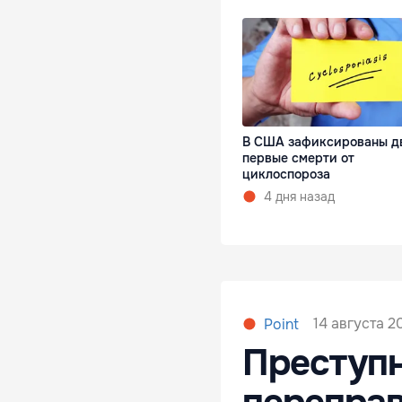
В США зафиксированы д
первые смерти от
циклоспороза
4 дня назад
14 августа 20
Point
Преступн