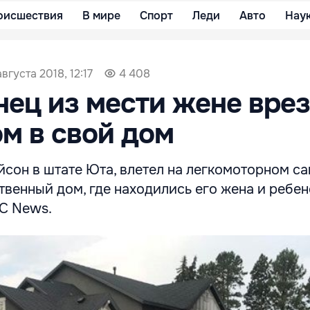
оисшествия
В мире
Спорт
Леди
Авто
Нау
августа 2018, 12:17
4 408
ец из мести жене вре
м в свой дом
сон в штате Юта, влетел на легкомоторном с
твенный дом, где находились его жена и ребен
C News.