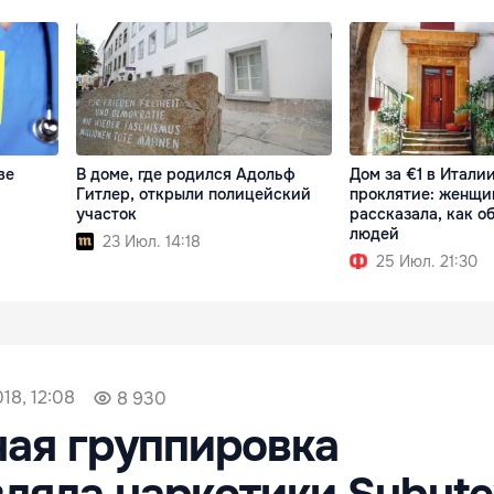
ве
В доме, где родился Адольф
Дом за €1 в Итали
Гитлер, открыли полицейский
проклятие: женщи
участок
рассказала, как 
людей
23 Июл. 14:18
25 Июл. 21:30
18, 12:08
8 930
ая группировка