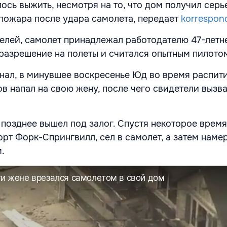
ось выжить, несмотря на то, что дом получил серь
пожара после удара самолета, передает
korrespon
елей, самолет принадлежал работодателю 47-летн
разрешение на полеты и считался опытным пилото
анал, в минувшее воскресенье Юд во время распит
ов напал на свою жену, после чего свидетели вызв
а позднее вышел под залог. Спустя некоторое врем
орт Форк-Спрингвилл, сел в самолет, а затем наме
.