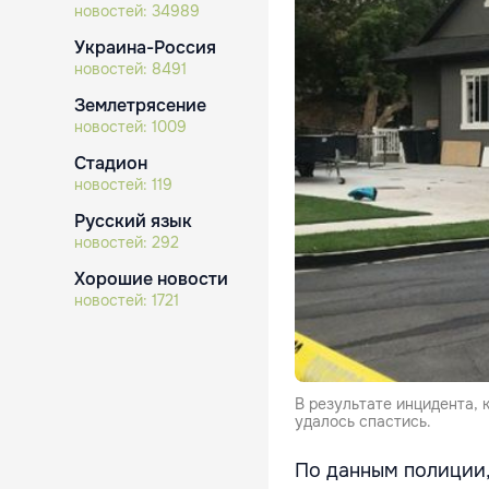
новостей:
34989
Украина-Россия
новостей:
8491
Землетрясение
новостей:
1009
Стадион
новостей:
119
Русский язык
новостей:
292
Хорошие новости
новостей:
1721
В результате инцидента, 
удалось спастись.
По данным полиции,