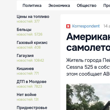
Политика
Экономика
Общество
Пр
Цены на топливо
новостей:
377
14 
Korrespondent
Бельцы
Американ
новостей:
5726
Газовый кризис
самолето
новостей:
408
Гагаузия
Житель города Пей
новостей:
10842
Cessna 525 в собс
Кишинев
этом сообщает AB
новостей:
771
ДТП в Молдове
новостей:
7823
Нет войне
новостей:
131
Приднестровье