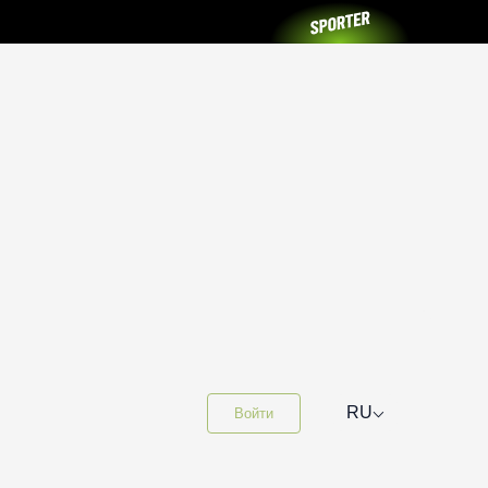
⌵
RU
Войти