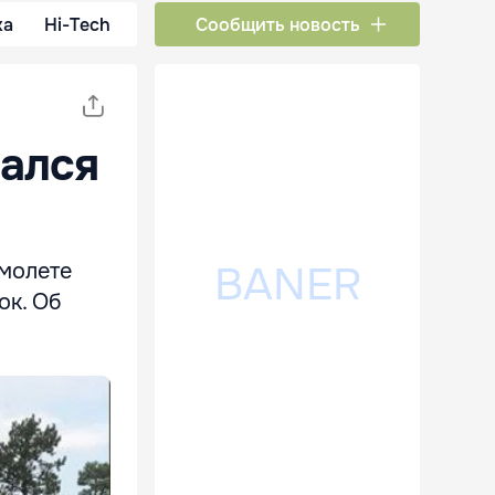
ка
Hi-Tech
Сообщить новость
зался
амолете
ок. Об