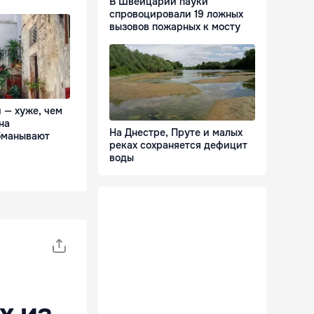
В Швейцарии пауки
спровоцировали 19 ложных
вызовов пожарных к мосту
и — хуже, чем
на
На Днестре, Пруте и малых
обманывают
реках сохраняется дефицит
воды