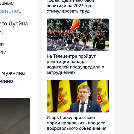
Тофан: Цель налоговой
езные
политики на 2027 год -
dent.net
.
стимулировать труд
его Дуэйна
м.
ия
али
На Телецентре пройдут
репетиции парада:
водителей предупредили о
затруднениях
я мужчина
ренно
Игорь Гросу призывает
мэрии продолжить процесс
добровольного объединения