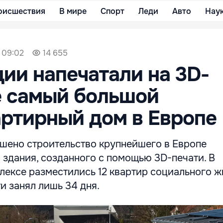
оисшествия
В мире
Спорт
Леди
Авто
Нау
 09:02
14 655
ии напечатали на 3D-
е самый большой
ртирный дом в Европе
шено строительство крупнейшего в Европе
 здания, созданного с помощью 3D-печати. В
ексе разместились 12 квартир социального жи
и занял лишь 34 дня.