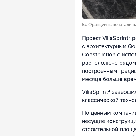
Во Франции напечатали н
Проект ViliaSprint²
с архитектурным бю
Construction с исп
расположено рядом 
построенным традиц
месяца больше вре
ViliaSprint² заверш
классической техно
По данным компании
несущие конструкци
строительной площ