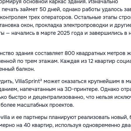
ормируя основной каркас здания. Изначально
о печать займет 50 дней, однако работы удалось з
 контролем трех операторов. Остальные этапы стро
тановка окон, прокладка электропроводки и други
ы — начались в марте 2025 года и завершились в 
нство здания составляет 800 квадратных метров 
енной по трем этажам. Каждая из 12 квартир соци
енный балкон.
ить, ViliaSprint² может оказаться крупнейшим в м
анием, напечатанным на 3D-принтере. Однако отр
ько быстро и децентрализованно, что нельзя исклю
более масштабных проектов.
ovilia и ее партнеры планируют реализовать новый,
мерно на 40 квартир, используя одновременно два