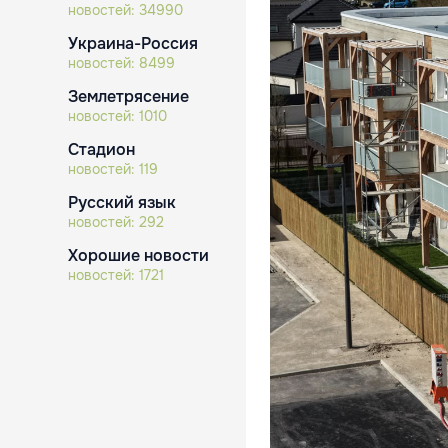
новостей:
34990
Украина-Россия
новостей:
8499
Землетрясение
новостей:
1010
Стадион
новостей:
119
Русский язык
новостей:
292
Хорошие новости
новостей:
1721