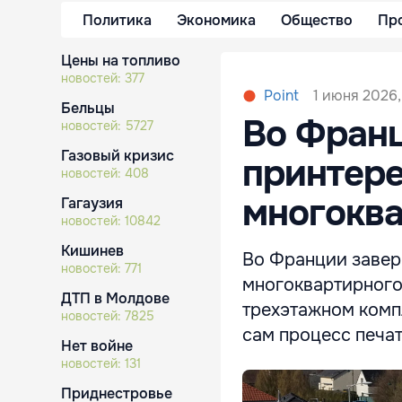
Политика
Экономика
Общество
Пр
Цены на топливо
новостей:
377
1 июня 2026,
Point
Бельцы
Во Франц
новостей:
5727
Газовый кризис
принтер
новостей:
408
многоква
Гагаузия
новостей:
10842
Кишинев
Во Франции завер
новостей:
771
многоквартирного
ДТП в Молдове
трехэтажном компл
новостей:
7825
сам процесс печат
Нет войне
новостей:
131
Приднестровье