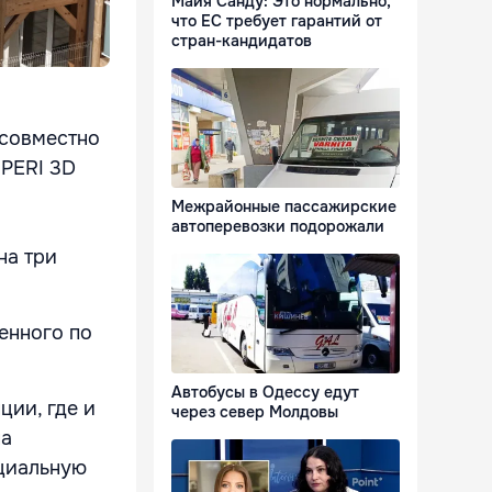
Майя Санду: Это нормально,
что ЕС требует гарантий от
стран-кандидатов
a совместно
 PERI 3D
Межрайонные пассажирские
автоперевозки подорожали
на три
оенного по
Автобусы в Одессу едут
ции, где и
через север Молдовы
на
циальную