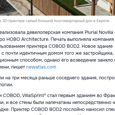
а 3D-принтере самый большой многоквартирный дом в Европе.
 реализовала девелоперская компания Plurial Novili
ро HOBO Architecture. Печать выполняла компания
ользованием принтера COBOD BOD2. Новое здание
с почти идентичным домом того же застройщика,
ионным способом, однако его возведение заняло 
мени, пишет
newatlas.com
или на три месяца раньше соседнего здания, постр
логии.
 COBOD, ViliaSprint² стал первым зданием во Фран
и, и все стены были напечатаны непосредственно 
адке. Принтер COBOD BOD2 послойно наносил спе