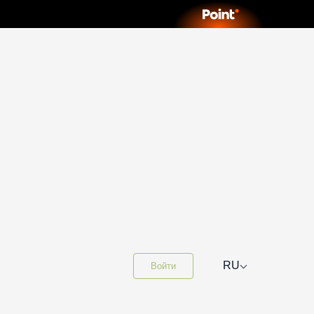
⌵
RU
Войти