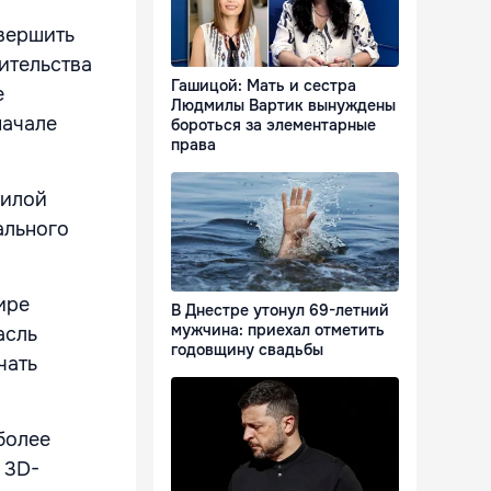
авершить
ительства
Гашицой: Мать и сестра
е
Людмилы Вартик вынуждены
начале
бороться за элементарные
права
жилой
ального
ире
В Днестре утонул 69-летний
мужчина: приехал отметить
асль
годовщину свадьбы
чать
 более
 3D-