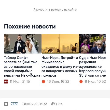
Разместить рекламу на сайте
Похожие новости
Тейлор Свифт
Нью-Йорк, Детройт и
Суд в Нью-Йорке
заплатила $160 тыс.
Миннеаполис
разрешил
за согласование
оказались в дыму из-
журналистке
своей свадьбы с
за канадских лесных
Кэрролл получит
властями Нью-Йорка
пожаров
$5,8 млн со счета
Трампа
11 Июл. 21:15
16 Июл. 16:32
9 Июл. 10:52
7777
2 июля 2021, 14:52
1 916