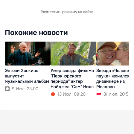
Разместить рекламу на сайте
Похожие новости
Энтони Хопкинс
Умер звезда фильма
Звезда «Человека
выпустит
"Парк юрского
паука» женился н
музыкальный альбом
периода" актер
дизайнере из
Найджел "Сэм" Нилл
Молдовы
9 Июл. 23:00
13 Июл. 09:20
31 Июл. 20:55