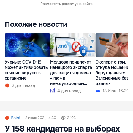
Разместить рекламу на сайте
Похожие новости
Ученые: COVID-19
Молдова привлечет
Эксперт о том,
может активировать
немецкого эксперта
откуда мошенник
спящие вирусы в
для защиты домена
берут данные:
организме
«.md» в
Взломанные базы
международном
данных
2 дня назад
споре
4 дня назад
13 Июн. 16:30
Point
2 июля 2021, 14:30
2 103
У 158 кандидатов на выборах