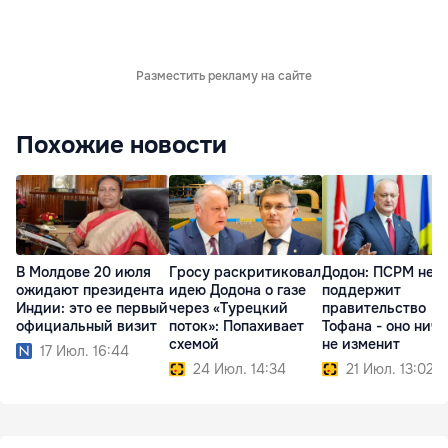
Разместить рекламу на сайте
Похожие новости
В Молдове 20 июля
Гросу раскритиковал
Додон: ПСРМ не
ожидают президента
идею Додона о газе
поддержит
Индии: это ее первый
через «Турецкий
правительство
официальный визит
поток»: Попахивает
Тофана - оно ниче
схемой
не изменит
17 Июл. 16:44
24 Июл. 14:34
21 Июл. 13:02