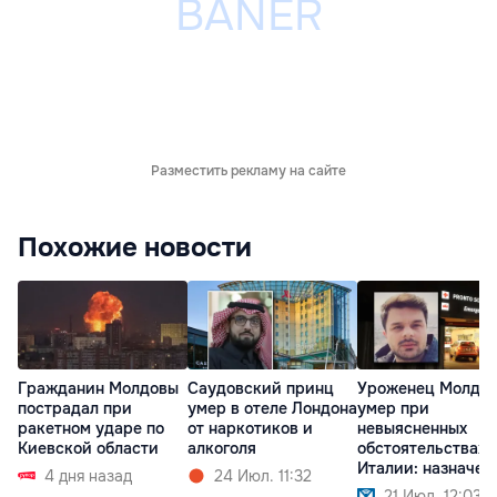
Разместить рекламу на сайте
Похожие новости
Гражданин Молдовы
Саудовский принц
Уроженец Молдо
пострадал при
умер в отеле Лондона
умер при
ракетном ударе по
от наркотиков и
невыясненных
Киевской области
алкоголя
обстоятельствах 
Италии: назначен
4 дня назад
24 Июл. 11:32
вскрытие
21 Июл. 12:03