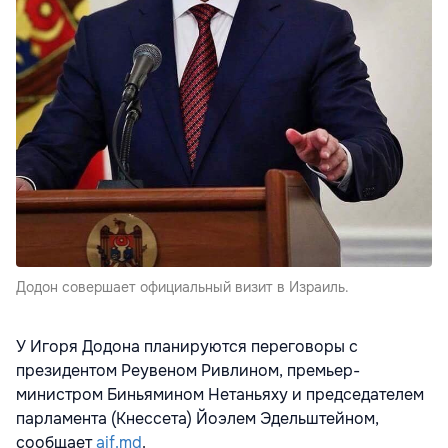
Додон совершает официальный визит в Израиль.
У Игоря Додона планируются переговоры с
президентом Реувеном Ривлином, премьер-
министром Биньямином Нетаньяху и председателем
парламента (Кнессета) Йоэлем Эдельштейном,
сообщает
aif.md
.