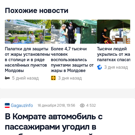
Похожие новости
Палатки для защиты
Более 4,7 тысячи
Тысячи людей
от жары установлены
человек
укрылись от жары
в столице и в ряде
воспользовались
палатках спасате
населённых пунктов
пунктами защиты от
3 дня назад
Молдовы
жары в Молдове
5 дней назад
3 дня назад
Gagauzinfo
16 декабря 2018, 19:56
4 532
В Комрате автомобиль с
пассажирами угодил в