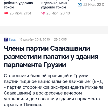
ребенка ударило
к девочке, меня
22 Июл. 22:06
током
ударило током
25 Июл. 21:51
25 Июл. 20:40
Tass
16 декабря 2018, 20:10
2 095
Члены партии Саакашвили
разместили палатки у здания
парламента Грузии
Сторонники бывшей правящей в Грузии
партии "Единое национальное движение" (ЕНД
- партия сторонников экс-президента Михаила
Саакашвили) в воскресенье вечером
установили две палатки у здания парламента
страны в Тбилиси.