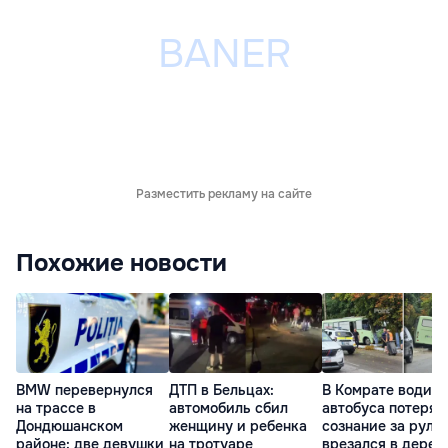
Разместить рекламу на сайте
Похожие новости
BMW перевернулся
ДТП в Бельцах:
В Комрате водите
на трассе в
автомобиль сбил
автобуса потерял
Дондюшанском
женщину и ребенка
сознание за руле
районе: две девушки
на тротуаре
врезался в дерев