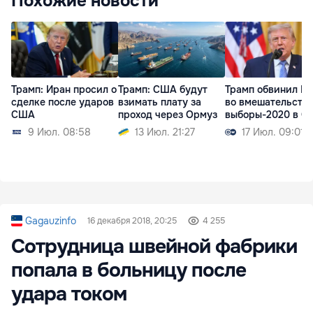
Похожие новости
Трамп: Иран просил о
Трамп: США будут
Трамп обвинил К
сделке после ударов
взимать плату за
во вмешательстве
США
проход через Ормуз
выборы-2020 в 
9 Июл. 08:58
13 Июл. 21:27
17 Июл. 09:01
Gagauzinfo
16 декабря 2018, 20:25
4 255
Сотрудница швейной фабрики
попала в больницу после
удара током