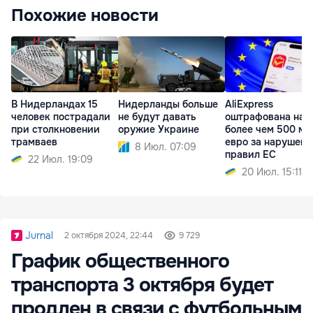
Похожие новости
В Нидерландах 15
Нидерланды больше
AliExpress
человек пострадали
не будут давать
оштрафована на
при столкновении
оружие Украине
более чем 500 мл
трамваев
евро за нарушени
8 Июл. 07:09
правил ЕС
22 Июл. 19:09
20 Июл. 15:11
Jurnal
2 октября 2024, 22:44
9 729
График общественного
транспорта 3 октября будет
продлен в связи с футбольным