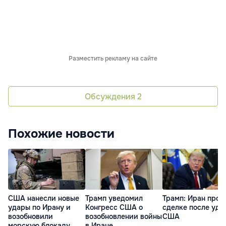
Разместить рекламу на сайте
Обсуждения
2
Похожие новости
США нанесли новые
Трамп уведомил
Трамп: Иран прос
удары по Ирану и
Конгресс США о
сделке после уда
возобновили
возобновлении войны
США
морскую блокаду
в Иране