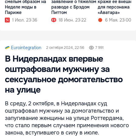
смелым образом на
заявление о тяжелом
краже ее внешно
Неделе моды в
разводе с Брэдом
для персонажа
Париже
Питтом
«Аватара»
1 Июл. 23:36
18 Июн. 23:22
6 Мая. 23:00
Eurointegration
2 октября 2024, 22:56
7 991
В Нидерландах впервые
оштрафовали мужчину за
сексуальное домогательство
на улице
В среду, 2 октября, в Нидерландах суд
оштрафовал мужчину за домогательство и
запугивание женщины на улице Роттердама,
что стало первым случаем применения нового
закона, вступившего в силу в июле.