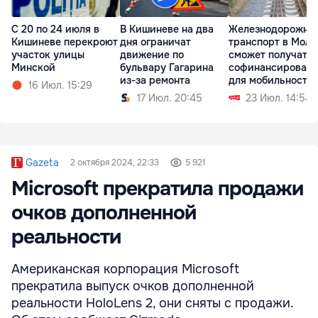
С 20 по 24 июля в
В Кишиневе на два
Железнодорожны
Кишиневе перекроют
дня ограничат
транспорт в Молд
участок улицы
движение по
сможет получать
Минской
бульвару Гагарина
софинансирован
из-за ремонта
для мобильности
16 Июл. 15:29
17 Июл. 20:45
23 Июл. 14:54
Gazeta
2 октября 2024, 22:33
5 921
Microsoft прекратила продажи
очков дополненной
реальности
Американская корпорация Microsoft
прекратила выпуск очков дополненной
реальности HoloLens 2, они сняты с продажи.