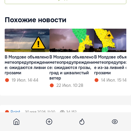
Похожие новости
В Молдове объявлено
В Молдове объявлено
В Молдове объяв
метеопредупреждени
метеопредупреждени
метеопредупреж
е: ожидаются ливни с
е: ожидаются грозы,
е из-за ливней с
грозами
град и шквалистый
грозами
ветер
19 Июл. 14:44
14 Июл. 15:14
22 Июл. 10:28
Point
30 мая 2026, 11:00
34 152
ЕС накажет Болгарию за