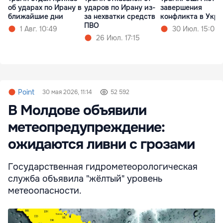
об ударах по Ирану в
ударов по Ирану из-
завершения
ближайшие дни
за нехватки средств
конфликта в Укр
ПВО
1 Авг. 10:49
30 Июл. 15:08
26 Июл. 17:15
Point
30 мая 2026, 11:14
52 592
В Молдове объявили
метеопредупреждение:
ожидаются ливни с грозами
Государственная гидрометеорологическая
служба объявила "жёлтый" уровень
метеоопасности.