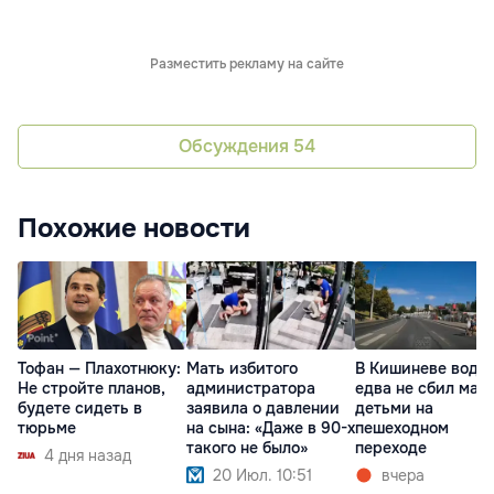
Разместить рекламу на сайте
Обсуждения
54
Похожие новости
Тофан — Плахотнюку:
Мать избитого
В Кишиневе води
Не стройте планов,
администратора
едва не сбил мать
будете сидеть в
заявила о давлении
детьми на
тюрьме
на сына: «Даже в 90-х
пешеходном
такого не было»
переходе
4 дня назад
20 Июл. 10:51
вчера