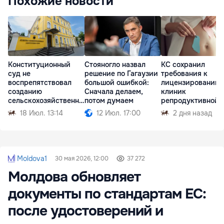
Похожие новости
Конституционный
Стояногло назвал
КС сохранил
суд не
решение по Гагаузии
требования к
воспрепятствовал
большой ошибкой:
лицензированию
созданию
Сначала делаем,
клиник
сельскохозяйственны
потом думаем
репродуктивной
х палат в Молдове
медицины
18 Июл. 13:14
12 Июл. 17:00
2 дня назад
Moldova1
30 мая 2026, 12:00
37 272
Молдова обновляет
документы по стандартам ЕС:
после удостоверений и