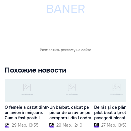
Разместить рекламу на сайте
Похожие новости
O femeie a căzut dintr-
Un bărbat, călcat pe
De râs și de plâns:
un avion în mișcare.
picior de un avion pe
pilot beat a ținut
Cum a fost posibil
aeroportul din Londra
pasagerii blocați 3 
29 Мар. 13:55
29 Мар. 12:10
27 Мар. 13:57