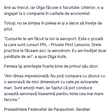
Anii au trecut, iar Olga făcuse o facultate. Ulterior, s-a
angajat la o companie în calitate de economist.
Totuși, nu se simțea în pielea ei și a decis să învețe de
pilot.
"Cursurile le-am făcut la noi la aeroport. Este o școală
la care sunt cursuri PPL - Private Pilot Lessons. Orele
practice le făceam aici, la aerodrom. Eu am învățat doar
jumătate de an", a spus Olga Kulik.
Femeia îşi aminteşte foarte bine de primul său zbor:
"Am rămas impresionată. Nu poți compara cu zborul cu
o aeronavă de mici dimensiuni cu cele pe avioanele
mari. Sunt emoții mari, iar faptul că pot conduce
această aeronavă înseamnă pentru mine cea mai mare
fericire."
Președintele Federației de Parașutism, Serghei