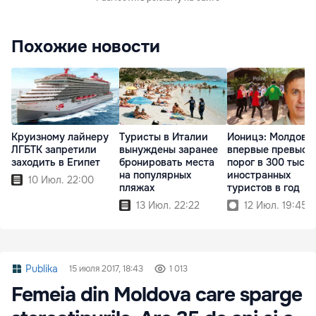
Похожие новости
Круизному лайнеру
Туристы в Италии
Ионицэ: Молдова
ЛГБТК запретили
вынуждены заранее
впервые превыси
заходить в Египет
бронировать места
порог в 300 тысяч
на популярных
иностранных
10 Июл. 22:00
пляжах
туристов в год
13 Июл. 22:22
12 Июл. 19:45
Publika
15 июля 2017, 18:43
1 013
Femeia din Moldova care sparge