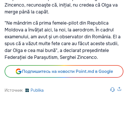
Zincenco, recunoaşte că, inițial, nu credea că Olga va
merge până la capăt.
"Ne mândrim că prima femeie-pilot din Republica
Moldova a învățat aici, la noi, la aerodrom. În cadrul
examenului, am avut și un observator din România. El a
spus că a văzut multe fete care au făcut aceste studii,
dar Olga e cea mai bună", a declarat președintele
Federației de Parașutism, Serghei Zincenco.
Подпишитесь на новости Point.md в Google
Источник
Publika