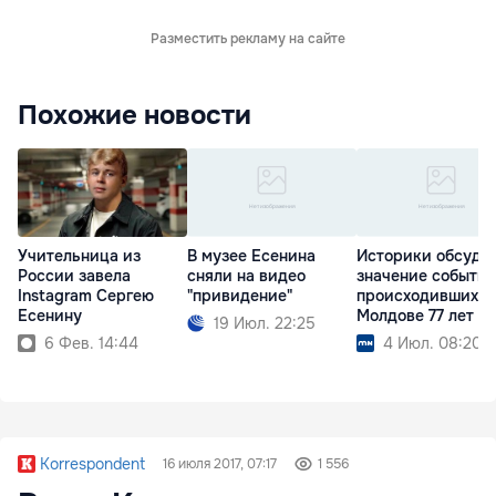
Разместить рекламу на сайте
Похожие новости
Учительница из
В музее Есенина
Историки обсуди
России завела
сняли на видео
значение событий
Instagram Сергею
"привидение"
происходивших в
Есенину
Молдове 77 лет н
19 Июл. 22:25
6 Фев. 14:44
4 Июл. 08:20
Korrespondent
16 июля 2017, 07:17
1 556