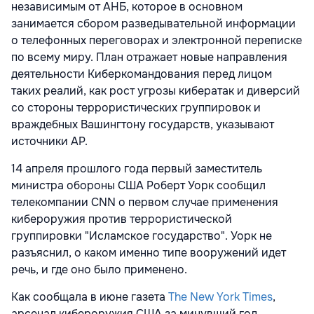
независимым от АНБ, которое в основном
занимается сбором разведывательной информации
о телефонных переговорах и электронной переписке
по всему миру. План отражает новые направления
деятельности Киберкомандования перед лицом
таких реалий, как рост угрозы кибератак и диверсий
со стороны террористических группировок и
враждебных Вашингтону государств, указывают
источники AP.
14 апреля прошлого года первый заместитель
министра обороны США Роберт Уорк сообщил
телекомпании CNN о первом случае применения
кибероружия против террористической
группировки "Исламское государство". Уорк не
разъяснил, о каком именно типе вооружений идет
речь, и где оно было применено.
Как сообщала в июне газета
The New York Times
,
арсенал кибероружия США за минувший год