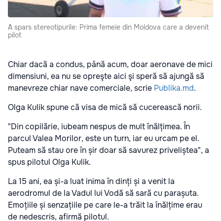
A spars stereotipurile: Prima femeie din Moldova care a devenit
pilot
Chiar dacă a condus, până acum, doar aeronave de mici
dimensiuni, ea nu se opreşte aici şi speră să ajungă să
manevreze chiar nave comerciale, scrie
Publika.md
.
Olga Kulik spune că visa de mică să cucerească norii.
"Din copilărie, iubeam nespus de mult înălțimea. În
parcul Valea Morilor, este un turn, iar eu urcam pe el.
Puteam să stau ore în șir doar să savurez priveliștea", a
spus pilotul Olga Kulik.
La 15 ani, ea și-a luat inima în dinți și a venit la
aerodromul de la Vadul lui Vodă să sară cu parașuta.
Emoțiile și senzațiile pe care le-a trăit la înălțime erau
de nedescris, afirmă pilotul.