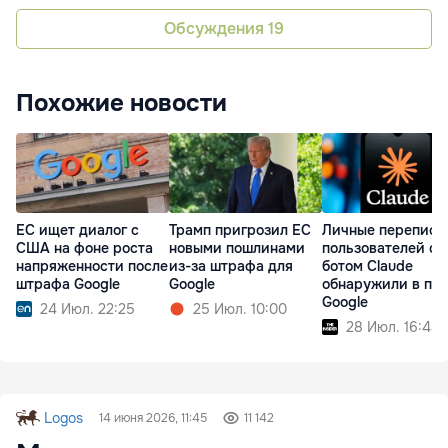
Обсуждения
19
Похожие новости
ЕС ищет диалог с
Трамп пригрозил ЕС
Личные переписк
США на фоне роста
новыми пошлинами
пользователей с ч
напряженности после
из-за штрафа для
ботом Claude
штрафа Google
Google
обнаружили в по
Google
24 Июл. 22:25
25 Июл. 10:00
28 Июл. 16:44
Logos
14 июня 2026, 11:45
11 142