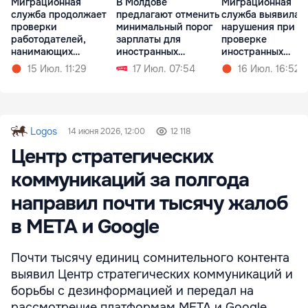
Миграционная
В Молдове
Миграционная
служба продолжает
предлагают отменить
служба выявила
проверки
минимальный порог
нарушения при
работодателей,
зарплаты для
проверке
нанимающих
иностранных
иностранных
иностранцев
работников
работников в
15 Июл. 11:29
17 Июл. 07:54
16 Июл. 16:52
Кишиневе
Logos
14 июня 2026, 12:00
12 118
Центр стратегических
коммуникаций за полгода
направил почти тысячу жалоб
в META и Google
Почти тысячу единиц сомнительного контента
выявил Центр стратегических коммуникаций и
борьбы с дезинформацией и передал на
рассмотрение платформам META и Google