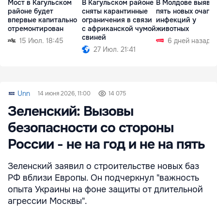
Мост в Кагульском
В Кагульском районе
В Молдове выяви
районе будет
сняты карантинные
пять новых очагов
впервые капитально
ограничения в связи
инфекций у
отремонтирован
с африканской чумой
животных
свиней
15 Июл. 18:45
6 дней назад
27 Июл. 21:41
Unn
14 июня 2026, 11:00
14 075
Зеленский: Вызовы
безопасности со стороны
России - не на год и не на пять
Зеленский заявил о строительстве новых баз
РФ вблизи Европы. Он подчеркнул "важность
опыта Украины на фоне защиты от длительной
агрессии Москвы".