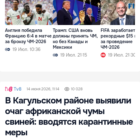
Англия победила
Трамп: США вновь
FIFA заработает
Францию 6:4 в матче
должны принять ЧМ,
рекордные $15 м
за бронзу ЧМ-2026
но без Канады и
за проведение
Мексики
ЧМ-2026
19 Июл. 10:36
19 Июл. 21:15
19 Июл. 21:30
Tv8
14 июня 2026, 11:14
10 028
В Кагульском районе выявили
очаг африканской чумы
свиней: вводятся карантинные
меры