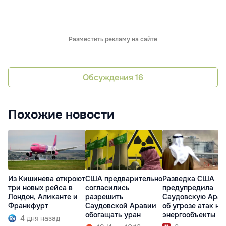
Разместить рекламу на сайте
Обсуждения
16
Похожие новости
Из Кишинева откроют
США предварительно
Разведка США
три новых рейса в
согласились
предупредила
Лондон, Аликанте и
разрешить
Саудовскую Ара
Франкфурт
Саудовской Аравии
об угрозе атак на
обогащать уран
энергообъекты
4 дня назад