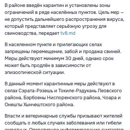
В районе введён карантин и установлены зоны
ограничений в ряде населённых пунктов. Цель мер —
не допустить дальнейшего распространения вируса,
который представляет серьёзную угрозу для
свиноводства, передает
tv8.md
В населенном пункте и прилегающих селах
запрещены перемещение, забой и продажа свиней.
Меры действуют минимум 30 дней, однако срок
может быть продлён в зависимости от
эпизоотической ситуации.
В данный момент карантинные меры действуют в
селах Сэрата-Рэзешь и Токиле-Рэдукань Леовского
района, Бэрбоены Ниспоренского района, Чоара и
Онешты Хынчештского района.
Власти и ветеринарные службы призывают жителей
сообщать о любых случаях заболевания или гибели
животных. Оперативное информирование считается