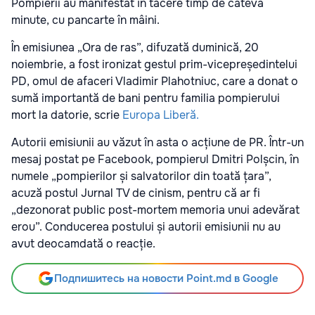
Pompierii au manifestat în tăcere timp de câteva
minute, cu pancarte în mâini.
În emisiunea „Ora de ras”, difuzată duminică, 20
noiembrie, a fost ironizat gestul prim-vicepreședintelui
PD, omul de afaceri Vladimir Plahotniuc, care a donat o
sumă importantă de bani pentru familia pompierului
mort la datorie, scrie
Europa Liberă.
Autorii emisiunii au văzut în asta o acțiune de PR. Într-un
mesaj postat pe Facebook, pompierul Dmitri Polșcin, în
numele „pompierilor și salvatorilor din toată țara”,
acuză postul Jurnal TV de cinism, pentru că ar fi
„dezonorat public post-mortem memoria unui adevărat
erou”. Conducerea postului și autorii emisiunii nu au
avut deocamdată o reacție.
Подпишитесь на новости Point.md в Google