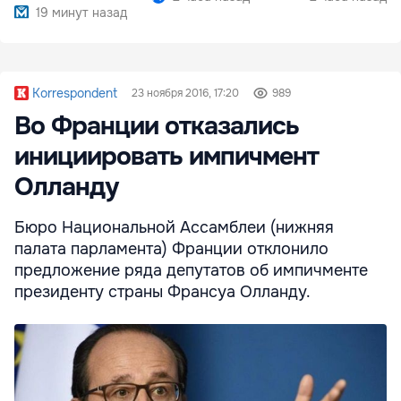
19 минут назад
Korrespondent
23 ноября 2016, 17:20
989
Во Франции отказались
инициировать импичмент
Олланду
Бюро Национальной Ассамблеи (нижняя
палата парламента) Франции отклонило
предложение ряда депутатов об импичменте
президенту страны Франсуа Олланду.