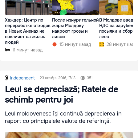
Хаждер: Центр по
После изнурительной
В Молдове введут
переработке отходов
жары Молдову
НДС на зарубежн
в Новых Аненах не
накроют грозы и
посылки и сбор в 
повлияет на жизнь
ливни
леев
людей
15 минут назад
28 минут наза
11 минут назад
Independent
23 ноября 2016, 17:13
351
Leul se depreciază; Ratele de
schimb pentru joi
Leul moldovenesc își continuă deprecierea în
raport cu principalele valute de referință.