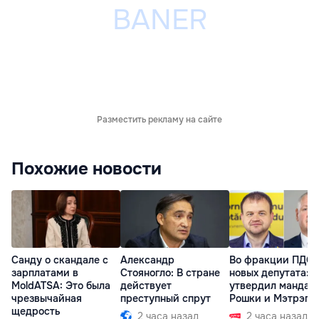
Разместить рекламу на сайте
Похожие новости
Санду о скандале с
Александр
Во фракции ПДС 
зарплатами в
Стояногло: В стране
новых депутата: 
MoldATSA: Это была
действует
утвердил мандат
чрезвычайная
преступный спрут
Рошки и Мэтрэгу
щедрость
2 часа назад
2 часа назад