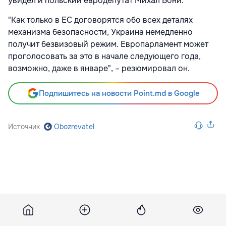
увидел и польский евродепутат Михал Бони.
"Как только в ЕС договорятся обо всех деталях
механизма безопасности, Украина немедленно
получит безвизовый режим. Европарламент может
проголосовать за это в начале следующего года,
возможно, даже в январе", – резюмировал он.
Подпишитесь на новости Point.md в Google
Источник
Obozrevatel