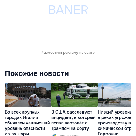
Разместить рекламу на сайте
Похожие новости
Во всех крупных
В США расследуют
Низкий уровень 
городах Италии
инцидент, в который
в реках угрожает
объявлен наивысший
попал вертолёт с
производству в
уровень опасности
Трампом на борту
химической отра
из-за жары
Германии