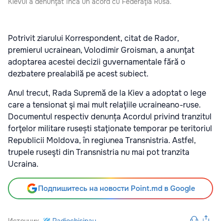
Kievul a denunţat încă un acord cu Federaţia Rusă.
Potrivit ziarului Korrespondent, citat de Rador,
premierul ucrainean, Volodimir Groisman, a anunţat
adoptarea acestei decizii guvernamentale fără o
dezbatere prealabilă pe acest subiect.
Anul trecut, Rada Supremă de la Kiev a adoptat o lege
care a tensionat şi mai mult relaţiile ucraineano-ruse.
Documentul respectiv denunța Acordul privind tranzitul
forţelor militare rusești staţionate temporar pe teritoriul
Republicii Moldova, în regiunea Transnistria. Astfel,
trupele ruseşti din Transnistria nu mai pot tranzita
Ucraina.
Подпишитесь на новости Point.md в Google