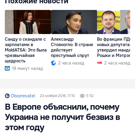
Похожие новости
Санду о скандале с
Александр
Во фракции ПДС 
зарплатами в
Стояногло: В стране
новых депутата: 
MoldATSA: Это была
действует
утвердил мандат
чрезвычайная
преступный спрут
Рошки и Мэтрэгу
щедрость
2 часа назад
2 часа назад
19 минут назад
Obozrevatel
23 ноября 2016, 17:10
5 112
В Европе объяснили, почему
Украина не получит безвиз в
этом году