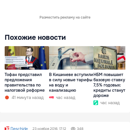
Разместить рекламу на сайте
Похожие новости
Тофан представил
В Кишиневе вступили
НБМ повышает
предложения
в силу новые тарифы
базовую ставку д
правительства по
на воду и
7,5% годовых:
налоговой реформе
канализацию
кредиты станут
дороже
41 минута назад
час назад
час назад
Deschide
23 ноября 2016, 17:12
348