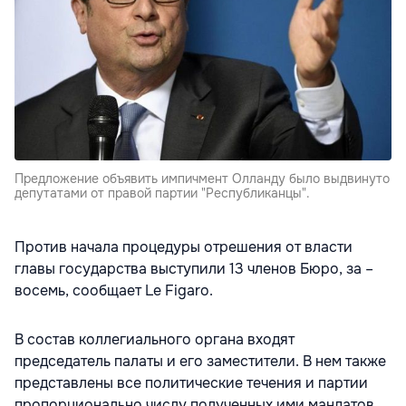
Предложение объявить импичмент Олланду было выдвинуто
депутатами от правой партии "Республиканцы".
Против начала процедуры отрешения от власти
главы государства выступили 13 членов Бюро, за –
восемь, сообщает Le Figaro.
В состав коллегиального органа входят
председатель палаты и его заместители. В нем также
представлены все политические течения и партии
пропорционально числу полученных ими мандатов.