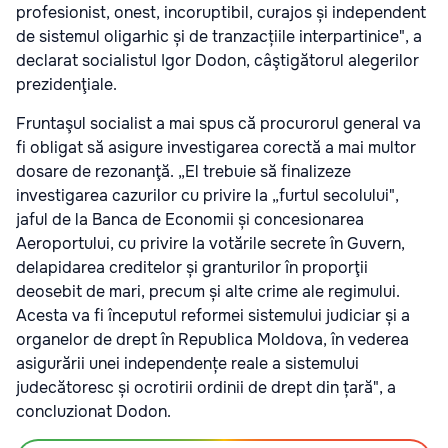
profesionist, onest, incoruptibil, curajos și independent
de sistemul oligarhic și de tranzacțiile interpartinice", a
declarat socialistul Igor Dodon, câştigătorul alegerilor
prezidenţiale.
Fruntaşul socialist a mai spus că procurorul general va
fi obligat să asigure investigarea corectă a mai multor
dosare de rezonanţă. „El trebuie să finalizeze
investigarea cazurilor cu privire la „furtul secolului",
jaful de la Banca de Economii și concesionarea
Aeroportului, cu privire la votările secrete în Guvern,
delapidarea creditelor și granturilor în proporţii
deosebit de mari, precum și alte crime ale regimului.
Acesta va fi începutul reformei sistemului judiciar și a
organelor de drept în Republica Moldova, în vederea
asigurării unei independențe reale a sistemului
judecătoresc și ocrotirii ordinii de drept din țară", a
concluzionat Dodon.