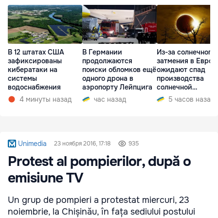
В 12 штатах США
В Германии
Из-за солнечного
зафиксированы
продолжаются
затмения в Европ
кибератаки на
поиски обломков ещё
ожидают спад
системы
одного дрона в
производства
водоснабжения
аэропорту Лейпцига
солнечной
электроэнергии
4 минуты назад
час назад
5 часов назад
Unimedia
23 ноября 2016, 17:18
935
Protest al pompierilor, după o
emisiune TV
Un grup de pompieri a protestat miercuri, 23
noiembrie, la Chișinău, în fața sediului postului