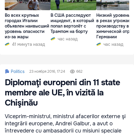
Во всех крупных
В США расследуют
Низкий уровень 
городах Италии
инцидент, в который
в реках угрожает
объявлен наивысший
попал вертолёт с
производству в
уровень опасности
Трампом на борту
химической отра
из-за жары
Германии
час назад
41 минута назад
час назад
Politics
23 ноября 2016, 17:24
662
Diplomaţi europeni din 11 state
membre ale UE, în vizită la
Chişinău
Viceprim-ministrul, ministrul afacerilor externe şi
integrării europene, Andrei Galbur, a avut o
întrevedere cu ambasadorii cu misiuni speciale