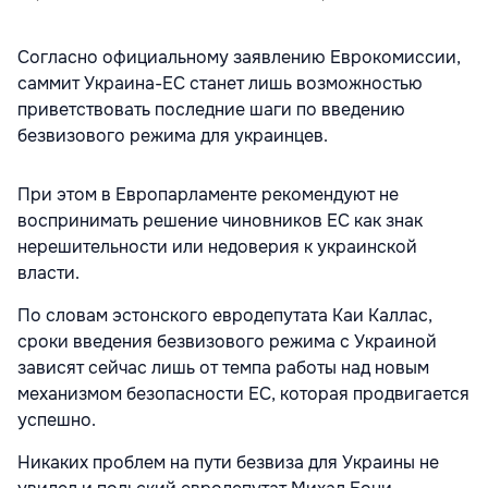
Согласно официальному заявлению Еврокомиссии,
саммит Украина-ЕС станет лишь возможностью
приветствовать последние шаги по введению
безвизового режима для украинцев.
При этом в Европарламенте рекомендуют не
воспринимать решение чиновников ЕС как знак
нерешительности или недоверия к украинской
власти.
По словам эстонского евродепутата Каи Каллас,
сроки введения безвизового режима с Украиной
зависят сейчас лишь от темпа работы над новым
механизмом безопасности ЕС, которая продвигается
успешно.
Никаких проблем на пути безвиза для Украины не