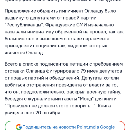
Предложение объявить импичмент Олланду было
выдвинуто депутатами от правой партии
"Республиканцы". Французские СМИ изначально
называли инициативу обреченной на провал, так как
большинство в нынешнем составе парламента
принадлежит социалистам, лидером которых
является Олланд.
Всего в списке подписантов петиции с требованием
отставки Олланда фигурировало 79 имен депутатов
от правых партий и объединений. Депутаты хотели
добиться отстранения президента от власти за то,
что он, предположительно, раскрыл военную тайну,
беседуя с журналистами газеты "Монд" для книги
"Президент не должен этого говорить...". Книга
увидела свет 20 октября.
Подпишитесь на новости Point.md в Google