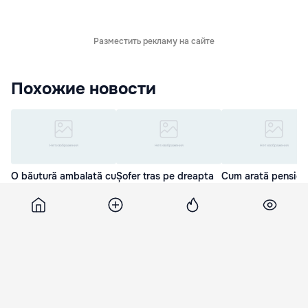
Разместить рекламу на сайте
Похожие новости
O băutură ambalată cu
Șofer tras pe dreapta
Cum arată pension
fir de aur a fost
la Căușeni: Transporta
care a consumat al
vândută cu 2.000 de
alcool fără acte
zilnic, timp de 30 
euro
ani
28 Мар. 09:55
29 Мар. 22:30
19 Мар. 19:45
A1
13 января 2015, 11:01
1 174