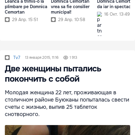
Leancă a trimis-o la
Domnica Cemortan
Domnica Cemortan
plimbare pe Domnica
vrea sa fie consilier
da iar in spectacol
Cemortan
municipal!
16 Окт. 13:49
29 Апр. 15:51
29 Апр. 10:58
Tv7
13 января 2015, 11:16
1 913
Две женщины пытались
покончить с собой
Молодая женщина 22 лет, проживающая в
столичном районе Буюканы попыталась свести
счеты с жизнью, выпив 25 таблеток
снотворного.