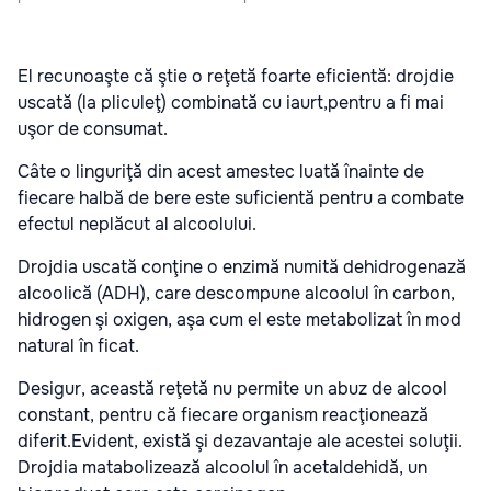
El recunoaşte că ştie o reţetă foarte eficientă: drojdie
uscată (la pliculeţ) combinată cu iaurt,pentru a fi mai
uşor de consumat.
Câte o linguriţă din acest amestec luată înainte de
fiecare halbă de bere este suficientă pentru a combate
efectul neplăcut al alcoolului.
Drojdia uscată conţine o enzimă numită dehidrogenază
alcoolică (ADH), care descompune alcoolul în carbon,
hidrogen şi oxigen, aşa cum el este metabolizat în mod
natural în ficat.
Desigur, această reţetă nu permite un abuz de alcool
constant, pentru că fiecare organism reacţionează
diferit.
Evident, există şi dezavantaje ale acestei soluţii.
Drojdia matabolizează alcoolul în acetaldehidă, un