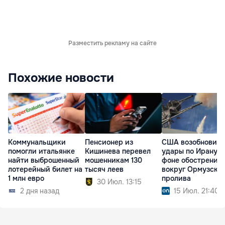
Разместить рекламу на сайте
Похожие новости
Коммунальщики
Пенсионер из
США возобновил
помогли итальянке
Кишинева перевел
удары по Ирану н
найти выброшенный
мошенникам 130
фоне обострения
лотерейный билет на
тысяч леев
вокруг Ормузско
1 млн евро
пролива
30 Июл. 13:15
2 дня назад
15 Июл. 21:40