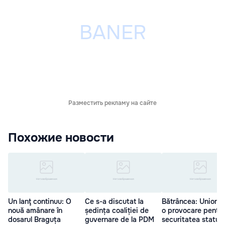
Разместить рекламу на сайте
Похожие новости
Un lanţ continuu: O
Ce s-a discutat la
Bătrâncea: Unionis
nouă amânare în
ședința coaliției de
o provocare pentru
dosarul Braguța
guvernare de la PDM
securitatea statulu