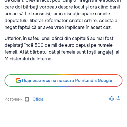
de dolari. CNA a făcut publică şi o înregistrare audio, în
care doi bărbaţi vorbeau despre locul şi ora când banii
urmau să fie transmişi, iar în discuţie apare numele
deputatului liberal-reformator Anatol Arhire. Acesta a
negat faptul că ar avea vreo implicare în acest caz.
Ulterior, în safeul unei bănci din capitală au mai fost
depistați încă 500 de mii de euro depuşi pe numele
femeii. Atât bărbatul cât şi femeia sunt foşti angajaţi ai
Ministerului de Interne.
Подпишитесь на новости Point.md в Google
Источник
Oficial