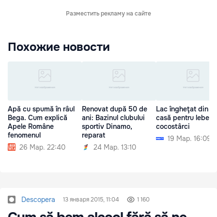
Разместить рекламу на сайте
Похожие новости
Apă cu spumă în râul
Renovat după 50 de
Lac îngheţat din C
Bega. Cum explică
ani: Bazinul clubului
casă pentru lebede
Apele Române
sportiv Dinamo,
cocostârci
fenomenul
reparat
19 Мар. 16:09
26 Мар. 22:40
24 Мар. 13:10
Descopera
13 января 2015, 11:04
1 160