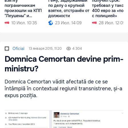
взятку
Гему, задержанный
получил срок:
пограничникам
по делу о крупной
требовал у такси
произошли на КПП
взятке, отстранён от
400 евро за «пом
"Леушены" и
должности
с полицией»
"Паланка"
10 Июл. 10:35
23 Июл. 14:09
28 Июл. 12:05
Oficial
13 января 2015, 11:20
4 304
Domnica Cemortan devine prim-
ministru?
Domnica Cemortan vădit afectată de ce se
întâmplă în contextual regiunii transnistrene, și-a
expus poziția.