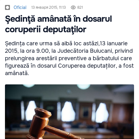
Oficial
13 января 2015, 11:13
821
Şedinţă amânată în dosarul
coruperii deputaţilor
Ședința care urma să aibă loc astăzi,13 ianuarie
2015, la ora 9.00, la Judecătoria Buiucani, privind
prelungirea arestării preventive a bărbatului care
figurează în dosarul Coruperea deputaților, a fost
amânată.