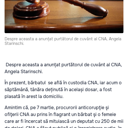
Despre aceasta a anunțat purtătorul de cuvânt al CNA, Angela
Starinschi.
Despre aceasta a anunțat purtătorul de cuvânt al CNA,
Angela Starinschi.
În prezent, bărbatul se află în custodia CNA, iar acum o
săptămână, tânăra deținută în același dosar, a fost
plasată în arest la domiciliu.
Amintim că, pe 7 martie, procurorii anticorupţie şi
ofiţerii CNA au prins în flagrant un bărbat şi o femeie
care ar fi încercat să mituiască un deputat cu 250 de mii