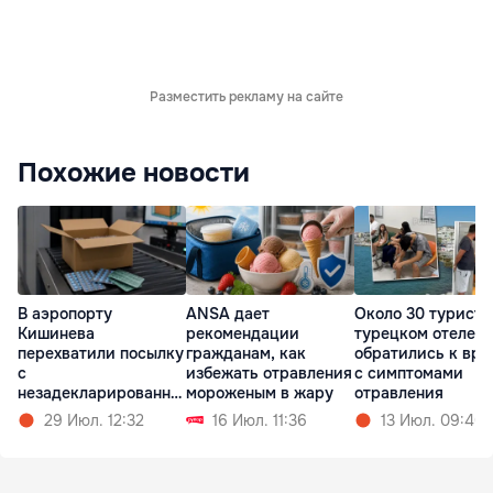
Разместить рекламу на сайте
Похожие новости
В аэропорту
ANSA дает
Около 30 туристо
Кишинева
рекомендации
турецком отеле
перехватили посылку
гражданам, как
обратились к вра
с
избежать отравления
с симптомами
незадекларированны
мороженым в жару
отравления
ми таблетками
29 Июл. 12:32
16 Июл. 11:36
13 Июл. 09:40