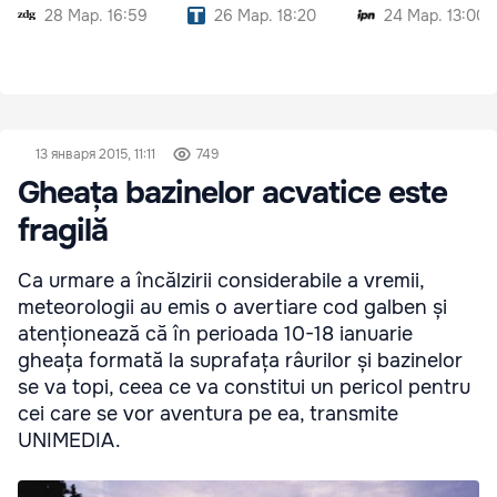
28 Мар. 16:59
26 Мар. 18:20
24 Мар. 13:00
13 января 2015, 11:11
749
Gheața bazinelor acvatice este
fragilă
Ca urmare a încălzirii considerabile a vremii,
meteorologii au emis o avertiare cod galben și
atenționează că în perioada 10-18 ianuarie
gheața formată la suprafața râurilor și bazinelor
se va topi, ceea ce va constitui un pericol pentru
cei care se vor aventura pe ea, transmite
UNIMEDIA.