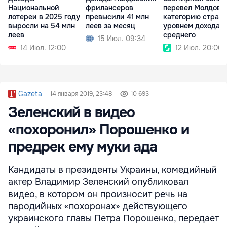
Национальной
фрилансеров
перевел Молдову
лотереи в 2025 году
превысили 41 млн
категорию стран 
выросли на 54 млн
леев за месяц
уровнем дохода 
леев
среднего
15 Июл. 09:34
14 Июл. 12:00
12 Июл. 20:00
Gazeta
14 января 2019, 23:48
10 693
Зеленский в видео
«похоронил» Порошенко и
предрек ему муки ада
Кандидаты в президенты Украины, комедийный
актер Владимир Зеленский опубликовал
видео, в котором он произносит речь на
пародийных «похоронах» действующего
украинского главы Петра Порошенко, передает