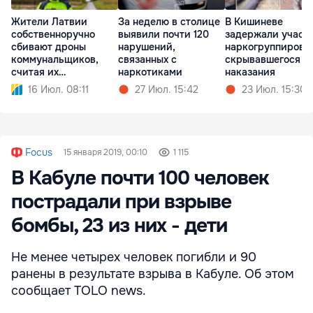
Жители Латвии
За неделю в столице
В Кишиневе
собственноручно
выявили почти 120
задержали участ
сбивают дроны
нарушений,
наркогруппировк
коммунальщиков,
связанных с
скрывавшегося о
считая их
наркотиками
наказания
шпионскими
16 Июл. 08:11
27 Июл. 15:42
23 Июл. 15:30
Focus
15 января 2019, 00:10
1 115
В Кабуле почти 100 человек
пострадали при взрыве
бомбы, 23 из них - дети
Не менее четырех человек погибли и 90
ранены в результате взрыва в Кабуле. Об этом
сообщает TOLO news.