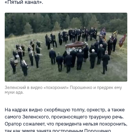
«Пятый канал».
Зеленский в видео «похоронил» Порошенко и предрек ему
муки ада.
На кадрах видно скорбящую толпу, оркестр, а также
самого Зеленского, произносящего траурную речь.
Оратор сожалеет, что президента нельзя похоронить,
так как земля занята построенным Порошенко