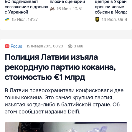
ЕС подписывает
плохие сценарии
центре в Украине
соглашение о дронах
прошли новые
16 Июл. 10:51
с Украиной
обыски в Молдов
15 Июл. 18:27
14 Июл. 09:40
Focus
15 января 2019, 00:20
3 688
Полиция Латвии изъяла
рекордную партию кокаина,
стоимостью €1 млрд
В Латвии правоохранители конфисковали две
тонны кокаина. Это самая крупная партия,
изъятая когда-либо в балтийской стране. Об
этом сообщает издание Delfi.