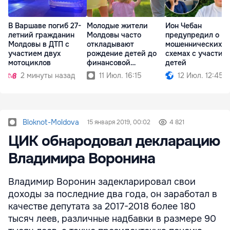
В Варшаве погиб 27-
Молодые жители
Ион Чебан
летний гражданин
Молдовы часто
предупредил о
Молдовы в ДТП с
откладывают
мошеннических
участием двух
рождение детей до
схемах с участие
мотоциклов
финансовой
детей
стабильности
2 минуты назад
11 Июл. 16:15
12 Июл. 12:45
Bloknot-Moldova
15 января 2019, 00:02
4 821
ЦИК обнародовал декларацию
Владимира Воронина
Владимир Воронин задекларировал свои
доходы за последние два года, он заработал в
качестве депутата за 2017-2018 более 180
тысяч леев, различные надбавки в размере 90