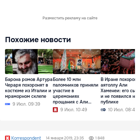
Разместить рекламу на сайте
Похожие новости
Барона ромов Артура
Более 10 млн
В Иране похорон
Чераря похоронят в
паломников приняли
аятоллу Али
костюме из Италии и
участие в
Хаменеи: его сын 
мраморном склепе
церемониях
и не появился на
прощания с Али
публике
9 Июл. 09:39
Хаменеи
9 Июл. 10:49
10 Июл. 08:42
Korrespondent
14 января 2019, 23:35
1 848