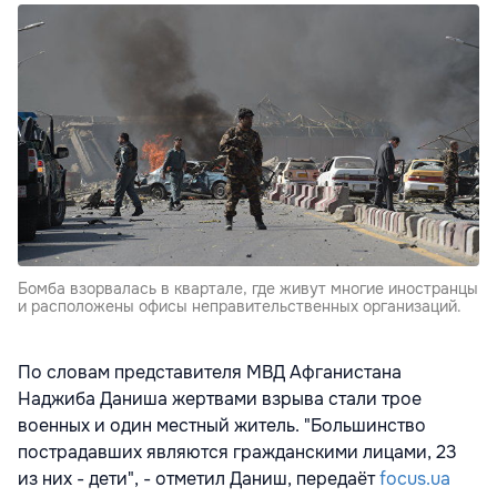
Бомба взорвалась в квартале, где живут многие иностранцы
и расположены офисы неправительственных организаций.
По словам представителя МВД Афганистана
Наджиба Даниша жертвами взрыва стали трое
военных и один местный житель. "Большинство
пострадавших являются гражданскими лицами, 23
из них - дети", - отметил Даниш, передаёт
focus.ua