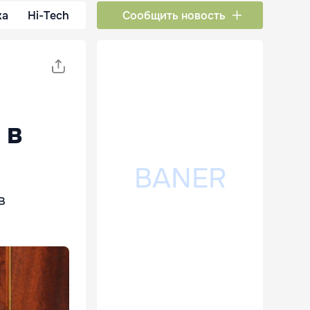
ка
Hi-Tech
Сообщить новость
 в
в