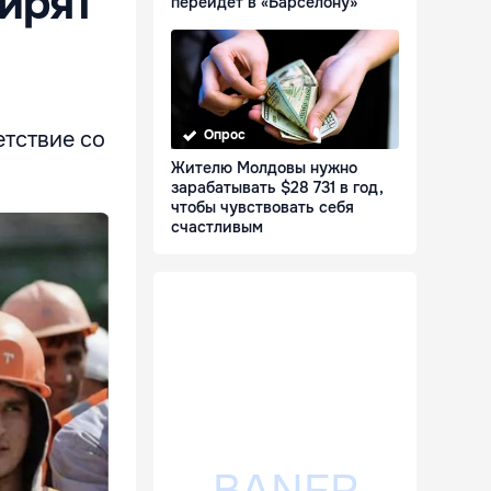
ирят
перейдет в «Барселону»
о
етствие со
Опрос
Жителю Молдовы нужно
зарабатывать $28 731 в год,
чтобы чувствовать себя
счастливым