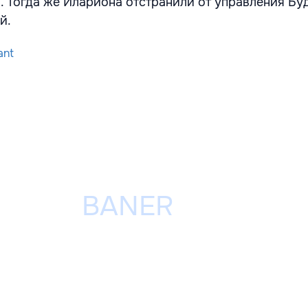
 Тогда же Илариона отстранили от управления Бу
й.
ant