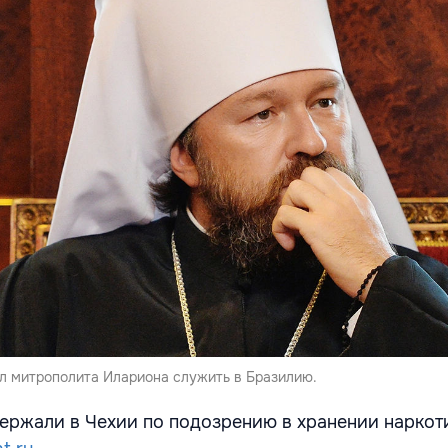
л митрополита Илариона служить в Бразилию.
ержали в Чехии по подозрению в хранении наркот