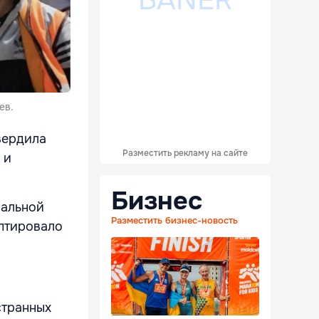
ев.
вердила
Разместить рекламу на сайте
 и
Бизнес
иальной
Разместить бизнес-новость
птировало
странных