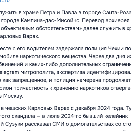
t.ru
лужить в храме Петра и Павла в городе Санта-Роз
 городе Кампина-дас-Мисойнс. Перевод архиерея 
объективным обстоятельствам» далее служить в х
Карловых Варах.
есте с его водителем задержала полиция Чехии п
мобиле наркотического вещества. Через два дня и
бвинений и каких-либо дополнительных ограничен
Telegram митрополита, экспертиза идентифицирова
 как запрещенное, и полиция намерена продолжат
рион причастность к хранению наркотиков отвергае
в Москву.
в чешских Карловых Варах с декабря 2024 года. Т
гого скандала — в июле 2024-го бывший келейник
й Сузуки рассказал СМИ о домогательствах со ст