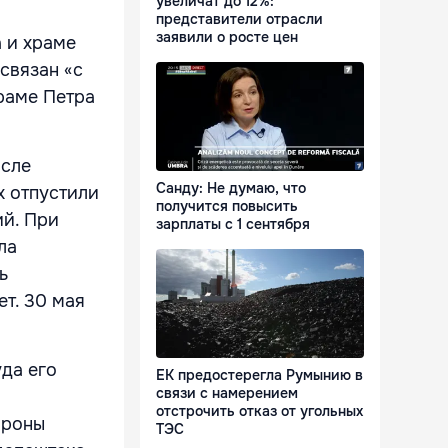
увеличат до 12%:
представители отрасли
заявили о росте цен
а и храме
связан «с
раме Петра
осле
Санду: Не думаю, что
х отпустили
получится повысить
ий. При
зарплаты с 1 сентября
ла
ь
т. 30 мая
уда его
ЕК предостерегла Румынию в
связи с намерением
отстрочить отказ от угольных
ороны
ТЭС