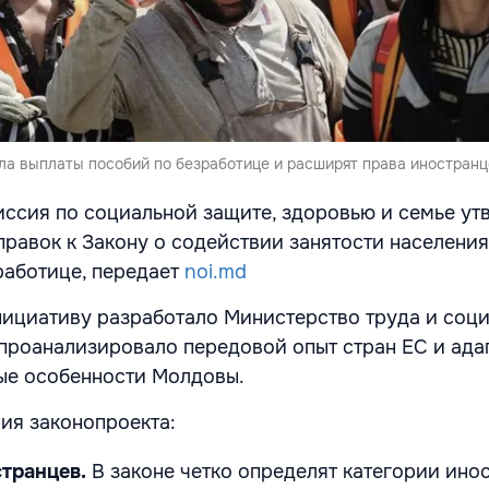
ла выплаты пособий по безработице и расширят права иностранц
ссия по социальной защите, здоровью и семье ут
правок к Закону о содействии занятости населения
работице, передает
noi.md
ициативу разработало Министерство труда и соц
проанализировало передовой опыт стран ЕС и ада
ые особенности Молдовы.
ия законопроекта:
странцев.
В законе четко определят категории ино