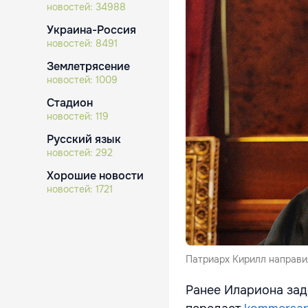
новостей:
34988
Украина-Россия
новостей:
8491
Землетрясение
новостей:
1009
Стадион
новостей:
119
Русский язык
новостей:
292
Хорошие новости
новостей:
1721
Патриарх Кирилл направи
Ранее Илариона зад