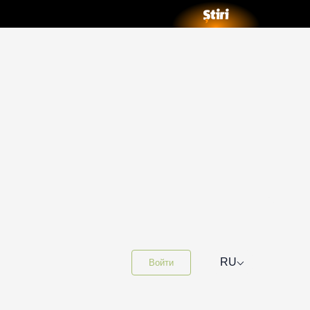
⌵
RU
Войти