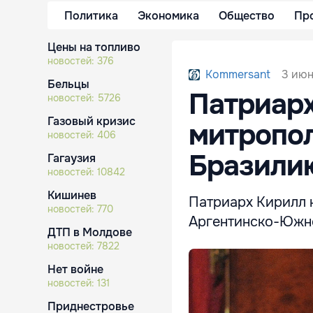
Политика
Экономика
Общество
Пр
Цены на топливо
новостей:
376
3 июн
Kommersant
Бельцы
Патриарх
новостей:
5726
Газовый кризис
митропол
новостей:
406
Бразили
Гагаузия
новостей:
10842
Кишинев
Патриарх Кирилл 
новостей:
770
Аргентинско-Южн
ДТП в Молдове
новостей:
7822
Нет войне
новостей:
131
Приднестровье