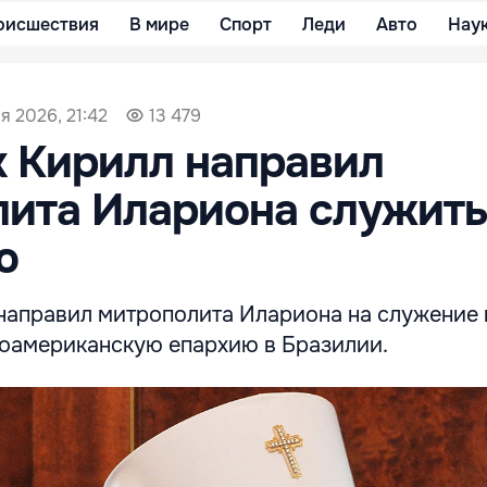
оисшествия
В мире
Спорт
Леди
Авто
Нау
я 2026, 21:42
13 479
 Кирилл направил
ита Илариона служить
ю
направил митрополита Илариона на служение 
оамериканскую епархию в Бразилии.