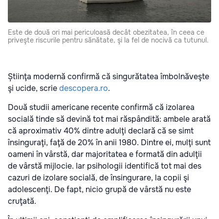
Este de două ori mai periculoasă decât obezitatea, în ceea ce
priveşte riscurile pentru sănătate, şi la fel de nocivă ca tutunul.
Știinţa modernă confirmă că singurătatea îmbolnăveşte
şi ucide, scrie
descopera.ro
.
Două studii americane recente confirmă că izolarea
socială tinde să devină tot mai răspândită: ambele arată
că aproximativ 40% dintre adulţi declară că se simt
însinguraţi, faţă de 20% în anii 1980. Dintre ei, mulţi sunt
oameni în vârstă, dar majoritatea e formată din adulţii
de vârstă mijlocie. Iar psihologii identifică tot mai des
cazuri de izolare socială, de însingurare, la copii şi
adolescenţi. De fapt, nicio grupă de vârstă nu este
cruţată.