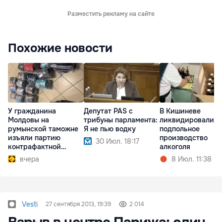
Разместить рекламу на сайте
Похожие новости
У гражданина
Депутат PAS с
В Кишиневе
Молдовы на
трибуны парламента:
ликвидировали
румынской таможне
Я не пью водку
подпольное
изъяли партию
производство
30 Июл. 18:17
контрафактной
алкоголя
одежды
вчера
8 Июл. 11:38
Vesti
27 сентября 2013, 19:39
2 014