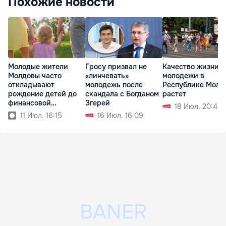
Похожие новости
Молодые жители
Гросу призвал не
Качество жизни
Молдовы часто
«линчевать»
молодежи в
откладывают
молодежь после
Республике Молд
рождение детей до
скандала с Богданом
растет
финансовой
Згерей
18 Июл. 20:45
стабильности
11 Июл. 16:15
16 Июл. 16:09