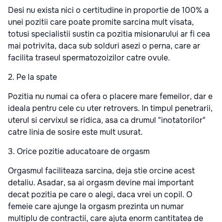
Desi nu exista nici o certitudine in proportie de 100% a
unei pozitii care poate promite sarcina mult visata,
totusi specialistii sustin ca pozitia misionarului ar fi cea
mai potrivita, daca sub solduri asezi o perna, care ar
facilita traseul spermatozoizilor catre ovule.
2. Pe la spate
Pozitia nu numai ca ofera o placere mare femeilor, dar e
ideala pentru cele cu uter retrovers. In timpul penetrarii,
uterul si cervixul se ridica, asa ca drumul "inotatorilor"
catre linia de sosire este mult usurat.
3. Orice pozitie aducatoare de orgasm
Orgasmul faciliteaza sarcina, deja stie orcine acest
detaliu. Asadar, sa ai orgasm devine mai important
decat pozitia pe care o alegi, daca vrei un copil. O
femeie care ajunge la orgasm prezinta un numar
multiplu de contractii, care ajuta enorm cantitatea de