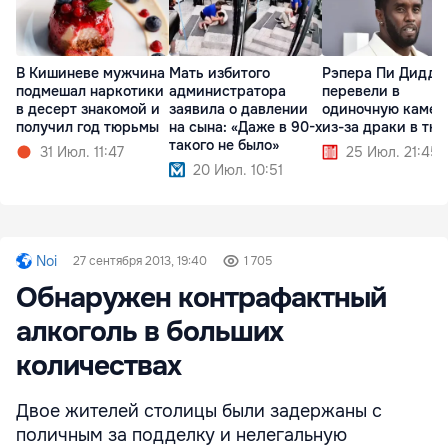
В Кишиневе мужчина
Мать избитого
Рэпера Пи Дидди
подмешал наркотики
администратора
перевели в
в десерт знакомой и
заявила о давлении
одиночную камер
получил год тюрьмы
на сына: «Даже в 90-х
из-за драки в тю
такого не было»
31 Июл. 11:47
25 Июл. 21:45
20 Июл. 10:51
Noi
27 сентября 2013, 19:40
1 705
Обнаружен контрафактный
алкоголь в больших
количествах
Двое жителей столицы были задержаны с
поличным за подделку и нелегальную