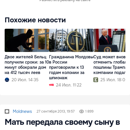
Похожие новости
Двое жителей Бельц
Гражданина Молдовы
Суд может вновь
получили сроки: за 10
в России
отменить глобаль
минут обокрали дом
приговорили к 13
пошлины Трампа:
на 412 тысяч леев
годам колонии за
компании подали
шпионаж
20 Июл. 14:35
25 Июл. 18:00
24 Июл. 11:22
Moldnews
27 сентября 2013, 19:57
1 899
Мать передала своему сыну в