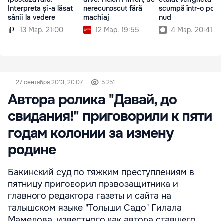
Interpreta și-a lăsat
nerecunoscut fără
scumpă într-o poz
sânii la vedere
machiaj
nud
13 Мар. 21:00
12 Мар. 19:55
4 Мар. 20:41
27 сентября 2013, 20:07
5 251
Автора ролика "Давай, до
свидания!" приговорили к пяти
годам колонии за измену
родине
Бакинский суд по тяжким преступлениям в
пятницу приговорил правозащитника и
главного редактора газеты и сайта на
талышском языке "Толыши Садо" Гилала
Мамедова, известного как автора ставшего