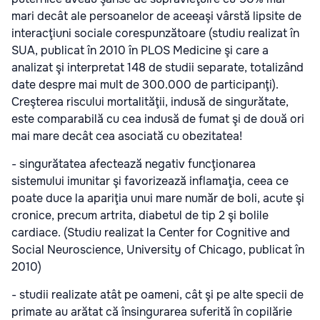
mari decât ale persoanelor de aceeaşi vârstă lipsite de
interacţiuni sociale corespunzătoare (studiu realizat în
SUA, publicat în 2010 în PLOS Medicine şi care a
analizat şi interpretat 148 de studii separate, totalizând
date despre mai mult de 300.000 de participanţi).
Creşterea riscului mortalităţii, indusă de singurătate,
este comparabilă cu cea indusă de fumat şi de două ori
mai mare decât cea asociată cu obezitatea!
- singurătatea afectează negativ funcţionarea
sistemului imunitar şi favorizează inflamaţia, ceea ce
poate duce la apariţia unui mare număr de boli, acute şi
cronice, precum artrita, diabetul de tip 2 şi bolile
cardiace. (Studiu realizat la Center for Cognitive and
Social Neuroscience, University of Chicago, publicat în
2010)
- studii realizate atât pe oameni, cât şi pe alte specii de
primate au arătat că însingurarea suferită în copilărie