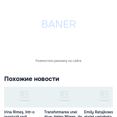
Разместить рекламу на сайте
Похожие новости
Irina Rimeș, într-o
Transformarea unei
Emily Ratajkowski 
ipostază rară.
dive: Helen Mirren, de
etalat verigheta