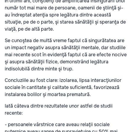
În ultimii ani, conştienţi de amplificarea însingurării unui
număr tot mai mare de persoane, oamenii de ştiinţă şi-
au îndreptat atenţia spre legătura dintre această
situaţie, pe de o parte, şi starea sănătăţii şi speranţa de
viaţă, pe de altă parte.
Se cunoştea de multă vreme faptul că singurătatea are
un impact negativ asupra sănătăţii mentale, dar studiile
mai recente scot în evidenţă faptul că are efecte nocive
şi asupra sănătăţii fizice, demonstrând legătura
indisolubilă dintre minte şi trup.
Concluziile au fost clare: izolarea, lipsa interacţiunilor
sociale în cantitate şi calitate suficientă, favorizează
instalarea bolilor şi moartea prematură.
Iată câteva dintre rezultatele unor astfel de studii
recente:
- persoanele vârstnice care aveau relaţii sociale
puternice aveau şanse de supravieţuire cu 50% mai