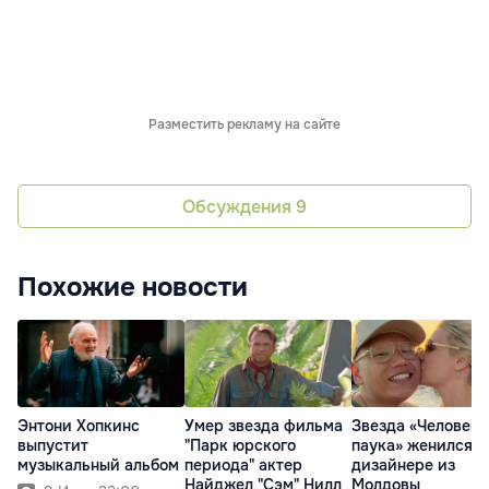
Разместить рекламу на сайте
Обсуждения
9
Похожие новости
Энтони Хопкинс
Умер звезда фильма
Звезда «Человека
выпустит
"Парк юрского
паука» женился н
музыкальный альбом
периода" актер
дизайнере из
Найджел "Сэм" Нилл
Молдовы