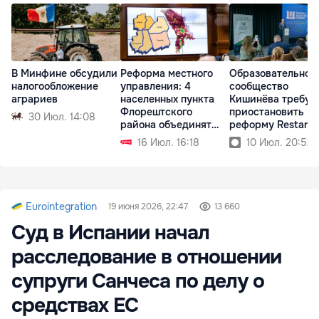
В Минфине обсудили
Реформа местного
Образовательное
налогообложение
управления: 4
сообщество
аграриев
населенных пункта
Кишинёва требуе
Флорештского
приостановить
30 Июл. 14:08
района объединят
реформу Restart
мэрии
16 Июл. 16:18
10 Июл. 20:52
Eurointegration
19 июня 2026, 22:47
13 660
Суд в Испании начал
расследование в отношении
супруги Санчеса по делу о
средствах ЕС