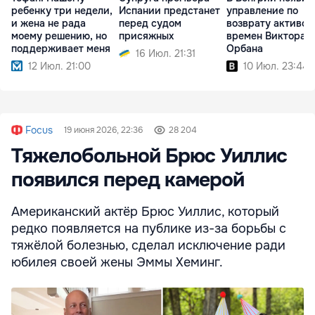
ребенку три недели,
Испании предстанет
управление по
и жена не рада
перед судом
возврату активов
моему решению, но
присяжных
времен Виктора
поддерживает меня
Орбана
16 Июл. 21:31
12 Июл. 21:00
10 Июл. 23:44
Focus
19 июня 2026, 22:36
28 204
Тяжелобольной Брюс Уиллис
появился перед камерой
Американский актёр Брюс Уиллис, который
редко появляется на публике из-за борьбы с
тяжёлой болезнью, сделал исключение ради
юбилея своей жены Эммы Хеминг.