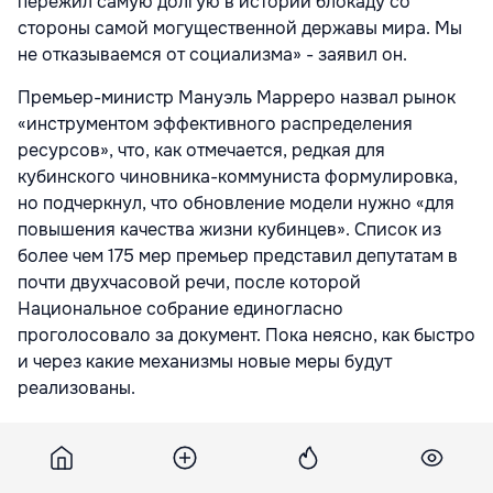
пережил самую долгую в истории блокаду со
стороны самой могущественной державы мира. Мы
не отказываемся от социализма» - заявил он.
Премьер-министр Мануэль Марреро назвал рынок
«инструментом эффективного распределения
ресурсов», что, как отмечается, редкая для
кубинского чиновника-коммуниста формулировка,
но подчеркнул, что обновление модели нужно «для
повышения качества жизни кубинцев». Список из
более чем 175 мер премьер представил депутатам в
почти двухчасовой речи, после которой
Национальное собрание единогласно
проголосовало за документ. Пока неясно, как быстро
и через какие механизмы новые меры будут
реализованы.
Как пишет Reuters, многие из предложенных мер по
либерализации кубинской экономики обсуждались
внутри страны и за ее пределами годами, однако