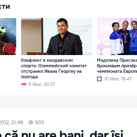
сти
Конфликт в молдавском
Мэдэлина Присэка
спорте: Олимпийский комитет
бронзовым призё
отстранил Ивана Георгиу на
чемпионата Европ
полгода
10 Июл. 19:47
9 Июл. 20:27
012, 21:48
505
că nu are bani, dar își