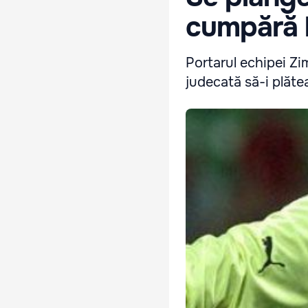
cumpără 
Portarul echipei Zi
judecată să-i plătea