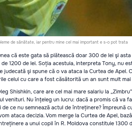
bleme de sănătate, iar pentru mine cel mai important e s-o pot trata
unea că este gata să plătească doar 300 de lei şi ast
e de 1200 de lei. Soția acestuia, interpreta Tony, nu e
de judecată şi spune că o va ataca la Curtea de Apel.
ile celui cu care a fost căsătorită un an sunt mult mai
leg Shishkin, care are cel mai mare salariu la „Zimbru”
lul venituri. Nu înțeleg un lucru: dacă a promis că va f
ci de ce nu semnează actul de întreținere? Împreună c
 vom ataca decizia. Vom merge la Curtea de Apel, ba
ntreținere a unui copil în R. Moldova constituie 1300 d