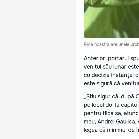
Fiica noastră are unele pro
Anterior, portarul sp
venitul său lunar est
cu decizia instanței 
este sigură că venitur
„Ştiu sigur că, după O
pe locul doi la capito
pentru fiica sa, atun
meu, Andrei Gaulica,
legea că minimul de î