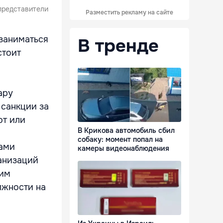
 представители
Разместить рекламу на сайте
 заниматься
В тренде
стоит
ару
 санкции за
от или
В Крикова автомобиль сбил
собаку: момент попал на
цами
камеры видеонаблюдения
анизаций
ним
лжности на