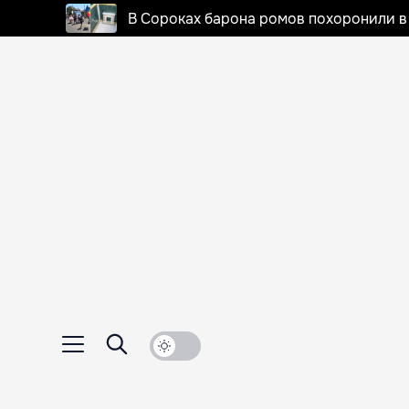
В Сороках барона ромов похоронили в