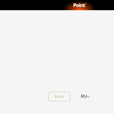
⌵
RU
Войти