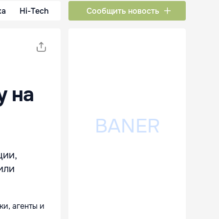
ка
Hi-Tech
Сообщить новость
у на
ции,
или