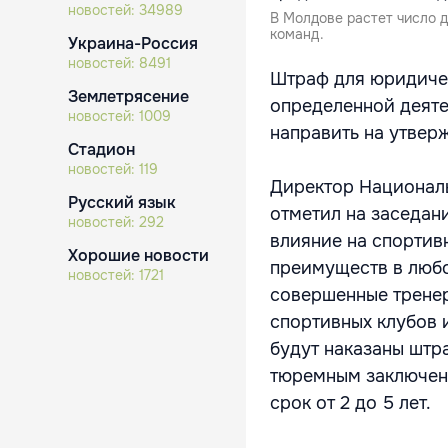
новостей:
34989
В Молдове растет число д
команд.
Украина-Россия
новостей:
8491
Штраф для юридичес
Землетрясение
определенной деяте
новостей:
1009
направить на утвер
Стадион
новостей:
119
Директор Националь
Русский язык
отметил на заседан
новостей:
292
влияние на спортивн
Хорошие новости
преимуществ в любо
новостей:
1721
совершенные тренер
спортивных клубов 
будут наказаны штр
тюремным заключен
срок от 2 до 5 лет.