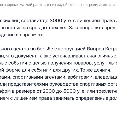
оговорных матчей растет, в них задействованы игроки, агенты и
ких лиц составит до 3000 у. е. с лишением права
льностью на срок до трех лет. Законопроекта пред
ждение в парламент.
ного центра по борьбе с коррупцией Виорел Кетр
ии, что документ также устанавливает аналогичные
ые события с целью получения товаров, услуг, льг
й форме для себя или для других. Те же деяния,
ами, спортивными агентами, арбитрами, владель
или представителями руководства спортивных орг
афом в размере от 2000 до 5000 у. е. или трехлет
ием с лишением права занимать определенные до