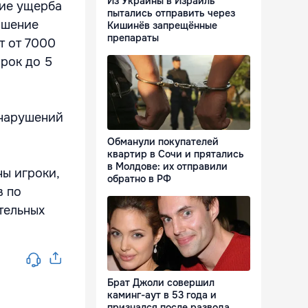
Из Украины в Израиль
ние ущерба
пытались отправить через
ишение
Кишинёв запрещённые
препараты
т от 7000
срок до 5
онарушений
Обманули покупателей
квартир в Сочи и прятались
в Молдове: их отправили
ны игроки,
обратно в РФ
в по
тельных
Брат Джоли совершил
каминг-аут в 53 года и
признался после развода,