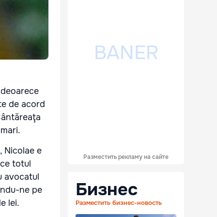
a deoarece
ste de acord
 Cântăreaţa
 mari.
, Nicolae e
Разместить рекламу на сайте
ace totul
u avocatul
Бизнес
zându-ne pe
e lei.
Разместить бизнес-новость