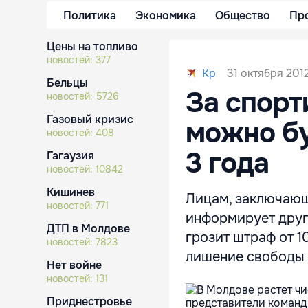
Политика
Экономика
Общество
Пр
Цены на топливо
новостей:
377
31 октября 2012
Kp
Бельцы
За спорт
новостей:
5726
Газовый кризис
можно бу
новостей:
408
3 года
Гагаузия
новостей:
10842
Кишинев
Лицам, заключающ
новостей:
771
информирует друг
ДТП в Молдове
грозит штраф от 1
новостей:
7823
лишение свободы с
Нет войне
новостей:
131
Приднестровье