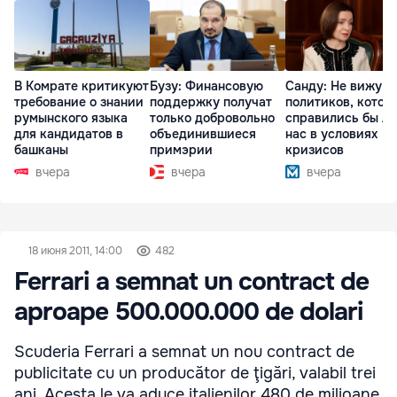
В Комрате критикуют
Бузу: Финансовую
Санду: Не вижу
требование о знании
поддержку получат
политиков, котор
румынского языка
только добровольно
справились бы л
для кандидатов в
объединившиеся
нас в условиях
башканы
примэрии
кризисов
вчера
вчера
вчера
18 июня 2011, 14:00
482
Ferrari a semnat un contract de
aproape 500.000.000 de dolari
Scuderia Ferrari a semnat un nou contract de
publicitate cu un producător de ţigări, valabil trei
ani. Acesta le va aduce italienilor 480 de milioane