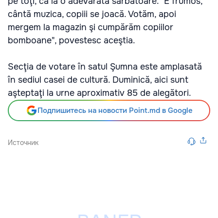
pe toţi, ca la o adevărată sărbătoare. "E frumos,
cântă muzica, copiii se joacă. Votăm, apoi
mergem la magazin şi cumpărăm copiilor
bomboane", povestesc aceştia.
Secţia de votare în satul Şumna este amplasată
în sediul casei de cultură. Duminică, aici sunt
aşteptaţi la urne aproximativ 85 de alegători.
Подпишитесь на новости Point.md в Google
Источник