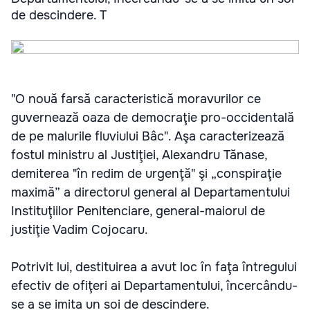
de descindere. T
"O nouă farsă caracteristică moravurilor ce
guvernează oaza de democraţie pro-occidentală
de pe malurile fluviului Bâc". Aşa caracterizează
fostul ministru al Justiţiei, Alexandru Tănase,
demiterea "în redim de urgenţă" şi „conspiraţie
maximă” a directorul general al Departamentului
Instituţiilor Penitenciare, general-maiorul de
justiţie Vadim Cojocaru.
Potrivit lui, destituirea a avut loc în faţa întregului
efectiv de ofiţeri ai Departamentului, încercându-
se a se imita un soi de descindere.