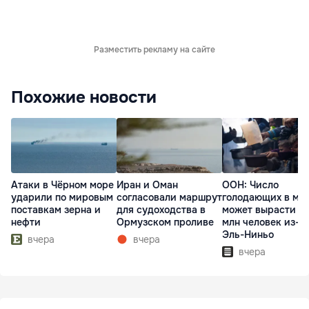
Разместить рекламу на сайте
Похожие новости
Атаки в Чёрном море
Иран и Оман
ООН: Число
ударили по мировым
согласовали маршрут
голодающих в ми
поставкам зерна и
для судоходства в
может вырасти д
нефти
Ормузском проливе
млн человек из-з
Эль-Ниньо
вчера
вчера
вчера