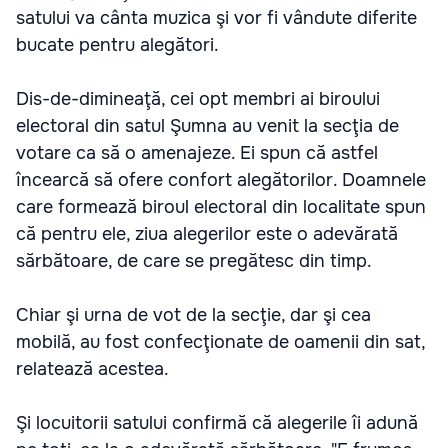
satului va cânta muzica şi vor fi vândute diferite
bucate pentru alegători.
Dis-de-dimineaţă, cei opt membri ai biroului
electoral din satul Şumna au venit la secţia de
votare ca să o amenajeze. Ei spun că astfel
încearcă să ofere confort alegătorilor. Doamnele
care formează biroul electoral din localitate spun
că pentru ele, ziua alegerilor este o adevărată
sărbătoare, de care se pregătesc din timp.
Chiar şi urna de vot de la secţie, dar şi cea
mobilă, au fost confecţionate de oamenii din sat,
relatează acestea.
Şi locuitorii satului confirmă că alegerile îi adună