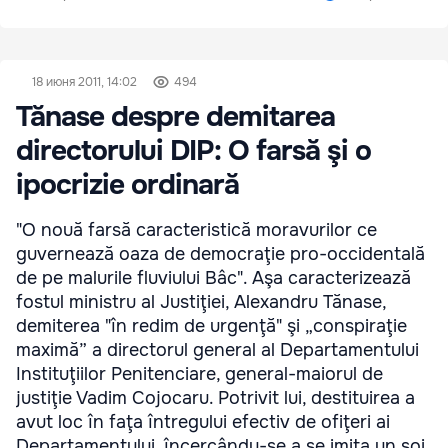
18 июня 2011, 14:02
494
Tănase despre demitarea
directorului DIP: O farsă şi o
ipocrizie ordinară
"O nouă farsă caracteristică moravurilor ce
guvernează oaza de democraţie pro-occidentală
de pe malurile fluviului Bâc". Aşa caracterizează
fostul ministru al Justiţiei, Alexandru Tănase,
demiterea "în redim de urgenţă" şi „conspiraţie
maximă” a directorul general al Departamentului
Instituţiilor Penitenciare, general-maiorul de
justiţie Vadim Cojocaru. Potrivit lui, destituirea a
avut loc în faţa întregului efectiv de ofiţeri ai
Departamentului, încercându-se a se imita un soi