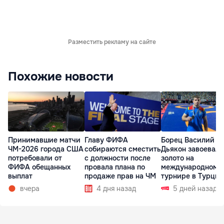
Разместить рекламу на сайте
Похожие новости
Принимавшие матчи
Главу ФИФА
Борец Василий
ЧМ-2026 города США
собираются сместить
Дьякон завоевал
потребовали от
с должности после
золото на
ФИФА обещанных
провала плана по
международном
выплат
продаже прав на ЧМ
турнире в Турции
вчера
4 дня назад
5 дней назад