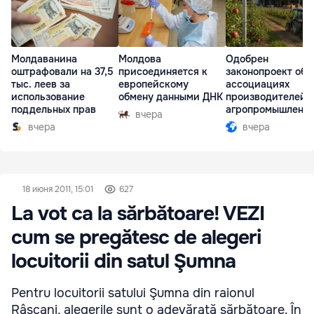
Молдаванина
Молдова
Одобрен
оштрафовали на 37,5
присоединяется к
законопроект об
тыс. леев за
европейскому
ассоциациях
использование
обмену данными ДНК
производителей 
поддельных прав
агропромышленн
вчера
комплексе
вчера
вчера
18 июня 2011, 15:01
627
La vot ca la sărbătoare! VEZI
cum se pregătesc de alegeri
locuitorii din satul Şumna
Pentru locuitorii satului Şumna din raionul
Râşcani, alegerile sunt o adevărată sărbătoare. În