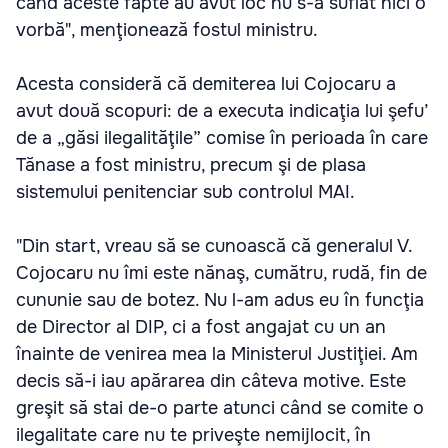
când aceste fapte au avut loc nu s-a suflat nici o
vorbă", menţionează fostul ministru.
Acesta consideră că demiterea lui Cojocaru a
avut două scopuri: de a executa indicaţia lui şefu’
de a „găsi ilegalităţile” comise în perioada în care
Tănase a fost ministru, precum şi de plasa
sistemului penitenciar sub controlul MAI.
"Din start, vreau să se cunoască că generalul V.
Cojocaru nu îmi este nănaş, cumătru, rudă, fin de
cununie sau de botez. Nu l-am adus eu în funcţia
de Director al DIP, ci a fost angajat cu un an
înainte de venirea mea la Ministerul Justiţiei. Am
decis să-i iau apărarea din câteva motive. Este
greşit să stai de-o parte atunci când se comite o
ilegalitate care nu te priveşte nemijlocit, în