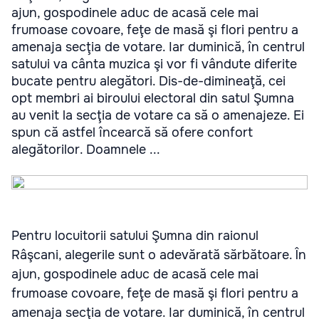
ajun, gospodinele aduc de acasă cele mai
frumoase covoare, feţe de masă şi flori pentru a
amenaja secţia de votare. Iar duminică, în centrul
satului va cânta muzica şi vor fi vândute diferite
bucate pentru alegători. Dis-de-dimineaţă, cei
opt membri ai biroului electoral din satul Şumna
au venit la secţia de votare ca să o amenajeze. Ei
spun că astfel încearcă să ofere confort
alegătorilor. Doamnele ...
Pentru locuitorii satului Şumna din raionul
Râşcani, alegerile sunt o adevărată sărbătoare. În
ajun, gospodinele aduc de acasă cele mai
frumoase covoare, feţe de masă şi flori pentru a
amenaja secţia de votare. Iar duminică, în centrul