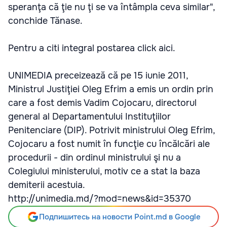
speranţa că ţie nu ţi se va întâmpla ceva similar",
conchide Tănase.
Pentru a citi integral postarea click aici.
UNIMEDIA preceizează că pe 15 iunie 2011,
Ministrul Justiţiei Oleg Efrim a emis un ordin prin
care a fost demis Vadim Cojocaru, directorul
general al Departamentului Instituţiilor
Penitenciare (DIP). Potrivit ministrului Oleg Efrim,
Cojocaru a fost numit în funcţie cu încălcări ale
procedurii - din ordinul ministrului şi nu a
Colegiului ministerului, motiv ce a stat la baza
demiterii acestuia.
http://unimedia.md/?mod=news&id=35370
Подпишитесь на новости Point.md в Google