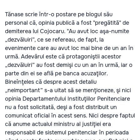
Tănase scrie într-o postare pe blogul său
personal că, opinia publică a fost "pregătită" de
demiterea lui Cojocaru. "Au avut loc aşa-numite
„dezvăluiri”, ce se refereau, de fapt, la
evenimente care au avut loc mai bine de un an în
urmă. Adevărul este că protagoniştii acestor
„dezvăluiri” au fost demişi cu un an în urmă, iar o
parte din ei se află pe banca acuzaţilor.
Bineînţeles că despre acest detaliu
„neimportant” s-a uitat să se menţioneze, şi nici
opinia Departamentului Instituţiilor Penitenciare
nu a fost solicitată, deşi a fost distribuit un
comunicat oficial în acest sens. Nici despre faptul
că anume actualul ministru al justiţiei era
responsabil de sistemul penitenciar în perioada