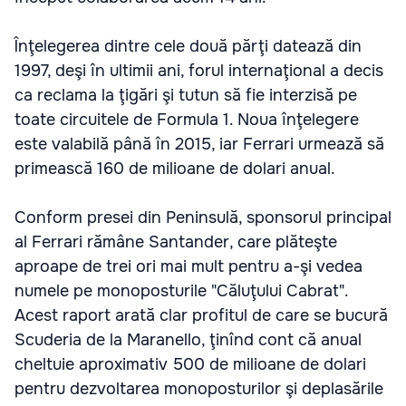
Înţelegerea dintre cele două părţi datează din
1997, deşi în ultimii ani, forul internaţional a decis
ca reclama la ţigări şi tutun să fie interzisă pe
toate circuitele de Formula 1. Noua înţelegere
este valabilă până în 2015, iar Ferrari urmează să
primească 160 de milioane de dolari anual.
Conform presei din Peninsulă, sponsorul principal
al Ferrari rămâne Santander, care plăteşte
aproape de trei ori mai mult pentru a-şi vedea
numele pe monoposturile "Căluţului Cabrat".
Acest raport arată clar profitul de care se bucură
Scuderia de la Maranello, ţinînd cont că anual
cheltuie aproximativ 500 de milioane de dolari
pentru dezvoltarea monoposturilor şi deplasările