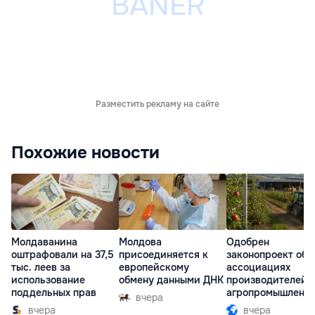
Разместить рекламу на сайте
Похожие новости
Молдаванина
Молдова
Одобрен
оштрафовали на 37,5
присоединяется к
законопроект об
тыс. леев за
европейскому
ассоциациях
использование
обмену данными ДНК
производителей 
поддельных прав
агропромышленн
вчера
комплексе
вчера
вчера