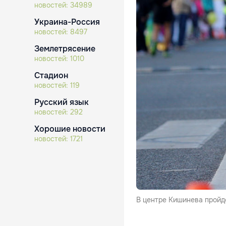
новостей:
34989
Украина-Россия
новостей:
8497
Землетрясение
новостей:
1010
Стадион
новостей:
119
Русский язык
новостей:
292
Хорошие новости
новостей:
1721
В центре Кишинева пройде