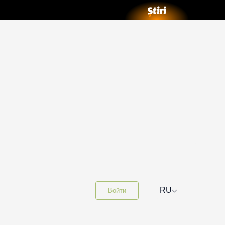
⌵
RU
Войти