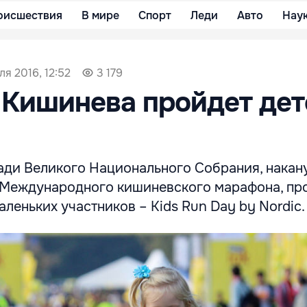
оисшествия
В мире
Спорт
Леди
Авто
Нау
ля 2016, 12:52
3 179
 Кишинева пройдет де
щади Великого Национального Собрания, накан
 Международного кишиневского марафона, пр
аленьких участников – Kids Run Day by Nordic.