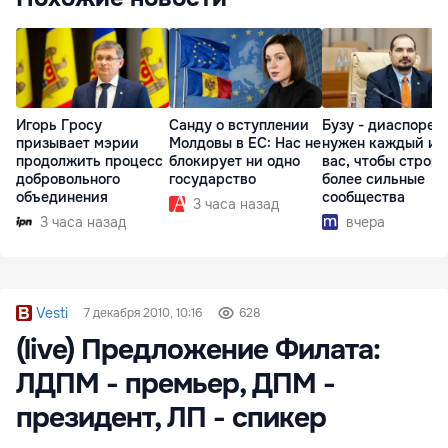
Игорь Гросу
Санду о вступлении
Бузу - диаспоре:
призывает мэрии
Молдовы в ЕС: Нас не
нужен каждый из
продолжить процесс
блокирует ни одно
вас, чтобы строит
добровольного
государство
более сильные
объединения
сообщества
3 часа назад
3 часа назад
вчера
Vesti
7 декабря 2010, 10:16
628
(live) Предложение Филата:
ЛДПМ - премьер, ДПМ -
президент, ЛП - спикер