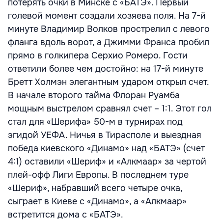
потерять очки в Минске с «БАТЭ». Первый
голевой момент создали хозяева поля. На 7-й
минуте Владимир Волков прострелил с левого
фланга вдоль ворот, а Джимми Франса пробил
прямо в голкипера Серхио Ромеро. Гости
ответили более чем достойно: на 17-й минуте
Бретт Холмэн элегантным ударом открыл счет.
В начале второго тайма Флоран Руамба
мощным выстрелом сравнял счет – 1:1. Этот гол
стал для «Шерифа» 50-м в турнирах под
эгидой УЕФА. Ничья в Тирасполе и выездная
победа киевского «Динамо» над «БАТЭ» (счет
4:1) оставили «Шериф» и «Алкмаар» за чертой
плей-офф Лиги Европы. В последнем туре
«Шериф», набравший всего четыре очка,
сыграет в Киеве с «Динамо», а «Алкмаар»
встретится дома с «БАТЭ».