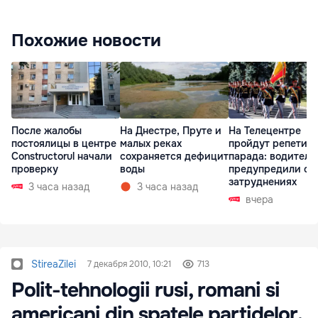
Похожие новости
После жалобы
На Днестре, Пруте и
На Телецентре
постоялицы в центре
малых реках
пройдут репетиц
Constructorul начали
сохраняется дефицит
парада: водителе
проверку
воды
предупредили о
затруднениях
3 часа назад
3 часа назад
вчера
StireaZilei
7 декабря 2010, 10:21
713
Polit-tehnologii rusi, romani si
americani din spatele partidelor.