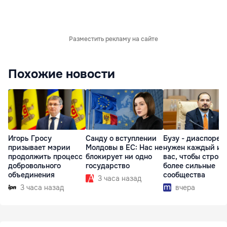
Разместить рекламу на сайте
Похожие новости
Игорь Гросу
Санду о вступлении
Бузу - диаспоре:
призывает мэрии
Молдовы в ЕС: Нас не
нужен каждый из
продолжить процесс
блокирует ни одно
вас, чтобы строит
добровольного
государство
более сильные
объединения
сообщества
3 часа назад
3 часа назад
вчера