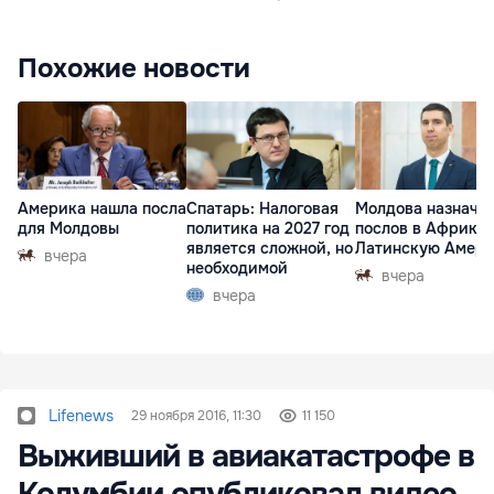
Похожие новости
Америка нашла посла
Спатарь: Налоговая
Молдова назначи
для Молдовы
политика на 2027 год
послов в Африку 
является сложной, но
Латинскую Амер
вчера
необходимой
вчера
вчера
Lifenews
29 ноября 2016, 11:30
11 150
Выживший в авиакатастрофе в
Колумбии опубликовал видео