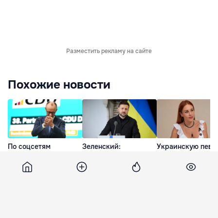
Разместить рекламу на сайте
Похожие новости
По соцсетям
Зеленский:
Украинскую певи
расходится
Украинская оборонка
осудили за
фейковый ролик об
может удвоить
разговоры на
отставке Мерца
объемы
русском языке во
производства
время секса
вчера
вчера
вчера