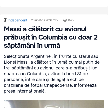
Independent
29 ноября 2016, 11:58
845
Messi a călătorit cu avionul
prăbușit în Columbia cu doar 2
săptămâni în urmă
Selecționata Argentinei, în frunte cu starul său
Lionel Messi, a călătorit în urmă cu mai puțin de
trei săptămâni cu avionul care s-a prăbușit luni
noaptea în Columbia, având la bord 81 de
persoane, între care și delegația echipei
braziliene de fotbal Chapecoense, informează
presa internațională.