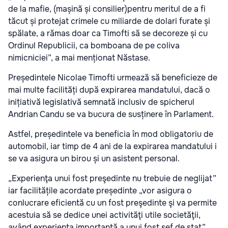
de la mafie, (mașină și consilier)pentru meritul de a fi
tăcut și protejat crimele cu miliarde de dolari furate și
spălate, a rămas doar ca Timofti să se decoreze și cu
Ordinul Republicii, ca bomboana de pe coliva
nimicniciei”, a mai menționat Năstase.
Președintele Nicolae Timofti urmează să beneficieze de
mai multe facilități după expirarea mandatului, dacă o
inițiativă legislativă semnată inclusiv de spicherul
Andrian Candu se va bucura de susținere în Parlament.
Astfel, președintele va beneficia în mod obligatoriu de
automobil, iar timp de 4 ani de la expirarea mandatului i
se va asigura un birou și un asistent personal.
„Experienţa unui fost preşedinte nu trebuie de neglijat”
iar facilitățile acordate președinte „vor asigura o
conlucrare eficientă cu un fost preşedinte şi va permite
acestuia să se dedice unei activităţi utile societăţii,
având experienţa importantă a unui fost şef de stat”,