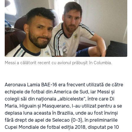
Messi a călătorit recent cu avionul prăbușit în Columbia.
Aeronava Lamia BAE-16 era frecvent utilizată de către
echipele de fotbal din America de Sud, iar Messi și
colegii săi din naționala „albiceleste”, între care Di
Maria, Higuain și Masquerano, l-au utilizat pentru a se
deplasa luna aceasta în Brazilia, unde au fost învinși
fără drept de apel de Selecao (0-3), în preliminariile
Cupei Mondiale de fotbal ediția 2018, disputat pe 10