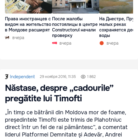
Права иностранцев с
После жалобы
На Днестре, Прут
видом на жительство
постоялицы в центре
малых реках
в Молдове расширят
Constructorul начали
сохраняется деф
проверку
воды
вчера
вчера
вчера
Independent
29 ноября 2016, 11:35
1 862
Năstase, despre „cadourile”
pregătite lui Timofti
„În timp ce bătrânii din Moldova mor de foame,
președintele Timofti este trimis de Plahotniuc
direct într un fel de rai pământesc”, a comentat
liderul Platformei Demnitate și Adevăr, Andrei