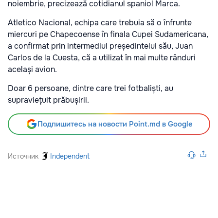
noiembrie, precizează cotidianul spaniol Marca.
Atletico Nacional, echipa care trebuia să o înfrunte
miercuri pe Chapecoense în finala Cupei Sudamericana,
a confirmat prin intermediul președintelui său, Juan
Carlos de la Cuesta, că a utilizat în mai multe rânduri
același avion.
Doar 6 persoane, dintre care trei fotbaliști, au
supraviețuit prăbușirii.
Подпишитесь на новости Point.md в Google
Источник
Independent