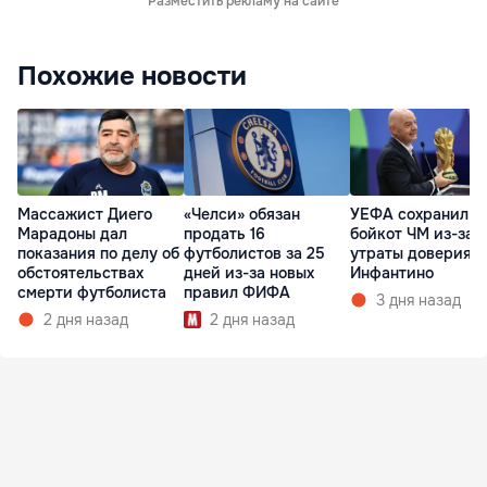
Разместить рекламу на сайте
Похожие новости
Массажист Диего
«Челси» обязан
УЕФА сохранил
Марадоны дал
продать 16
бойкот ЧМ из-за
показания по делу об
футболистов за 25
утраты доверия к
обстоятельствах
дней из-за новых
Инфантино
смерти футболиста
правил ФИФА
3 дня назад
2 дня назад
2 дня назад