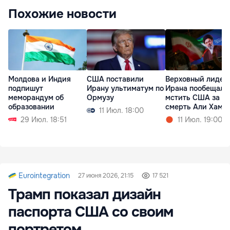
Похожие новости
Молдова и Индия
США поставили
Верховный лидер
подпишут
Ирану ультиматум по
Ирана пообещал
меморандум об
Ормузу
мстить США за
образовании
смерть Али Хаме
11 Июл. 18:00
29 Июл. 18:51
11 Июл. 19:00
Eurointegration
27 июня 2026, 21:15
17 521
Трамп показал дизайн
паспорта США со своим
портретом