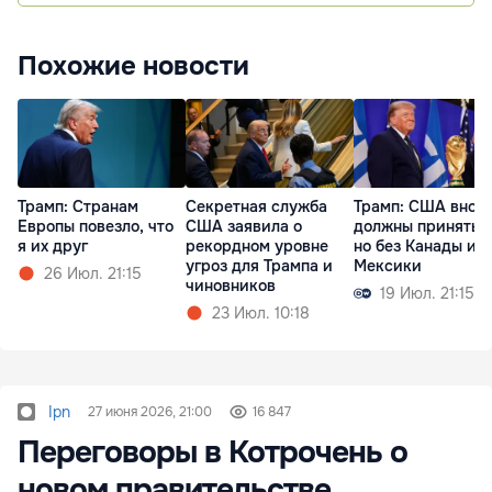
Похожие новости
Трамп: Cтранам
Секретная служба
Трамп: США внов
Европы повезло, что
США заявила о
должны принять 
я их друг
рекордном уровне
но без Канады и
угроз для Трампа и
Мексики
26 Июл. 21:15
чиновников
19 Июл. 21:15
23 Июл. 10:18
Ipn
27 июня 2026, 21:00
16 847
Переговоры в Котрочень о
новом правительстве