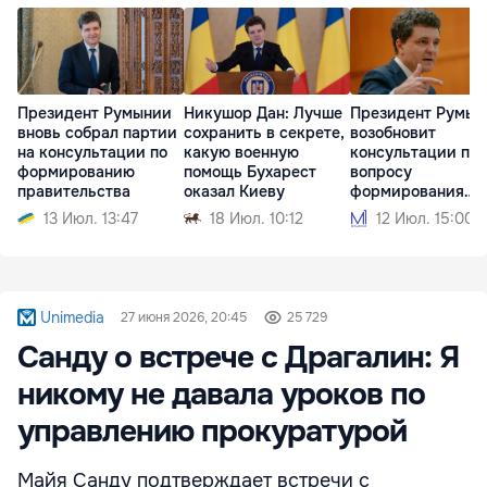
Президент Румынии
Никушор Дан: Лучше
Президент Румын
вновь собрал партии
сохранить в секрете,
возобновит
на консультации по
какую военную
консультации по
формированию
помощь Бухарест
вопросу
правительства
оказал Киеву
формирования
правительства
13 Июл. 13:47
18 Июл. 10:12
12 Июл. 15:00
Unimedia
27 июня 2026, 20:45
25 729
Санду о встрече с Драгалин: Я
никому не давала уроков по
управлению прокуратурой
Майя Санду подтверждает встречи с