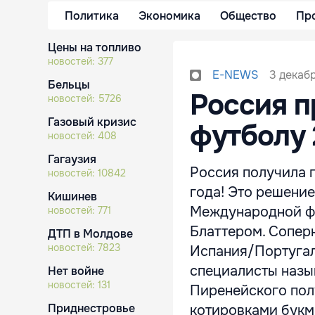
Политика
Экономика
Общество
Пр
Цены на топливо
новостей:
377
3 декаб
E-NEWS
Бельцы
Россия п
новостей:
5726
Газовый кризис
футболу 20
новостей:
408
Гагаузия
Россия получила 
новостей:
10842
года! Это решени
Кишинев
Международной ф
новостей:
771
Блаттером. Сопер
ДТП в Молдове
новостей:
7823
Испания/Португал
специалисты назы
Нет войне
новостей:
131
Пиренейского полу
Приднестровье
котировками букме