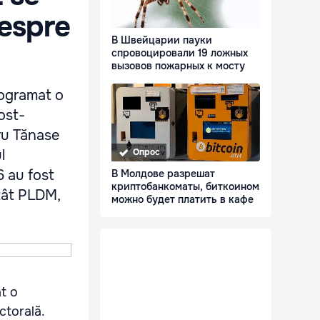
despre
В Швейцарии пауки
спровоцировали 19 ложных
вызовов пожарных к мосту
rogramat o
ost-
dru Tănase
l
Опрос
6 au fost
В Молдове разрешат
криптобанкоматы, биткоином
Atât PLDM,
можно будет платить в кафе
at o
ctorală.