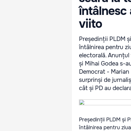
întâlnesc
viito
Președinții PLDM și
întâlnirea pentru z
electorală. Anunțul 
și Mihai Godea s-au
Democrat - Marian L
surprinși de jurnali
cât și PD au declara
Președinții PLDM și P
întâlnirea pentru ziu