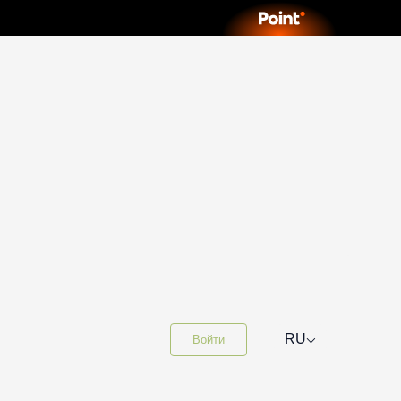
⌵
RU
Войти