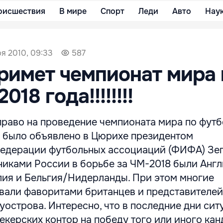
оисшествия
В мире
Спорт
Леди
Авто
Нау
ря 2010, 09:33
587
римет чемпионат мира 
18 года!!!!!!!!
право на проведение чемпионата мира по футб
е было объявлено в Цюрихе президентом
едерации футбольных ассоциаций (ФИФА) Зе
никами России в борьбе за ЧМ-2018 были Англ
ия и Бельгия/Нидерланды. При этом многие
вали фаворитами британцев и представителей
острова. Интересно, что в последние дни сит
керских контор на победу того или иного кан