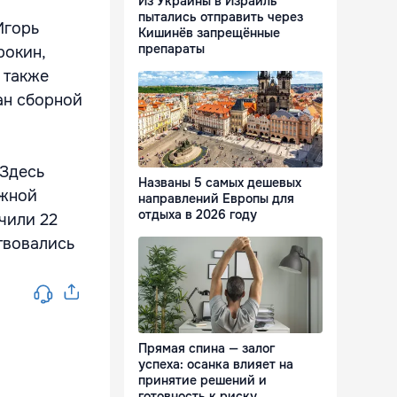
Из Украины в Израиль
пытались отправить через
Игорь
Кишинёв запрещённые
препараты
рокин,
 также
ан сборной
 Здесь
Названы 5 самых дешевых
Южной
направлений Европы для
отдыха в 2026 году
чили 22
твовались
Прямая спина — залог
успеха: осанка влияет на
принятие решений и
готовность к риску