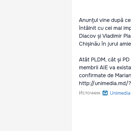
Anunțul vine după ce 
întâlnit cu cei mai i
Diacov și Vladimir Pla
Chișinău în jurul amiez
Atât PLDM, cât și PD 
membrii AIE va exista 
confirmate de Marian 
http://unimedia.md
Источник
Unimedia