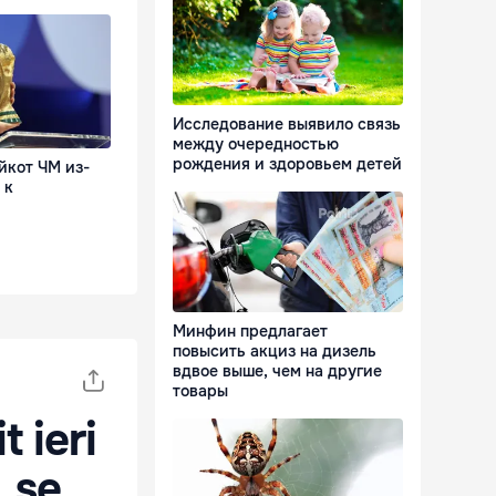
Исследование выявило связь
между очередностью
рождения и здоровьем детей
йкот ЧМ из-
 к
Минфин предлагает
повысить акциз на дизель
вдвое выше, чем на другие
товары
t ieri
L se