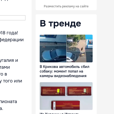
Разместить рекламу на сайте
В тренде
18 года!
 федерации
угалия и
тами
В Крикова автомобиль сбил
собаку: момент попал на
о в
камеры видеонаблюдения
у того или
пионата
а.