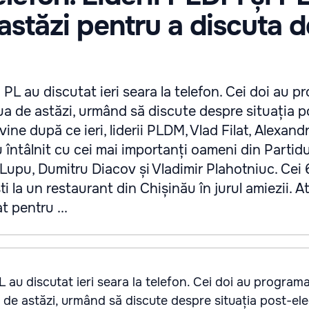
 astăzi pentru a discuta 
 PL au discutat ieri seara la telefon. Cei doi au p
iua de astăzi, urmând să discute despre situația p
vine după ce ieri, liderii PLDM, Vlad Filat, Alexan
 întâlnit cu cei mai importanți oameni din Partidu
upu, Dumitru Diacov și Vladimir Plahotniuc. Cei 
ști la un restaurant din Chișinău în jurul amiezii. 
t pentru ...
L au discutat ieri seara la telefon. Cei doi au program
a de astăzi, urmând să discute despre situația post-ele