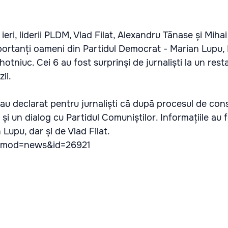
ieri, liderii PLDM, Vlad Filat, Alexandru Tănase și Mih
mportanți oameni din Partidul Democrat - Marian Lupu,
hotniuc. Cei 6 au fost surprinși de jurnaliști la un rest
ii.
au declarat pentru jurnaliști că după procesul de cons
și un dialog cu Partidul Comuniștilor. Informațiile au 
Lupu, dar și de Vlad Filat.
/?mod=news&id=26921