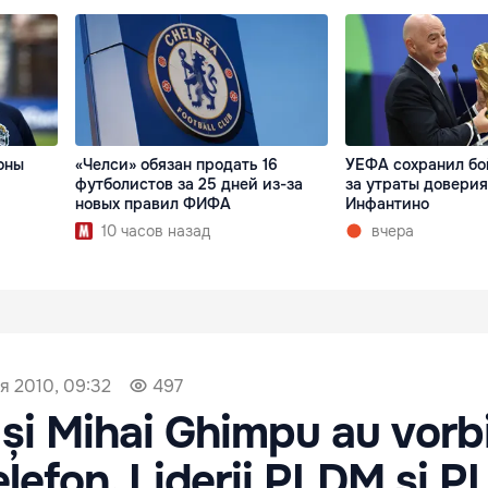
оны
«Челси» обязан продать 16
УЕФА сохранил бо
футболистов за 25 дней из-за
за утраты доверия
новых правил ФИФА
Инфантино
10 часов назад
вчера
я 2010, 09:32
497
 și Mihai Ghimpu au vorbi
elefon. Liderii PLDM și P