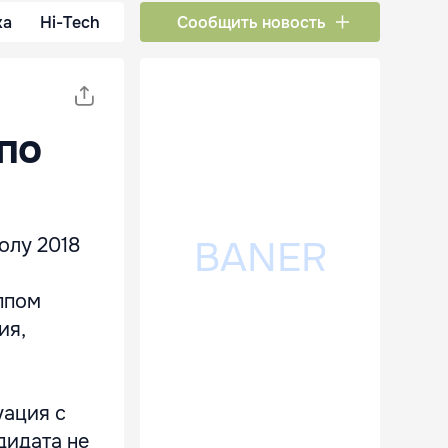
ка
Hi-Tech
Сообщить новость
по
олу 2018
ппом
ия,
уация с
дидата не