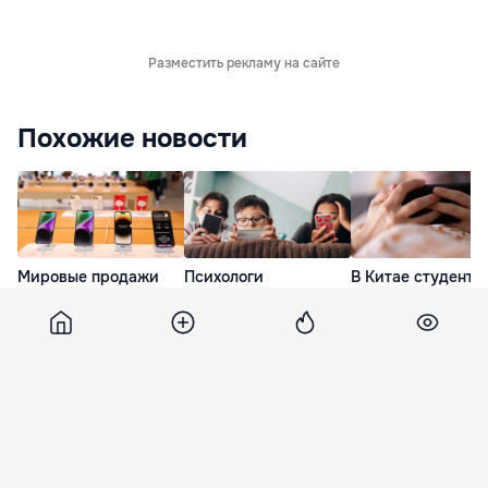
Разместить рекламу на сайте
Похожие новости
Мировые продажи
Психологи
В Китае студент
смартфонов
проверили, как
постоянно лежал 
сократились до
смартфон повлиял на
телефоном и
уровня 13-летней
навык чтения детей
заработал тромбо
давности
глубоких вен
28 Июл. 19:03
15 Июл. 07:09
6 дней назад
Gazeta
2 января 2019, 15:15
4 061