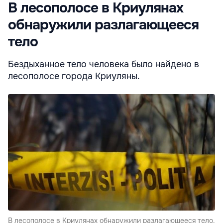
В лесополосе в Криулянах
обнаружили разлагающееся
тело
Бездыханное тело человека было найдено в
лесополосе города Криуляны.
В лесополосе в Криулянах обнаружили разлагающееся тело.