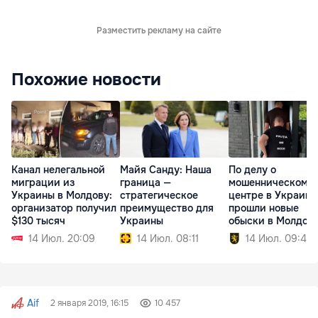
Разместить рекламу на сайте
Похожие новости
Канал нелегальной
Майя Санду: Наша
По делу о
миграции из
граница —
мошенническом к
Украины в Молдову:
стратегическое
центре в Украине
организатор получил
преимущество для
прошли новые
$130 тысяч
Украины
обыски в Молдов
14 Июл. 20:09
14 Июл. 08:11
14 Июл. 09:40
Aif
2 января 2019, 16:15
10 457