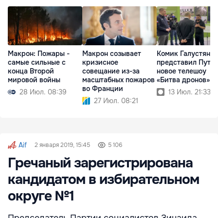
Макрон: Пожары -
Макрон созывает
Комик Галустян
самые сильные с
кризисное
представил Пути
конца Второй
совещание из-за
новое телешоу
мировой войны
масштабных пожаров
«Битва дронов»
во Франции
28 Июл. 08:39
13 Июл. 21:33
27 Июл. 08:21
Aif
2 января 2019, 15:45
5 106
Гречаный зарегистрирована
кандидатом в избирательном
округе №1
Председатель Партии социалистов Зинаида