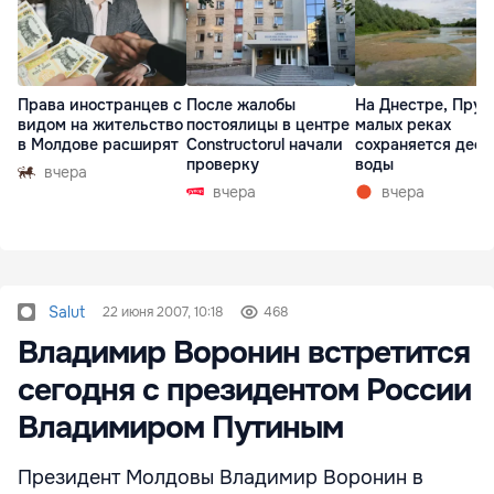
Права иностранцев с
После жалобы
На Днестре, Прут
видом на жительство
постоялицы в центре
малых реках
в Молдове расширят
Constructorul начали
сохраняется деф
проверку
воды
вчера
вчера
вчера
Salut
22 июня 2007, 10:18
468
Владимир Воронин встретится
сегодня с президентом России
Владимиром Путиным
Президент Молдовы Владимир Воронин в