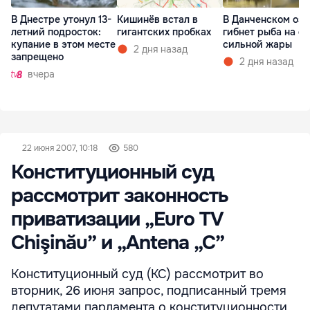
В Днестре утонул 13-
Кишинёв встал в
В Данченском озе
летний подросток:
гигантских пробках
гибнет рыба на ф
купание в этом месте
сильной жары
2 дня назад
запрещено
2 дня назад
вчера
22 июня 2007, 10:18
580
Конституционный суд
рассмотрит законность
приватизации „Euro TV
Chişinău” и „Antena „C”
Конституционный суд (КС) рассмотрит во
вторник, 26 июня запрос, подписанный тремя
депутатами парламента о конституционности