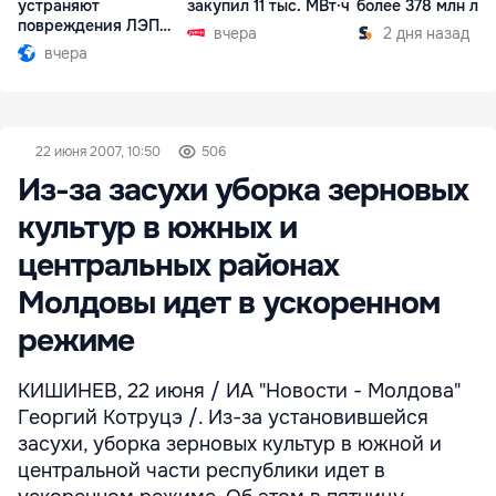
устраняют
закупил 11 тыс. МВт·ч
более 378 млн ле
повреждения ЛЭП
вчера
2 дня назад
Бельцы-Днестровск
вчера
22 июня 2007, 10:50
506
Из-за засухи уборка зерновых
культур в южных и
центральных районах
Молдовы идет в ускоренном
режиме
КИШИНЕВ, 22 июня / ИА "Новости - Молдова"
Георгий Котруцэ /. Из-за установившейся
засухи, уборка зерновых культур в южной и
центральной части республики идет в