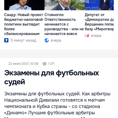
Санду: Новый проект
Стояногло:
Депутат от
бюджетно-налоговой
Ответственность
«Демократии дом
политики выглядит
начинается с
Вершинин попал 
более
руководства - или не
базу «Миротворц
сбалансированным
начинается вовсе
вчера
5 минут назад
вчера
22 июня 2007, 10:08
1 371
Экзамены для футбольных
судей
Экзамены для футбольных судей. Как арбитры
Национальной Дивизии готовятся к матчам
чемпионата и Кубка страны - со стадиона
«Динамо» Лучшие футбольные арбитры