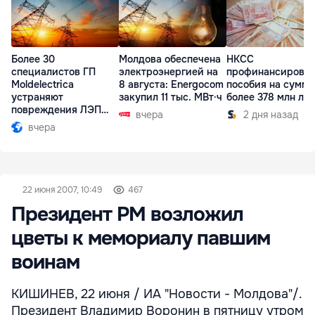
Более 30
Молдова обеспечена
НКСС
специалистов ГП
электроэнергией на
профинансирова
Moldelectrica
8 августа: Energocom
пособия на сумму
устраняют
закупил 11 тыс. МВт·ч
более 378 млн ле
повреждения ЛЭП
вчера
2 дня назад
Бельцы-Днестровск
вчера
22 июня 2007, 10:49
467
Президент РМ возложил
цветы к мемориалу павшим
воинам
КИШИНЕВ, 22 июня / ИА "Новости - Молдова"/.
Президент Владимир Воронин в пятницу утром