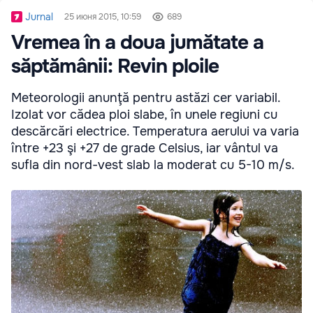
Jurnal
25 июня 2015, 10:59
689
Vremea în a doua jumătate a
săptămânii: Revin ploile
Meteorologii anunţă pentru astăzi cer variabil.
Izolat vor cădea ploi slabe, în unele regiuni cu
descărcări electrice. Temperatura aerului va varia
între +23 şi +27 de grade Celsius, iar vântul va
sufla din nord-vest slab la moderat cu 5-10 m/s.