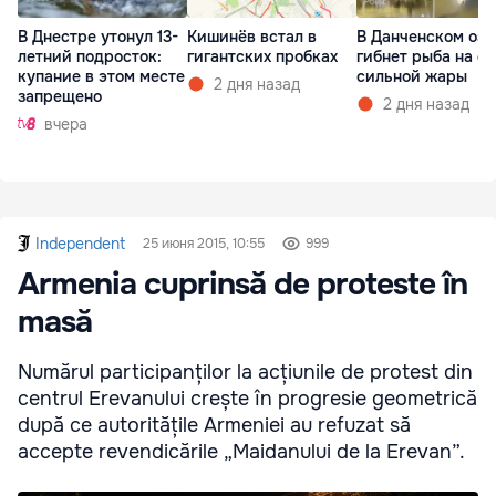
В Днестре утонул 13-
Кишинёв встал в
В Данченском озе
летний подросток:
гигантских пробках
гибнет рыба на ф
купание в этом месте
сильной жары
2 дня назад
запрещено
2 дня назад
вчера
Independent
25 июня 2015, 10:55
999
Armenia cuprinsă de proteste în
masă
Numărul participanților la acțiunile de protest din
centrul Erevanului crește în progresie geometrică
după ce autoritățile Armeniei au refuzat să
accepte revendicările „Maidanului de la Erevan”.