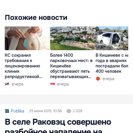
Похожие новости
КС сохранил
Более 1400
В Кишиневе с нач
требования к
парковочных мест: в
года в авариях
лицензированию
Кишинёве
пострадали более
клиник
обустраивают пять
400 человек
репродуктивной
перехватывающих
вчера
медицины
парковок
вчера
вчера
Publika
25 июня 2015, 10:56
2 028
В селе Раковэц совершено
разбойное нападение на