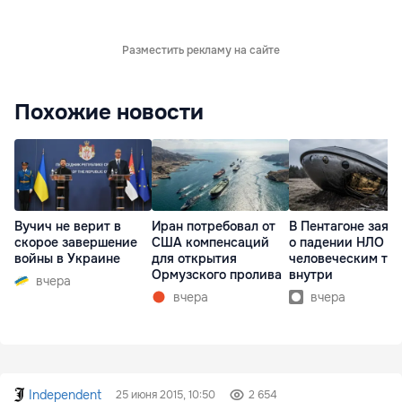
Разместить рекламу на сайте
Похожие новости
Вучич не верит в
Иран потребовал от
В Пентагоне заяв
скорое завершение
США компенсаций
о падении НЛО с
войны в Украине
для открытия
человеческим те
Ормузского пролива
внутри
вчера
вчера
вчера
Independent
25 июня 2015, 10:50
2 654