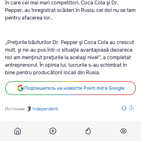
în care cei mai mari competitori, Coca Cola şi Dr.
Pepper, au înregistrat scăderi în Rusia, cei doi nu se tem
pentru afacerea lor..
„Preţurile băuturilor Dr. Pepper şi Coca Cola au crescut
mult, şi ne-au pus într-o situaţie avantajoasă deoarece
noi am menţinut preţurile la acelaşi nivel”, a completat
antreprenorul. În opinia lui, lucrurile s-au schimbat în
bine pentru producătorii locali din Rusia.
Подпишитесь на новости Point.md в Google
Источник
Independent