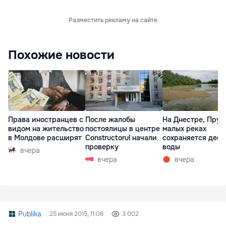
Разместить рекламу на сайте
Похожие новости
Права иностранцев с
После жалобы
На Днестре, Прут
видом на жительство
постоялицы в центре
малых реках
в Молдове расширят
Constructorul начали
сохраняется деф
проверку
воды
вчера
вчера
вчера
Publika
25 июня 2015, 11:06
3 002