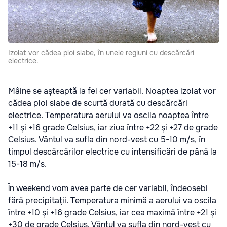
Izolat vor cădea ploi slabe, în unele regiuni cu descărcări
electrice.
Mâine se aşteaptă la fel cer variabil. Noaptea izolat vor
cădea ploi slabe de scurtă durată cu descărcări
electrice. Temperatura aerului va oscila noaptea între
+11 şi +16 grade Celsius, iar ziua între +22 şi +27 de grade
Celsius. Vântul va sufla din nord-vest cu 5-10 m/s, în
timpul descărcărilor electrice cu intensificări de până la
15-18 m/s.
În weekend vom avea parte de cer variabil, îndeosebi
fără precipitaţii. Temperatura minimă a aerului va oscila
între +10 şi +16 grade Celsius, iar cea maximă între +21 şi
+30 de grade Celsius. Vântul va sufla din nord-vest cu