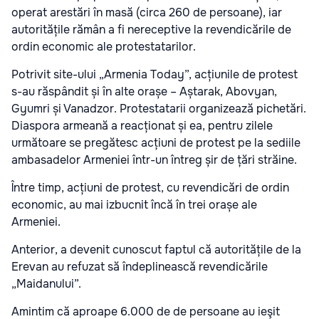
operat arestări în masă (circa 260 de persoane), iar
autoritățile rămân a fi nereceptive la revendicările de
ordin economic ale protestatarilor.
Potrivit site-ului „Armenia Today”, acțiunile de protest
s-au răspândit și în alte orașe – Aștarak, Abovyan,
Gyumri și Vanadzor. Protestatarii organizează pichetări.
Diaspora armeană a reacționat și ea, pentru zilele
următoare se pregătesc acțiuni de protest pe la sediile
ambasadelor Armeniei într-un întreg șir de țări străine.
Între timp, acțiuni de protest, cu revendicări de ordin
economic, au mai izbucnit încă în trei orașe ale
Armeniei.
Anterior, a devenit cunoscut faptul că autoritățile de la
Erevan au refuzat să îndeplinească revendicările
„Maidanului”.
Amintim că aproape 6.000 de de persoane au ieşit