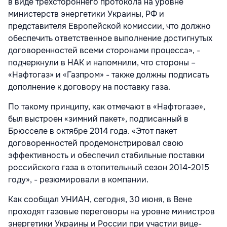
в виде трехстороннего протокола на уровне
министерств энергетики Украины, РФ и
представителя Европейской комиссии, что должно
обеспечить ответственное выполнение достигнутых
договоренностей всеми сторонами процесса», -
подчеркнули в НАК и напомнили, что стороны –
«Нафтогаз» и «Газпром» - также должны подписать
дополнение к договору на поставку газа.
По такому принципу, как отмечают в «Нафтогазе»,
был выстроен «зимний пакет», подписанный в
Брюсселе в октябре 2014 года. «Этот пакет
договоренностей продемонстрировал свою
эффективность и обеспечил стабильные поставки
российского газа в отопительный сезон 2014-2015
году», - резюмировали в компании.
Как сообщал УНИАН, сегодня, 30 июня, в Вене
проходят газовые переговоры на уровне министров
энергетики Украины и России при участии вице-