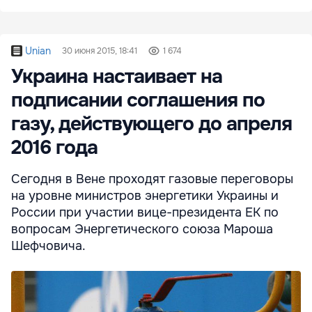
Unian
30 июня 2015, 18:41
1 674
Украина настаивает на
подписании соглашения по
газу, действующего до апреля
2016 года
Сегодня в Вене проходят газовые переговоры
на уровне министров энергетики Украины и
России при участии вице-президента ЕК по
вопросам Энергетического союза Мароша
Шефчовича.