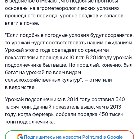
В ведомстве отмечают, что подобные прогнозы
основаны на агрометеорологических условиях
прошедшего периода, уровне осадков и запасов
влаги в почве.
"Если подобные погодные условия будут сохранятся,
то урожай будет соответствовать нашим ожиданиям.
Урожай этого года совпадает со средними
показателями прошедших 10 лет. В 2014году урожай
подсолнечника был выше. Но прошлый, конечно, был
богат на урожай по всем видам
сельскохозяйственных культур", — отметили
в ведомстве.
Урожай подсолнечника в 2014 году составил 540
тысяч тонн. Данный показатель выше, чем в 2013
году, когда фермеры собрали порядка 450 тысяч
тонн подсолнечника.
Подпишитесь на новости Point.md в Google