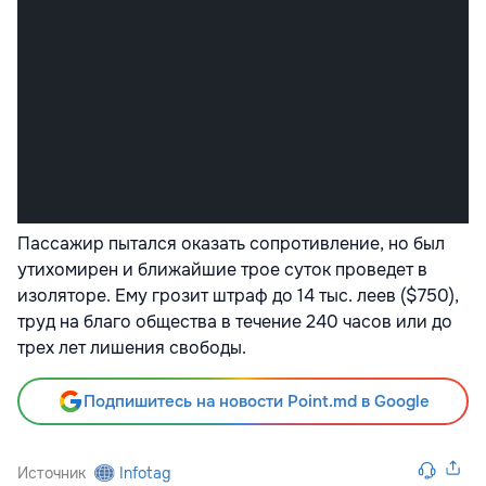
Пассажир пытался оказать сопротивление, но был
утихомирен и ближайшие трое суток проведет в
изоляторе. Ему грозит штраф до 14 тыс. леев ($750),
труд на благо общества в течение 240 часов или до
трех лет лишения свободы.
Подпишитесь на новости Point.md в Google
Источник
Infotag