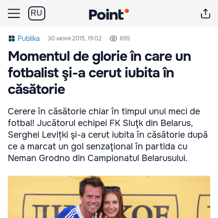
RU
Publika
30 июня 2015, 19:02
695
Momentul de glorie în care un
fotbalist şi-a cerut iubita în
căsătorie
Cerere în căsătorie chiar în timpul unui meci de
fotbal! Jucătorul echipei FK Sluţk din Belarus,
Serghei Levițki şi-a cerut iubita în căsătorie după
ce a marcat un gol senzaţional în partida cu
Neman Grodno din Campionatul Belarusului.