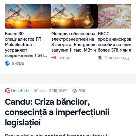
Более 30
Молдова обеспечена
НКСС
специалистов ГП
электроэнергией на
профинансирова
Moldelectrica
8 августа: Energocom
пособия на сумму
устраняют
закупил 11 тыс. МВт·ч
более 378 млн ле
повреждения ЛЭП
вчера
2 дня назад
Бельцы-Днестровск
вчера
Deschide
30 июня 2015, 18:52
536
Candu: Criza băncilor,
consecință a imperfecțiunii
legislației