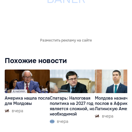
Разместить рекламу на сайте
Похожие новости
Америка нашла посла
Спатарь: Налоговая
Молдова назначи
для Молдовы
политика на 2027 год
послов в Африку 
является сложной, но
Латинскую Амер
вчера
необходимой
вчера
вчера