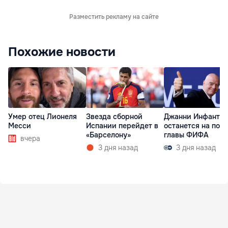
Разместить рекламу на сайте
Похожие новости
Умер отец Лионеля
Звезда сборной
Джанни Инфанти
Месси
Испании перейдет в
останется на пост
«Барселону»
главы ФИФА
вчера
3 дня назад
3 дня назад