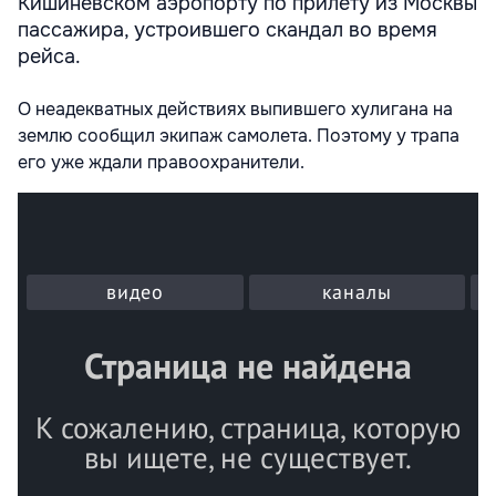
Кишиневском аэропорту по прилету из Москвы
пассажира, устроившего скандал во время
рейса.
О неадекватных действиях выпившего хулигана на
землю сообщил экипаж самолета. Поэтому у трапа
его уже ждали правоохранители.