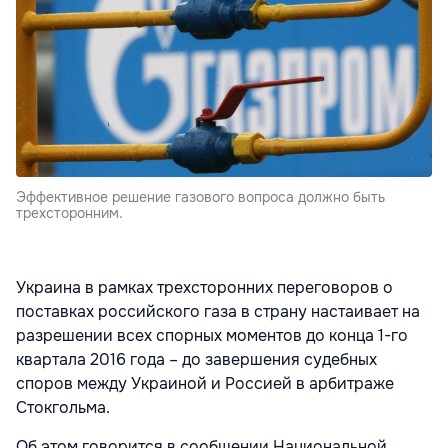
Эффективное решение газового вопроса должно быть
трехсторонним.
Украина в рамках трехсторонних переговоров о
поставках российского газа в страну настаивает на
разрешении всех спорных моментов до конца 1-го
квартала 2016 года – до завершения судебных
споров между Украиной и Россией в арбитраже
Стокгольма.
Об этом говорится в сообщении Национальной