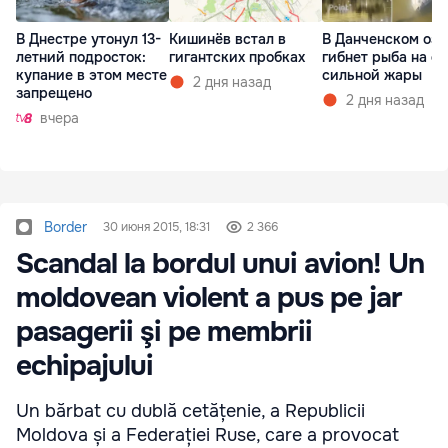
В Днестре утонул 13-
Кишинёв встал в
В Данченском озе
летний подросток:
гигантских пробках
гибнет рыба на ф
купание в этом месте
сильной жары
2 дня назад
запрещено
2 дня назад
вчера
Border
30 июня 2015, 18:31
2 366
Scandal la bordul unui avion! Un
moldovean violent a pus pe jar
pasagerii şi pe membrii
echipajului
Un bărbat cu dublă cetățenie, a Republicii
Moldova și a Federației Ruse, care a provocat