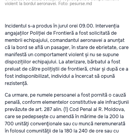
violent la bordul aeronavei. Foto: pesurse.md
Incidentul s-a produs în jurul orei 09.00. Intervenția
angajaților Poliției de Frontieră a fost solicitată de
membrii echipajului, comandantul aeronavei a anunțat
că la bord se află un pasager, în stare de ebrietate, care
manifestă un comportament violent și nu se supune
dispozițiilor echipajului. La aterizare, bărbatul a fost
preluat de către polițiștii de frontieră, chiar și după ce a
fost indisponibilizat, individul a încercat să opună
rezistență.
Ca urmare, pe numele persoanei a fost pornită o cauză
penală, conform elementelor constitutive ale infracţiunii
prevăzute de art. 287 alin. (1) Cod Penal al R. Moldova,
care se pedepsește cu amendă în mărime de la 200 la
700 unităţi convenţionale sau cu muncă neremunerată
în folosul comunităţii de la 180 la 240 de ore sau cu