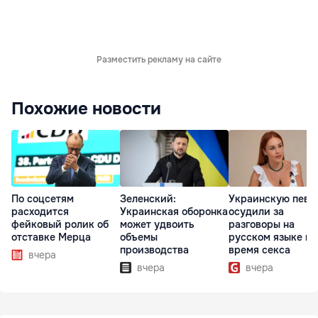
Разместить рекламу на сайте
Похожие новости
По соцсетям
Зеленский:
Украинскую певи
расходится
Украинская оборонка
осудили за
фейковый ролик об
может удвоить
разговоры на
отставке Мерца
объемы
русском языке во
производства
время секса
вчера
вчера
вчера