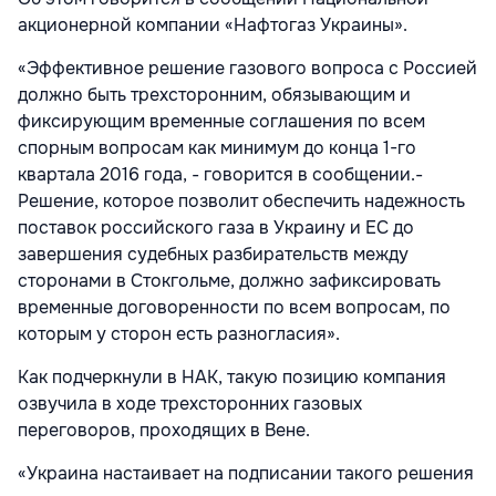
акционерной компании «Нафтогаз Украины».
«Эффективное решение газового вопроса с Россией
должно быть трехсторонним, обязывающим и
фиксирующим временные соглашения по всем
спорным вопросам как минимум до конца 1-го
квартала 2016 года, - говорится в сообщении.-
Решение, которое позволит обеспечить надежность
поставок российского газа в Украину и ЕС до
завершения судебных разбирательств между
сторонами в Стокгольме, должно зафиксировать
временные договоренности по всем вопросам, по
которым у сторон есть разногласия».
Как подчеркнули в НАК, такую позицию компания
озвучила в ходе трехсторонних газовых
переговоров, проходящих в Вене.
«Украина настаивает на подписании такого решения