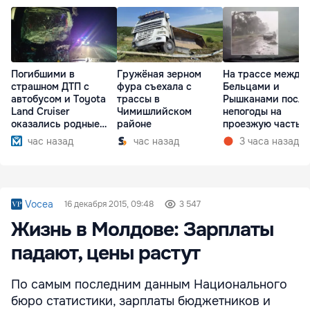
Погибшими в
Гружёная зерном
На трассе между
страшном ДТП с
фура съехала с
Бельцами и
автобусом и Toyota
трассы в
Рышканами после
Land Cruiser
Чимишлийском
непогоды на
оказались родные
районе
проезжую часть
братья
упали деревья
час назад
час назад
3 часа назад
Vocea
16 декабря 2015, 09:48
3 547
Жизнь в Молдове: Зарплаты
падают, цены растут
По самым послед­ним данным Национального
бюро статистики, зарплаты бюджетников и