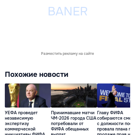
Разместить рекламу на сайте
Похожие новости
УЕФА проведет
Принимавшие матчи
Главу ФИФА
независимую
ЧМ-2026 города США
собираются смес
экспертизу
потребовали от
с должности посл
коммерческой
ФИФА обещанных
провала плана по
инициативы ФИФА
выплат
продаже прав на