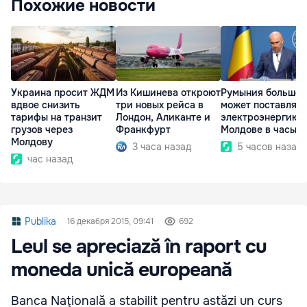
Похожие новости
Украина просит ЖДМ
Из Кишинева откроют
Румыния больше 
вдвое снизить
три новых рейса в
может поставлять
тарифы на транзит
Лондон, Аликанте и
электроэнергию
грузов через
Франкфурт
Молдове в часы п
Молдову
3 часа назад
5 часов назад
час назад
Publika
16 декабря 2015, 09:41
692
Leul se apreciază în raport cu
moneda unică europeană
Banca Naţională a stabilit pentru astăzi un curs