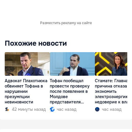
Разместить рекламу на сайте
Похожие новости
Адвокат Плахотнюка
Тофан пообещал
Стамате: Главная
обвиняет Тофана в
провести проверку
причина отказа
нарушении
после появления в
экономить
презумпции
Молдове
электроэнергию 
невиновности
представителя
недоверие к влас
Южной Осетии
42 минуты назад
час назад
час назад