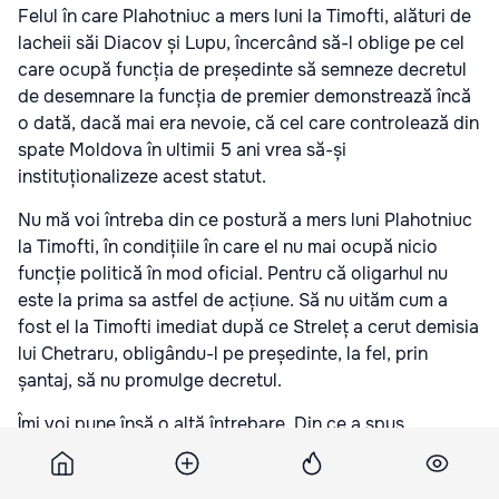
Felul în care Plahotniuc a mers luni la Timofti, alături de
lacheii săi Diacov și Lupu, încercând să-l oblige pe cel
care ocupă funcția de președinte să semneze decretul
de desemnare la funcția de premier demonstrează încă
o dată, dacă mai era nevoie, că cel care controlează din
spate Moldova în ultimii 5 ani vrea să-și
instituționalizeze acest statut.
Nu mă voi întreba din ce postură a mers luni Plahotniuc
la Timofti, în condițiile în care el nu mai ocupă nicio
funcție politică în mod oficial. Pentru că oligarhul nu
este la prima sa astfel de acțiune. Să nu uităm cum a
fost el la Timofti imediat după ce Streleț a cerut demisia
lui Chetraru, obligându-l pe președinte, la fel, prin
șantaj, să nu promulge decretul.
Îmi voi pune însă o altă întrebare. Din ce a spus
ieri
Streleț
și a confirmat indirect
Lupu
, lui Timofti i s-a
cerut ca luni să semneze decretul, urmând ca până cel