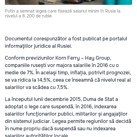
Putin a semnat legea care fixează salariul minim în Rusia la
nivelul a 6.200 de ruble.
Documentul corespunzător a fost publicat pe portalul
informaţiilor juridice al Rusiei.
Conform previziunilor Korn Ferry – Hay Group,
companiile rusești vor majora salariile în 2016 cu o
medie de 7%. În acelaşi timp, inflația, potrivit prognozei,
se va ridica la 14,5%, ceea ce înseamnă că nivelul real al
salariilor va scădea cu 7,5%.
La începutul lunii decembrie 2015, Duma de Stat a
adoptat o lege care suspendă, în 2016, indexarea
salariilor funcţionarilor publici, militarilor și angajaţilor
din sistemul judiciar. Legea permite regiunilor să decidă
în nume propriu dacă suspendă sau nu indexarea
salariilor autorităților locale.