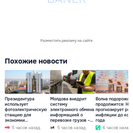
Разместить рекламу на сайте
Похожие новости
Президентура
Молдова внедрит
Волна подорожан
использует
систему
продолжится: НБ
фотоэлектрическую
электронного обмена
прогнозирует рос
станцию для
информацией о
инфляции до кон
экономии
перевозке грузов –
года
электроэнергии
eFTI
5 часов назад
5 часов назад
6 часов назад