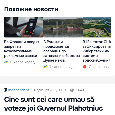
Похожие новости
Во Франции вводят
В Румынии
В 12 штатах США
запрет на
продолжается
зафиксированы
нежелательные
операция по
кибератаки на
рекламные звонки
затоплению барж на
системы
Дунае из-за
водоснабжения
6 часов назад
ситуации на АЭС
7 часов назад
7 часов назад
Independent
16 декабря 2015, 09:33
5 640
Cine sunt cei care urmau să
voteze joi Guvernul Plahotniuc