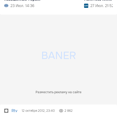
безопасности
смотрите футбол
23 Июл. 14:36
27 Июл. 21:52
Разместить рекламу на сайте
Rtv
12 октября 2012, 23:40
2 862