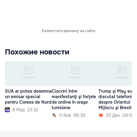
Разместить рекламу на сайте
Похожие новости
SUA ar putea desemna
Ciocniri între
Trump şi May au
un emisar special
manifestanţi şi forţele
discutat telefonic
pentru Coreea de Nord
de ordine în oraşe
despre Orientul
tunisiene
Mijlociu şi Brexit
8 Мар. 23:32
11 Янв. 06:30
20 Дек. 04:00