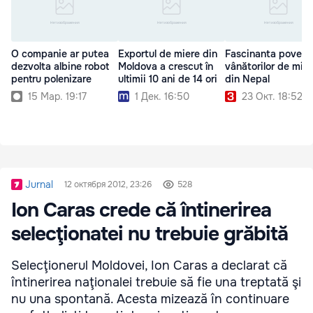
O companie ar putea
Exportul de miere din
Fascinanta povest
dezvolta albine robot
Moldova a crescut în
vânătorilor de mie
pentru polenizare
ultimii 10 ani de 14 ori
din Nepal
15 Мар. 19:17
1 Дек. 16:50
23 Окт. 18:52
Jurnal
12 октября 2012, 23:26
528
Ion Caras crede că întinerirea
selecţionatei nu trebuie grăbită
Selecţionerul Moldovei, Ion Caras a declarat că
întinerirea naţionalei trebuie să fie una treptată şi
nu una spontană. Acesta mizează în continuare