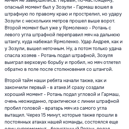
ничем не завершились. Первый, по-настоящему,
опасный момент был у Зозули - Гармаш вошел в
штрафную по правому краю и прострелил, но удару
Зозули с нескольких метров прошел выше ворот.
Второй момент был уже у Ярмоленко - Ротань с
левого угла штрафной переправил мяч на дальнюю
штангу, куда набежал Ярмоленко. Удар Андрея, как и
у Зозули, вышел неточным. Ну, а потом только удача
спасла хозяев - Ротань подал штрафной, Зозуля
выиграл верховую борьбу и пробил, но мяч отлетел
обратно в поле после столкновения со штангой.
Второй тайм наши ребята начали также, как и
закончили первый - в атаке.И сразу создали
хороший момент - Ротань подал угловой и Гармаш,
очень неожиданно, практически с линии штрафной
пробил головой - вратарь мяч из самого угла
вытащил. Через 15 минут, которые также прошли в
постоянных атаках нашей команды, состоялся еще
один супермомент - безустанный Ротань подал