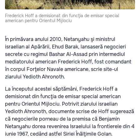
Frederick Hoff a demisionat din funcţia de emisar special
american pentru Orientul Mijlociu
În primăvara anului 2010, Netanyahu şi ministrul
israelian al Apărării, Ehud Barak, lansaseră negocieri
secrete cu regimul Bashar Al-Assad prin intermediul
mediatorului american Frederick Hoff, fost comandant
în corpul Forţelor Navale americane, scrie site-ul
ziarului Yedioth Ahronoth.
La începutul acestei săptămâni, Frederick Hoff a
demisionat din funcţia de emisar special american
pentru Orientul Mijlociu. Potrivit ziarului israelian
Yedioth Ahronoth, documente scrise de Hoff sugerează
că negocierile porneau de la premisa că Benjamin
Netanyahu dorea revenirea Israelului la frontierele din 4
iunie 1967, cedând astfel Siriei Înălţimile Golan.