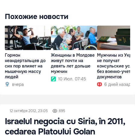
Похожие новости
Гормон
Женщины в Молдове
Мужчины из Укра
неандертальцев до
живут почти на
не получат
сих пор влияет на
девять лет дольше
консульские услу
мышечную массу
мужчин
без военно-учетн
людей
документов
10 Июл. 07:45
вчера
6 дней назад
12 октября 2012, 23:05
695
Israelul negocia cu Siria, în 2011,
cedarea Platoului Golan