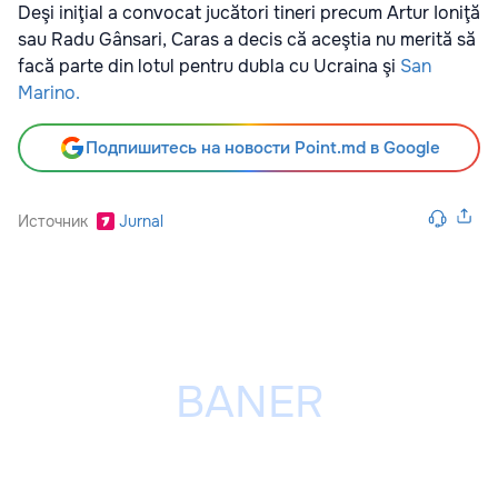
Deşi iniţial a convocat jucători tineri precum Artur Ioniţă
sau Radu Gânsari, Caras a decis că aceştia nu merită să
facă parte din lotul pentru dubla cu Ucraina şi
San
Marino.
Подпишитесь на новости Point.md в Google
Источник
Jurnal