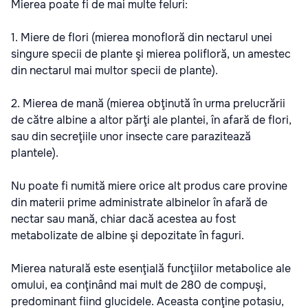
Mierea poate fi de mai multe feluri:
1. Miere de flori (mierea monofloră din nectarul unei
singure specii de plante şi mierea polifloră, un amestec
din nectarul mai multor specii de plante).
2. Mierea de mană (mierea obţinută în urma prelucrării
de către albine a altor părţi ale plantei, în afară de flori,
sau din secreţiile unor insecte care parazitează
plantele).
Nu poate fi numită miere orice alt produs care provine
din materii prime administrate albinelor în afară de
nectar sau mană, chiar dacă acestea au fost
metabolizate de albine şi depozitate în faguri.
Mierea naturală este esenţială funcţiilor metabolice ale
omului, ea conţinând mai mult de 280 de compuşi,
predominant fiind glucidele. Aceasta conţine potasiu,