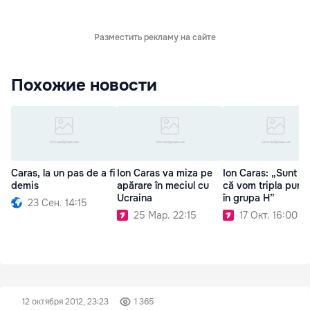
Разместить рекламу на сайте
Похожие новости
Caras, la un pas de a fi
Ion Caras va miza pe
Ion Caras: „Sunt si
demis
apărare în meciul cu
că vom tripla punc
Ucraina
în grupa H”
23 Сен. 14:15
25 Мар. 22:15
17 Окт. 16:00
12 октября 2012, 23:23
1 365