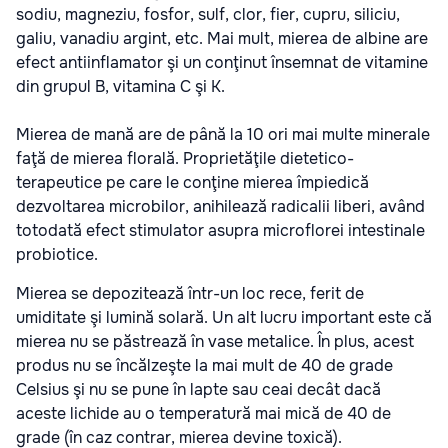
sodiu, magneziu, fosfor, sulf, clor, fier, cupru, siliciu,
galiu, vanadiu argint, etc. Mai mult, mierea de albine are
efect antiinflamator şi un conţinut însemnat de vitamine
din grupul B, vitamina C şi K.
Mierea de mană are de până la 10 ori mai multe minerale
faţă de mierea florală. Proprietăţile dietetico-
terapeutice pe care le conţine mierea împiedică
dezvoltarea microbilor, anihilează radicalii liberi, având
totodată efect stimulator asupra microflorei intestinale
probiotice.
Mierea se depozitează într-un loc rece, ferit de
umiditate şi lumină solară. Un alt lucru important este că
mierea nu se păstrează în vase metalice. În plus, acest
produs nu se încălzeşte la mai mult de 40 de grade
Celsius şi nu se pune în lapte sau ceai decât dacă
aceste lichide au o temperatură mai mică de 40 de
grade (în caz contrar, mierea devine toxică).