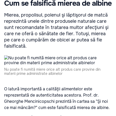
Cum se falsifică mierea de albine
Mierea, propolisul, polenul şi lăptişorul de matcă
reprezintă unele dintre produsele naturale care
sunt recomandate în tratarea multor afecţiuni şi
care ne oferă o sănătate de fier. Totuşi, mierea
pe care o cumpărăm de obicei ar putea să fie
falsificată.
Nu poate fi numită miere orice alt produs care provine din
materii prime administrate albinelor
O latură importantă a calităţii alimentelor este
reprezentată de autenticitatea acestora. Prof. dr.
Gheorghe Mencinicopschi prezintă în cartea sa "Şi noi
ce mai mâncăm?" cum este falsificată mierea de albine.