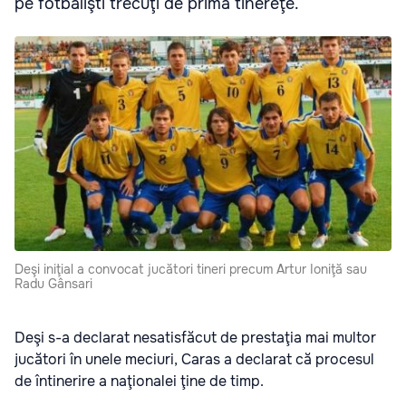
pe fotbalişti trecuţi de prima tinereţe.
Deşi iniţial a convocat jucători tineri precum Artur Ioniţă sau
Radu Gânsari
Deşi s-a declarat nesatisfăcut de prestaţia mai multor
jucători în unele meciuri, Caras a declarat că procesul
de întinerire a naţionalei ţine de timp.