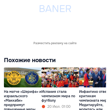
Разместить рекламу на сайте
Похожие новости
На матче «Шерифа» и
Испания стала
Инфантино ответ
израильского
чемпионом мира по
критикам
«Маккаби»
футболу
чемпионата мира:
предпримут
Медитируйте,
20 Июл. 01:00
повышенные меры
молитесь или