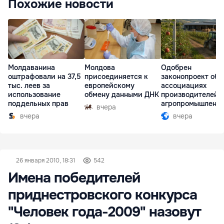
Похожие новости
Молдаванина
Молдова
Одобрен
оштрафовали на 37,5
присоединяется к
законопроект об
тыс. леев за
европейскому
ассоциациях
использование
обмену данными ДНК
производителей 
поддельных прав
агропромышленн
вчера
комплексе
вчера
вчера
26 января 2010, 18:31
542
Имена победителей
приднестровского конкурса
"Человек года-2009" назовут