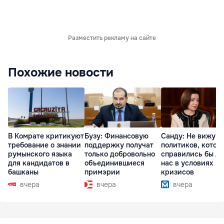
Разместить рекламу на сайте
Похожие новости
В Комрате критикуют
Бузу: Финансовую
Санду: Не вижу
требование о знании
поддержку получат
политиков, котор
румынского языка
только добровольно
справились бы л
для кандидатов в
объединившиеся
нас в условиях
башканы
примэрии
кризисов
вчера
вчера
вчера