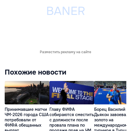
Разместить рекламу на сайте
Похожие новости
Принимавшие матчи
Главу ФИФА
Борец Василий
ЧМ-2026 города США
собираются сместить
Дьякон завоевал
потребовали от
с должности после
золото на
ФИФА обещанных
провала плана по
международном
выплат
продаже прав на ЧМ
турнире в Турции