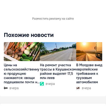
Разместить рекламу на сайте
Похожие новости
Цены на
На ремонт участка
В Молдове внедр
сельскохозяйственну
трассы в Каушанском
европейские
ю продукцию
районе выделят 17,5
требования к
снижаются: овощи
млн леев
грузовым
подешевели почти на
автомобилям
вчера
30%
вчера
вчера