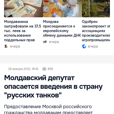
Молдаванина
Молдова
Одобрен
оштрафовали на 37,5
присоединяется к
законопроект об
тыс. леев за
европейскому
ассоциациях
использование
обмену данными ДНК
производителей 
поддельных прав
агропромышленн
вчера
комплексе
вчера
вчера
26 января 2010, 18:16
899
Молдавский депутат
опасается введения в страну
"русских танков"
Предоставление Москвой российского
гражданства молдаванам представляет