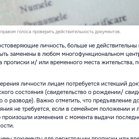
 правом голоса проверить действительность документов.
остоверяющие личность, больше не действительны
 быть заменены в любом многофункциональном цент
а прописки и/ или временного места жительства, 
ерения личности лицам потребуется истекший док
кого состояния (свидетельство о рождении/ свид
о о разводе). Важно отметить, что предъявление д
яния не требуется, если в семейном положении и 
е произошли изменения с момента выдачи последн
ости.
димы документы для регистрации прописки или вр