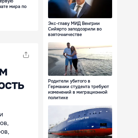
первую
нате мира по
Экс-главу МИД Венгрии
Сийярто заподозрили во
взяточничестве
ом
ость
Родители убитого в
Германии студента требуют
изменений в миграционной
политике
и
ов,
ов,