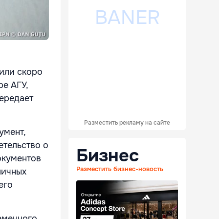
 или скоро
ре АГУ,
передает
Разместить рекламу на сайте
умент,
етельство о
Бизнес
окументов
Разместить бизнес-новость
личных
его
еменного