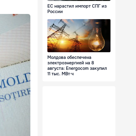
ЕС нарастил импорт СПГ из
России
Молдова обеспечена
электроэнергией на 8
августа: Energocom закупил
11 тыс. МВт·ч