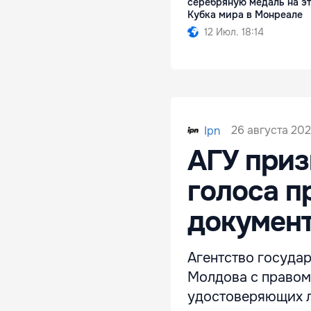
серебряную медаль на э
Кубка мира в Монреале
12 Июл. 18:14
26 августа 202
Ipn
АГУ приз
голоса п
докумен
Агентство госуда
Молдова с правом
удостоверяющих л