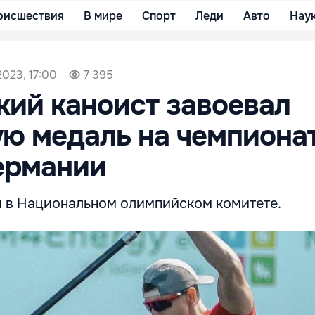
оисшествия
В мире
Спорт
Леди
Авто
Нау
2023, 17:00
7 395
ий каноист завоевал
ю медаль на чемпиона
ермании
 в Национальном олимпийском комитете.