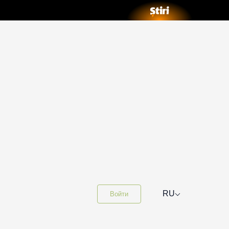
⌵
RU
Войти