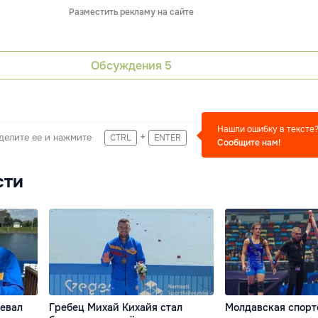
Разместить рекламу на сайте
Обсуждения
5
Нашли ошибку в тексте
+
делите ее и нажмите
CTRL
ENTER
Сообщите нам!
сти
оевал
Гребец Михай Кихайя стал
Молдавская спорт