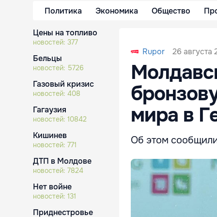
Политика
Экономика
Общество
Пр
Цены на топливо
новостей:
377
26 августа 
Rupor
Бельцы
Молдавск
новостей:
5726
Газовый кризис
бронзову
новостей:
408
мира в Г
Гагаузия
новостей:
10842
Кишинев
Об этом сообщили
новостей:
771
ДТП в Молдове
новостей:
7824
Нет войне
новостей:
131
Приднестровье