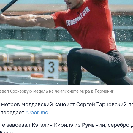
евал бронзовую медаль на чемпионате мира в Германии.
 метров молдавский каноист Сергей Тарновский п
, передает
rupor.md
те завоевал Кэтэлин Кирилэ из Румынии, серебро 