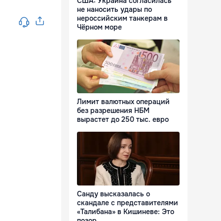
США: Украина согласилась
не наносить удары по
нероссийским танкерам в
Чёрном море
Лимит валютных операций
без разрешения НБМ
вырастет до 250 тыс. евро
Санду высказалась о
скандале с представителями
«Талибана» в Кишиневе: Это
позор