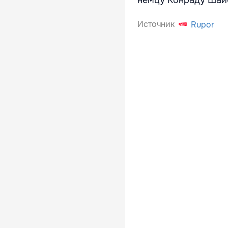
немцу Конраду Шай
Источник
Rupor