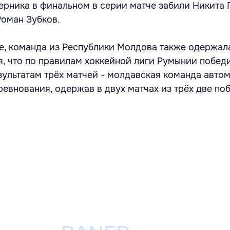
ерника в финальном в серии матче забили Никита 
оман Зубков.
, команда из Республики Молдова также одержал
ая, что по правилам хоккейной лиги Румынии побед
зультатам трёх матчей - молдавская команда авто
ревнования, одержав в двух матчах из трёх две по