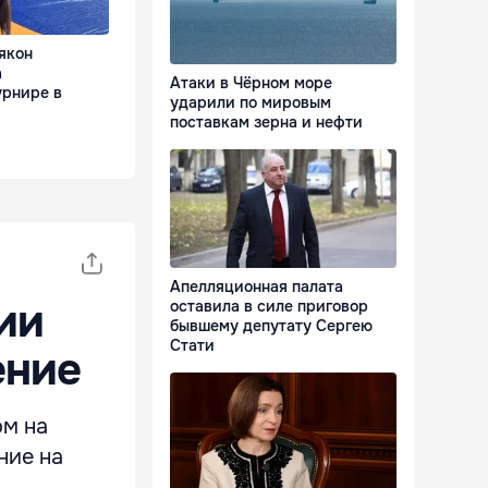
якон
а
Атаки в Чёрном море
рнире в
ударили по мировым
поставкам зерна и нефти
Апелляционная палата
ии
оставила в силе приговор
бывшему депутату Сергею
Стати
ение
ом на
ние на