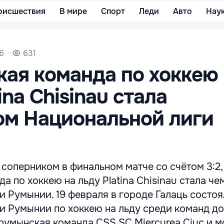
оисшествия
В мире
Спорт
Леди
Авто
Нау
36
631
ая команда по хоккею 
ina Chisinau стала
ом Национальной лиги
соперником в финальном матче со счётом 3:2,
а по хоккею на льду Platina Chisinau стала ч
 Румынии. 19 февраля в городе Галаць состо
 Румынии по хоккею на льду среди команд до 1
румынская команда CSŞ SC Miercurea Ciuc и 