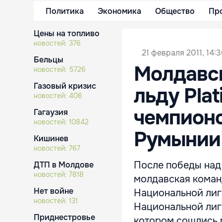
Политика
Экономика
Общество
Пр
Цены на топливо
новостей:
376
21 февраля 2011, 14:
Бельцы
Молдавск
новостей:
5726
Газовый кризис
льду Plat
новостей:
406
чемпион
Гагаузия
новостей:
10842
Румынии
Кишинев
новостей:
767
После победы над 
ДТП в Молдове
новостей:
7818
молдавская команд
Нет войне
Национальной лиги
новостей:
131
Национальной лиги
Приднестровье
котором сошлись 