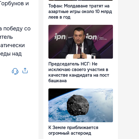
Горбунов и
Тофан: Молдаване тратят на
азартные игры около 10 млрд
леев в год
а победу со
итель
матически
беды над
Председатель НСГ: Не
исключаю своего участия в
качестве кандидата на пост
башкана
К Земле приближается
огромный астероид