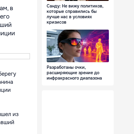
Санду: Не вижу политиков,
ам, в
которые справились бы
оего
лучше нас в условиях
кризисов
вший
лиции
Разработаны очки,
расширяющие зрение до
берегу
инфракрасного диапазона
анина
иции
ышел из
авший