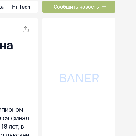
ка
Hi-Tech
Сообщить новость
на
емпионом
ялся финал
8 лет, в
молдавская