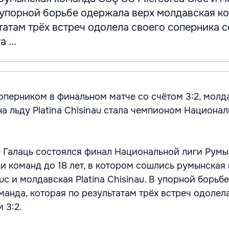
 В упорной борьбе одержала верх молдавская к
татам трёх встреч одолела своего соперника с
 ...
оперником в финальном матче со счётом 3:2, молд
а льду Platina Chisinau стала чемпионом Национал
е Галаць состоялся финал Национальной лиги Румы
ди команд до 18 лет, в котором сошлись румынская
uc и молдавская Platina Chisinau. В упорной борьб
манда, которая по результатам трёх встреч одолел
 3:2.