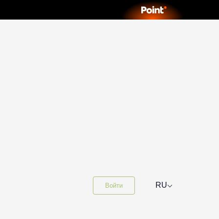
⌵
RU
Войти