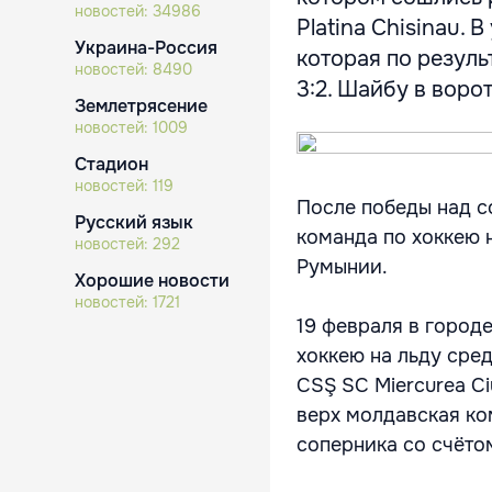
новостей:
34986
Platina Chisinau.
Украина-Россия
которая по резуль
новостей:
8490
3:2. Шайбу в ворота
Землетрясение
новостей:
1009
Стадион
новостей:
119
После победы над с
Русский язык
команда по хоккею н
новостей:
292
Румынии.
Хорошие новости
новостей:
1721
19 февраля в город
хоккею на льду сре
CSŞ SC Miercurea Ci
верх молдавская ко
соперника со счётом