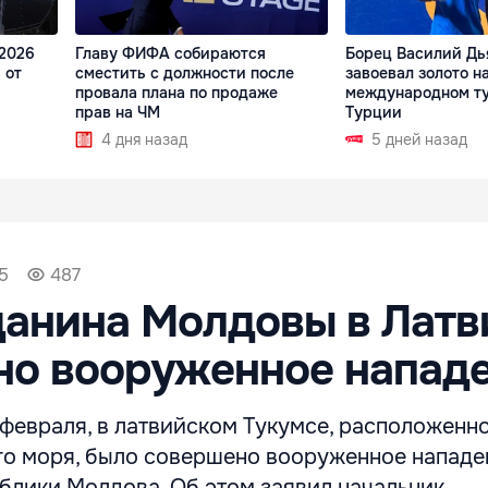
2026
Главу ФИФА собираются
Борец Василий Дь
 от
сместить с должности после
завоевал золото н
провала плана по продаже
международном ту
прав на ЧМ
Турции
4 дня назад
5 дней назад
35
487
анина Молдовы в Латв
но вооруженное напад
 февраля, в латвийском Тукумсе, расположенн
го моря, было совершено вооруженное нападе
блики Молдова. Об этом заявил начальник