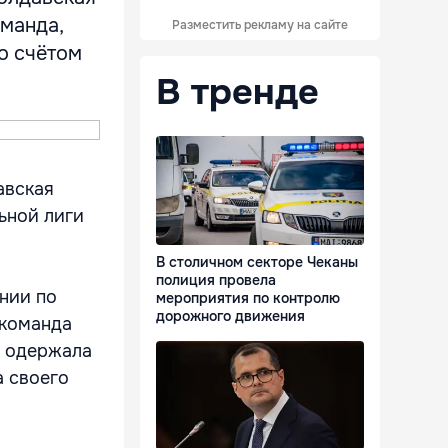
оманда,
Разместить рекламу на сайте
о счётом
В тренде
авская
ьной лиги
В столичном секторе Чеканы
полиция провела
нии по
мероприятия по контролю
дорожного движения
 команда
е одержала
а своего