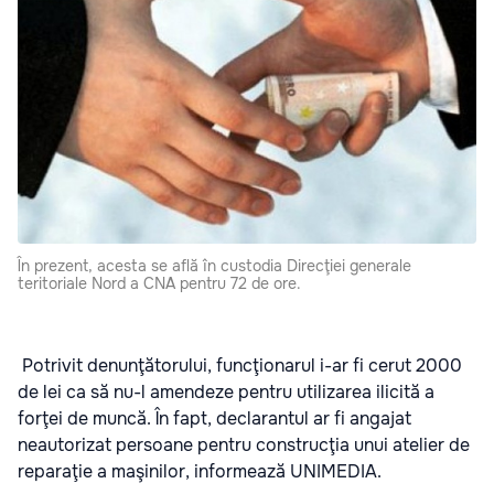
În prezent, acesta se află în custodia Direcţiei generale
teritoriale Nord a CNA pentru 72 de ore.
Potrivit denunţătorului, funcţionarul i-ar fi cerut 2000
de lei ca să nu-l amendeze pentru utilizarea ilicită a
forţei de muncă. În fapt, declarantul ar fi angajat
neautorizat persoane pentru construcţia unui atelier de
reparaţie a maşinilor, informează UNIMEDIA.