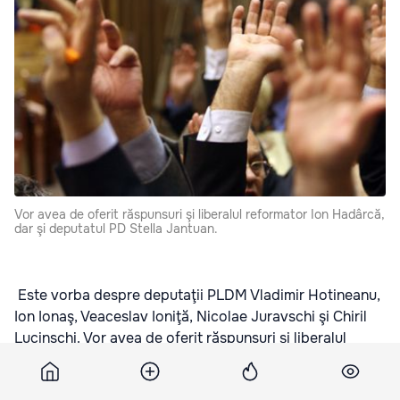
Vor avea de oferit răspunsuri şi liberalul reformator Ion Hadârcă,
dar şi deputatul PD Stella Jantuan.
Este vorba despre deputaţii PLDM Vladimir Hotineanu,
Ion Ionaş, Veaceslav Ioniţă, Nicolae Juravschi şi Chiril
Lucinschi. Vor avea de oferit răspunsuri şi liberalul
reformator Ion Hadârcă, dar şi deputatul PD Stella
Jantuan.