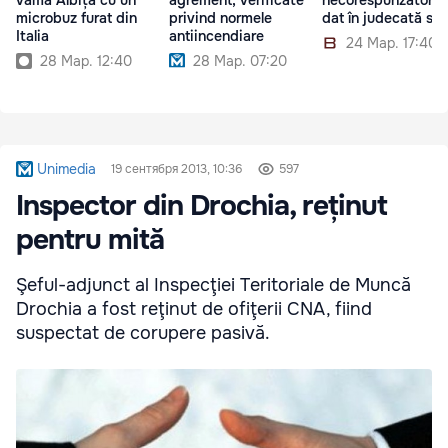
microbuz furat din
privind normele
dat în judecată spi
Italia
antiincendiare
24 Мар. 17:40
28 Мар. 12:40
28 Мар. 07:20
Unimedia
19 сентября 2013, 10:36
597
Inspector din Drochia, reținut
pentru mită
Şeful-adjunct al Inspecţiei Teritoriale de Muncă
Drochia a fost reţinut de ofiţerii CNA, fiind
suspectat de corupere pasivă.