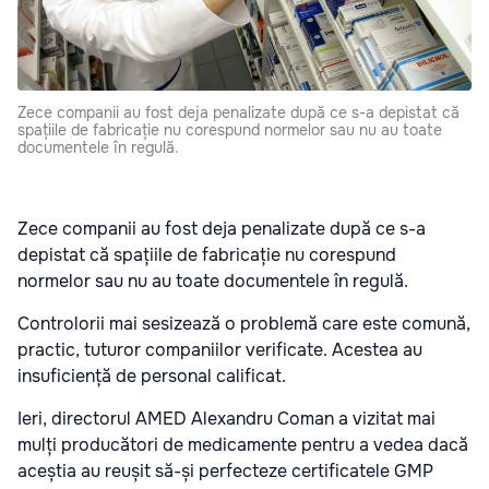
Zece companii au fost deja penalizate după ce s-a depistat că
spațiile de fabricație nu corespund normelor sau nu au toate
documentele în regulă.
Zece companii au fost deja penalizate după ce s-a
depistat că spațiile de fabricație nu corespund
normelor sau nu au toate documentele în regulă.
Controlorii mai sesizează o problemă care este comună,
practic, tuturor companiilor verificate. Acestea au
insuficiență de personal calificat.
Ieri, directorul AMED Alexandru Coman a vizitat mai
mulți producători de medicamente pentru a vedea dacă
aceștia au reușit să-și perfecteze certificatele GMP