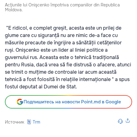
Acţiunile lui Onişcenko împotriva companiilor din Republica
Moldova.
”E ridicol, e complet greșit, acesta este un prilej de
glume care cu siguranță nu are nimic de-a face cu
măsurile precaute de îngrijire a sănătății cetățenilor
ruși. Onișcenko este un lider al liniei politice a
guvernului rus. Aceasta este o tehnică tradițională
pentru Rusia, dacă vrea să fie distrusă o afacere, atunci
se trimit o mulțime de controale iar acum această
tehnică a fost folosită în relațiile internaționale " a spus
fostul deputat al Dumei de Stat.
Подпишитесь на новости Point.md в Google
Источник
Trm