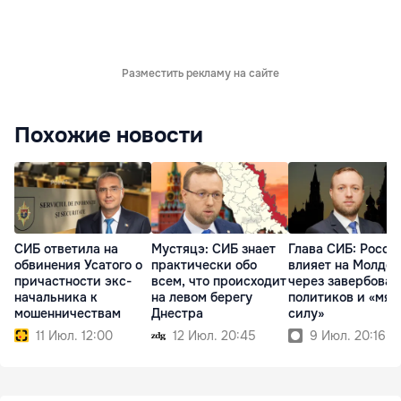
Разместить рекламу на сайте
Похожие новости
СИБ ответила на
Мустяцэ: СИБ знает
Глава СИБ: Росси
обвинения Усатого о
практически обо
влияет на Молдов
причастности экс-
всем, что происходит
через завербован
начальника к
на левом берегу
политиков и «мяг
мошенничествам
Днестра
силу»
11 Июл. 12:00
12 Июл. 20:45
9 Июл. 20:16