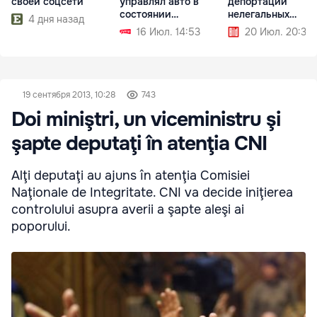
своей соцсети
управлял авто в
депортации
состоянии
нелегальных
4 дня назад
алкогольного
мигрантов
16 Июл. 14:53
20 Июл. 20:32
опьянения
19 сентября 2013, 10:28
743
Doi miniştri, un viceministru şi
şapte deputaţi în atenţia CNI
Alţi deputaţi au ajuns în atenţia Comisiei
Naţionale de Integritate. CNI va decide iniţierea
controlului asupra averii a şapte aleşi ai
poporului.