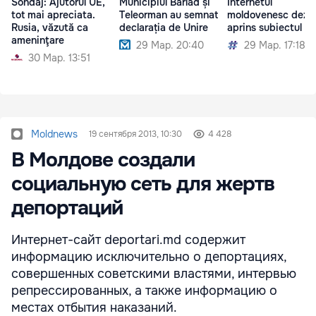
Sondaj: Ajutorul UE,
Municipiul Bârlad și
Internetul
tot mai apreciata.
Teleorman au semnat
moldovenesc dezb
Rusia, văzută ca
declarația de Unire
aprins subiectul Un
ameninţare
29 Мар. 20:40
29 Мар. 17:18
30 Мар. 13:51
Moldnews
19 сентября 2013, 10:30
4 428
В Молдове создали
социальную сеть для жертв
депортаций
Интернет-сайт deportari.md содержит
информацию исключительно о депортациях,
совершенных советскими властями, интервью
репрессированных, а также информацию о
местах отбытия наказаний.