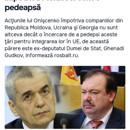
pedeapsă
Acţiunile lui Onişcenko împotriva companiilor din
Republica Moldova, Ucraina şi Georgia nu sunt
altceva decât o încercare de a pedepsi aceste
ţări pentru integrarea lor în UE, de această
părere este ex-deputatul Dumei de Stat, Ghenadi
Gudkov, informează rosbalt.ru.