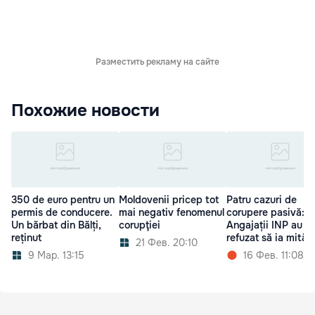
Разместить рекламу на сайте
Похожие новости
350 de euro pentru un
Moldovenii pricep tot
Patru cazuri de
permis de conducere.
mai negativ fenomenul
corupere pasivă:
Un bărbat din Bălți,
corupţiei
Angajații INP au
reținut
refuzat să ia mită
21 Фев. 20:10
9 Мар. 13:15
16 Фев. 11:08