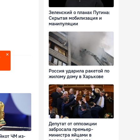
Зеленский о планах Путина:
Скрытая мобилизация и
манипуляции
?
Россия ударила ракетой по
жилому дому в Харькове
Депутат от оппозиции
забросала премьер-
министра яйцами в
йкот ЧМ из-