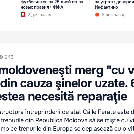
футболистов за 25 дней из-за
за утраты доверия
новых правил ФИФА
Инфантино
2 дня назад
3 дня назад
945
 moldoveneşti merg "cu v
 din cauza şinelor uzate.
estea necesită reparaţie
structura întreprinderii de stat Căile Ferate este 
 trenurile din Republica Moldova să se mişte cu v
n timp ce trenurile din Europa se deplasează cu o v