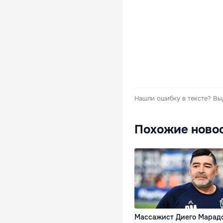
Нашли ошибку в тексте?
Вы
Похожие ново
Массажист Диего Марад