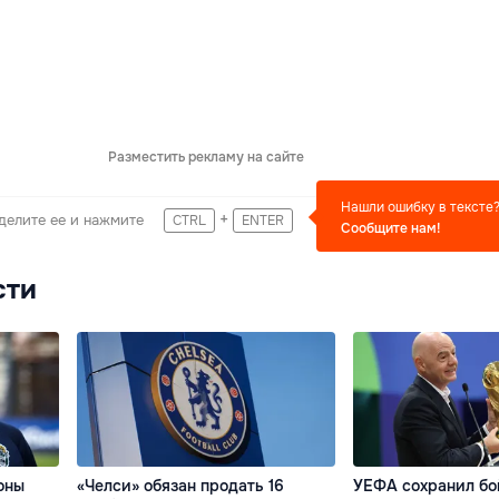
Разместить рекламу на сайте
Нашли ошибку в тексте
+
делите ее и нажмите
CTRL
ENTER
Сообщите нам!
сти
оны
«Челси» обязан продать 16
УЕФА сохранил бо