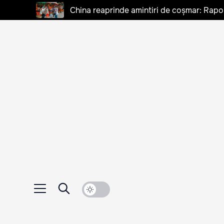
China reaprinde amintiri de coșmar: Rapo