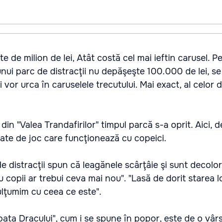
 de milion de lei, Atât costă cel mai ieftin carusel. P
 unui parc de distracţii nu depăşeşte 100.000 de lei, s
ii vor urca în caruselele trecutului. Mai exact, al celor
i din "Valea Trandafirilor" timpul parcă s-a oprit. Aici, 
rate de joc care funcţionează cu copeici.
 de distracţii spun că leagănele scârţâie şi sunt decolo
u copii ar trebui ceva mai nou". "Lasă de dorit starea l
ulţumim cu ceea ce este".
ata Dracului", cum i se spune în popor, este de o vâr