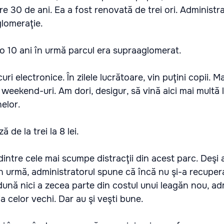
Are 30 de ani. Ea a fost renovată de trei ori. Administr
glomeraţie.
o 10 ani în urmă parcul era supraaglomerat.
ri electronice. În zilele lucrătoare, vin puţini copii. Ma
n weekend-uri. Am dori, desigur, să vină aici mai multă
nelor.
ă de la trei la 8 lei.
intre cele mai scumpe distracţii din acest parc. Deşi 
n urmă, administratorul spune că încă nu şi-a recuperat
ună nici a zecea parte din costul unui leagăn nou, ad
a celor vechi. Dar au şi veşti bune.