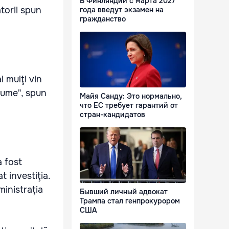
В Финляндии с марта 2027
atorii spun
года введут экзамен на
гражданство
i mulţi vin
 lume", spun
Майя Санду: Это нормально,
что ЕС требует гарантий от
стран-кандидатов
a fost
 investiţia.
ministraţia
Бывший личный адвокат
Трампа стал генпрокурором
США