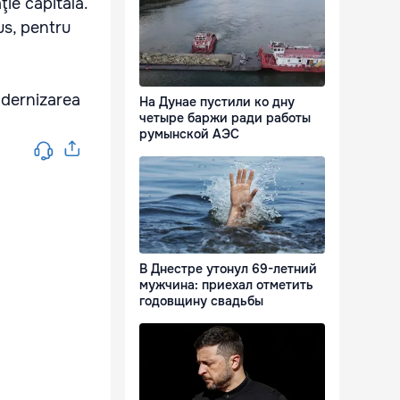
ie capitală.
pus, pentru
odernizarea
На Дунае пустили ко дну
четыре баржи ради работы
румынской АЭС
В Днестре утонул 69-летний
мужчина: приехал отметить
годовщину свадьбы