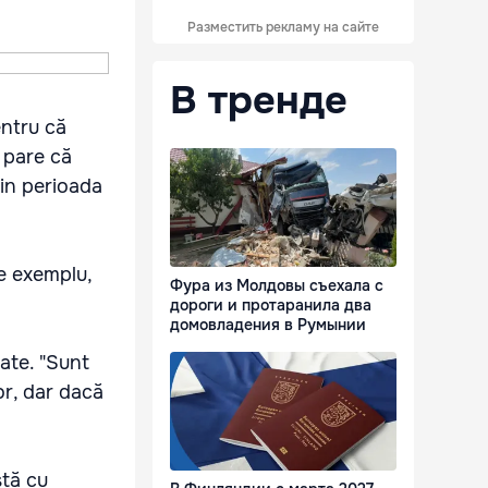
Разместить рекламу на сайте
В тренде
entru că
e pare că
 din perioada
de exemplu,
Фура из Молдовы съехала с
дороги и протаранила два
домовладения в Румынии
rate. "Sunt
or, dar dacă
stă cu