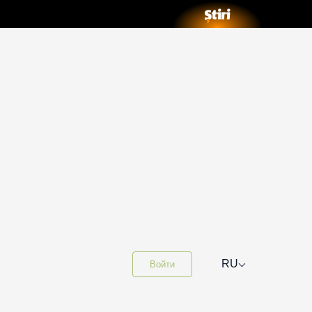
⌵
RU
Войти