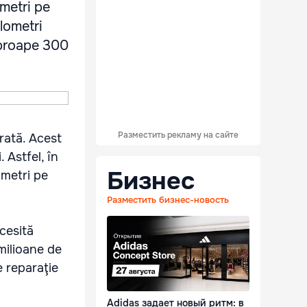
ometri pe
ilometri
aproape 300
Разместить рекламу на сайте
orată. Acest
 Astfel, în
Бизнес
ometri pe
Разместить бизнес-новость
ecesită
milioane de
e reparaţie
Adidas задает новый ритм: в