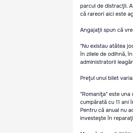
parcul de distracţii. 
că rareori aici este a
Angajaţii spun că vre
"Nu existau atâtea jocu
în zilele de odihnă, î
administratorii leagă
Preţul unui bilet variaz
"Romaniţa" este una d
cumpărată cu 11 ani î
Pentru că anual nu ad
investeşte în reparaţi