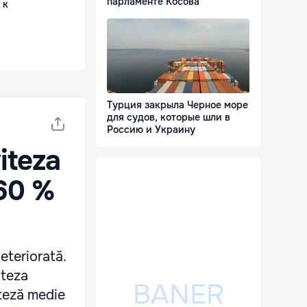
парламенте Косова
 к
Турция закрыла Черное море
для судов, которые шли в
Россию и Украину
iteza
 60 %
deteriorată.
iteza
iteză medie