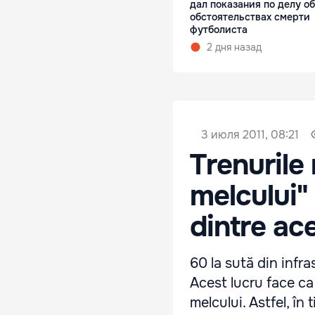
дал показания по делу об
обстоятельствах смерти
футболиста
2 дня назад
3 июля 2011, 08:21
Trenurile
melcului"
dintre ac
60 la sută din infra
Acest lucru face ca
melcului. Astfel, î