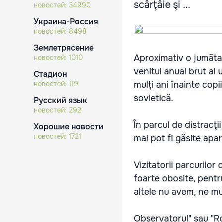
scârţâie şi ...
новостей:
34990
Украина-Россия
новостей:
8498
Землетрясение
Aproximativ o jumătate
новостей:
1010
venitul anual brut al
Стадион
новостей:
119
mulţi ani înainte copi
sovietică.
Русский язык
новостей:
292
În parcul de distracţi
Хорошие новости
новостей:
1721
mai pot fi găsite apa
Vizitatorii parcurilor
foarte obosite, pentr
altele nu avem, ne m
Observatorul" sau "Ro