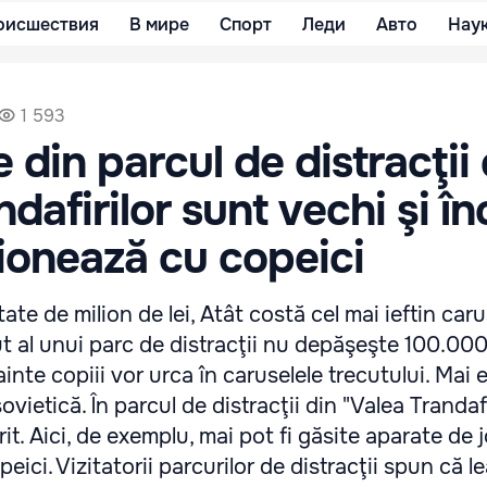
оисшествия
В мире
Спорт
Леди
Авто
Нау
1 593
 din parcul de distracţii 
dafirilor sunt vechi şi în
ionează cu copeici
te de milion de lei, Atât costă cel mai ieftin caru
t al unui parc de distracţii nu depăşeşte 100.000 
ainte copiii vor urca în caruselele trecutului. Mai e
ovietică. În parcul de distracţii din "Valea Trandafi
it. Aici, de exemplu, mai pot fi găsite aparate de 
ici. Vizitatorii parcurilor de distracţii spun că l