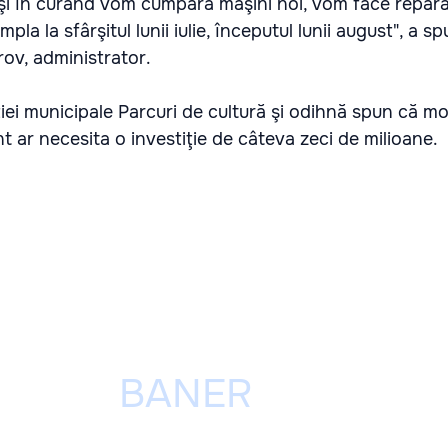
i şi în curând vom cumpăra maşini noi, vom face reparaţ
la la sfârşitul lunii iulie, începutul lunii august", a s
rov, administrator.
iei municipale Parcuri de cultură şi odihnă spun că m
 ar necesita o investiţie de câteva zeci de milioane.