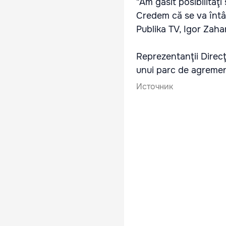
"Am găsit posibilităţ
Credem că se va întâmp
Publika TV, Igor Zaha
Reprezentanţii Direcţ
unui parc de agrement
Источник