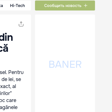
ка
Hi-Tech
Сообщить новость
din
că
sel. Pentru
de lei, se
xact, al
rilor"
joc care
eagănele