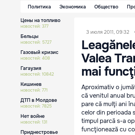
Политика
Экономика
Общество
Пр
Цены на топливо
новостей:
377
3 июля 2011, 09:32
Бельцы
Leagănele
новостей:
5727
Газовый кризис
Valea Tran
новостей:
408
mai funcţ
Гагаузия
новостей:
10842
Кишинев
Aproximativ o jumăta
новостей:
771
că venitul anual bru
ДТП в Молдове
pare că mulţi ani în
новостей:
7825
celor din perioada s
Нет войне
timpul parcă s-a opr
новостей:
131
funcţionează cu cope
Приднестровье