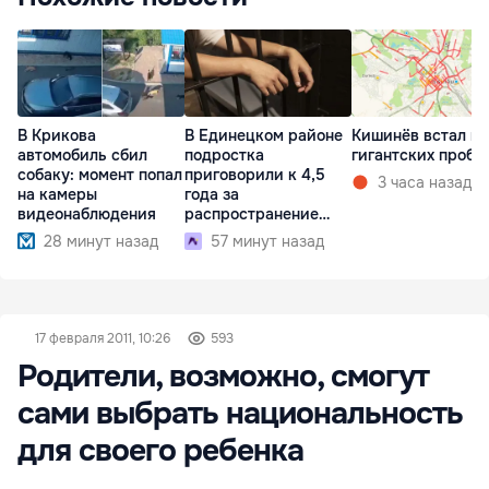
В Крикова
В Единецком районе
Кишинёв встал в
автомобиль сбил
подростка
гигантских пробк
собаку: момент попал
приговорили к 4,5
3 часа назад
на камеры
года за
видеонаблюдения
распространение
наркотиков
28 минут назад
57 минут назад
17 февраля 2011, 10:26
593
Родители, возможно, смогут
сами выбрать национальность
для своего ребенка