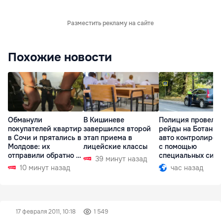
Разместить рекламу на сайте
Похожие новости
Обманули
В Кишиневе
Полиция провела
покупателей квартир
завершился второй
рейды на Ботаник
в Сочи и прятались в
этап приема в
авто контролиро
Молдове: их
лицейские классы
с помощью
отправили обратно в
специальных сис
39 минут назад
РФ
10 минут назад
час назад
17 февраля 2011, 10:18
1 549