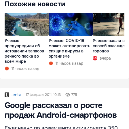
Похожие новости
Ученые
Ученые: COVID-19
Ученые нашли но
предупредили об
может активировать
способ охлажден
истощении запасов
спящие вирусы в
городов
речного песка во
организме
вчера
всем мире
11 часов назад
11 часов назад
Lenta
17 февраля 2011, 10:13
775
Google рассказал о росте
продаж Android-смартфонов
Ежедневно по всему миру активируется 350