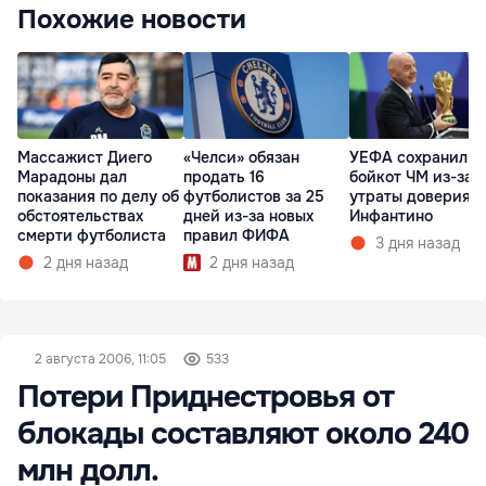
Похожие новости
Массажист Диего
«Челси» обязан
УЕФА сохранил
Марадоны дал
продать 16
бойкот ЧМ из-за
показания по делу об
футболистов за 25
утраты доверия к
обстоятельствах
дней из-за новых
Инфантино
смерти футболиста
правил ФИФА
3 дня назад
2 дня назад
2 дня назад
2 августа 2006, 11:05
533
Потери Приднестровья от
блокады составляют около 240
млн долл.