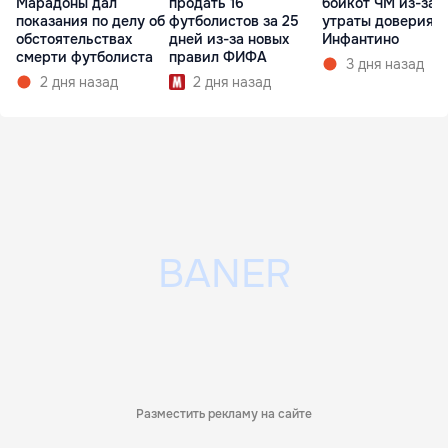
Марадоны дал
продать 16
бойкот ЧМ из-за
показания по делу об
футболистов за 25
утраты доверия к
обстоятельствах
дней из-за новых
Инфантино
смерти футболиста
правил ФИФА
3 дня назад
2 дня назад
2 дня назад
Разместить рекламу на сайте