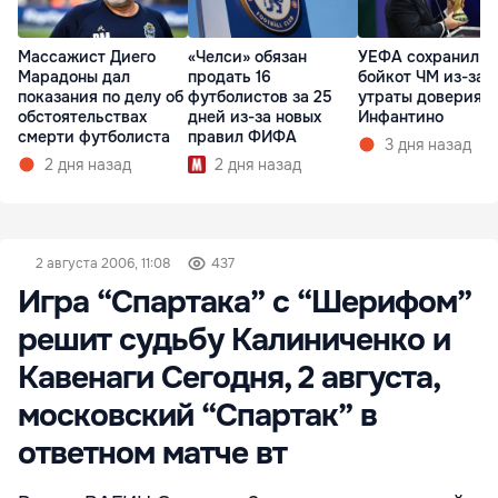
Массажист Диего
«Челси» обязан
УЕФА сохранил
Марадоны дал
продать 16
бойкот ЧМ из-за
показания по делу об
футболистов за 25
утраты доверия к
обстоятельствах
дней из-за новых
Инфантино
смерти футболиста
правил ФИФА
3 дня назад
2 дня назад
2 дня назад
2 августа 2006, 11:08
437
Игра “Спартака” с “Шерифом”
решит судьбу Калиниченко и
Кавенаги Сегодня, 2 августа,
московский “Спартак” в
ответном матче вт