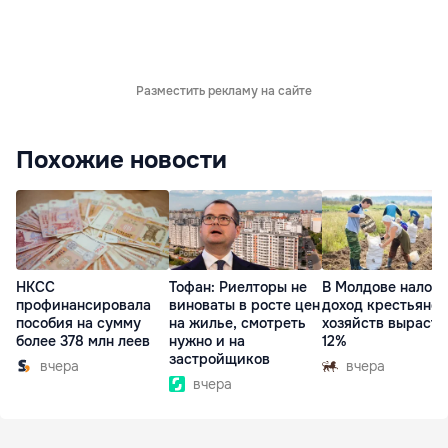
Разместить рекламу на сайте
Похожие новости
НКСС
Тофан: Риелторы не
В Молдове налог 
профинансировала
виноваты в росте цен
доход крестьянск
пособия на сумму
на жилье, смотреть
хозяйств вырасте
более 378 млн леев
нужно и на
12%
застройщиков
вчера
вчера
вчера