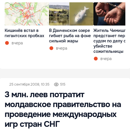
Кишинёв встал в
В Данченском озере
Житель Чимишли
гигантских пробках
гибнет рыба на фоне
предстанет перед
сильной жары
судом по делу об
вчера
убийстве
вчера
сожительницы
вчера
25 сентября 2008, 10:35
515
3 млн. леев потратит
молдавское правительство на
проведение международных
игр стран СНГ