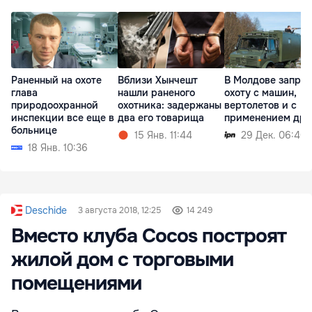
Раненный на охоте
Вблизи Хынчешт
В Молдове запрет
глава
нашли раненого
охоту с машин,
природоохранной
охотника: задержаны
вертолетов и с
инспекции все еще в
два его товарища
применением дро
больнице
15 Янв. 11:44
29 Дек. 06:40
18 Янв. 10:36
Deschide
3 августа 2018, 12:25
14 249
Вместо клуба Cocos построят
жилой дом с торговыми
помещениями