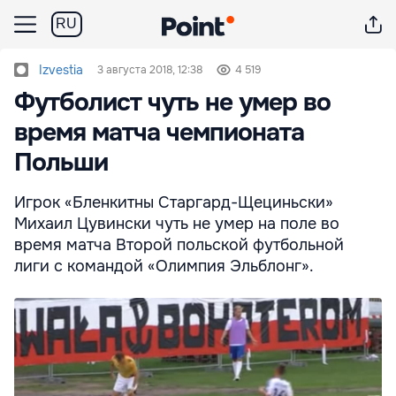
RU
Izvestia
3 августа 2018, 12:38
4 519
Футболист чуть не умер во
время матча чемпионата
Польши
Игрок «Бленкитны Старгард-Щециньски»
Михаил Цувински чуть не умер на поле во
время матча Второй польской футбольной
лиги с командой «Олимпия Эльблонг».