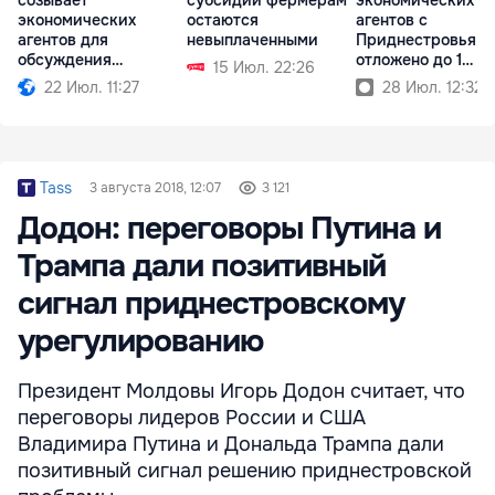
экономических
остаются
агентов с
агентов для
невыплаченными
Приднестровья
обсуждения
отложено до 1
15 Июл. 22:26
необходимых мер
сентября
22 Июл. 11:27
28 Июл. 12:32
Tass
3 августа 2018, 12:07
3 121
Додон: переговоры Путина и
Трампа дали позитивный
сигнал приднестровскому
урегулированию
Президент Молдовы Игорь Додон считает, что
переговоры лидеров России и США
Владимира Путина и Дональда Трампа дали
позитивный сигнал решению приднестровской