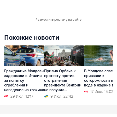
Разместить рекламу на сайте
Похожие новости
Гражданина Молдовы
Призыв Орбана к
В Молдове спаса
задержали в Италии
протесту против
призвали к
за попытку
отстранения
осторожности на
ограбления и
президента Венгрии
воде в жаркие дн
нападение на хозяина
не получил
17 Июл. 15:02
поддержки
29 Июл. 12:17
9 Июл. 22:42