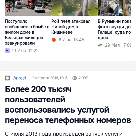
Поступило
Рой пчёл атаковал
В Румынии показ
сообщение о бомбе в
жилой дом в
фото внутри дома
жилом доме в
Кишинёве
Галаце, куда попа
Бельцах: жильцов
дрон
6 Июн. 13:45
эвакуировали
29 Мая. 17:08
21 Июн. 12:22
Anrceti
3 августа 2018, 12:16
2 997
Более 200 тысяч
пользователей
воспользовались услугой
переноса телефонных номеров
С июля 2013 года произведен запуск услуги