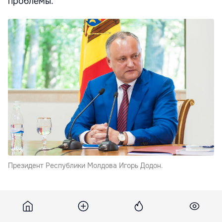
проблемы.
Президент Республики Молдова Игорь Додон.
С таким заявлением Додон выступил в четверг
вечером в интервью молдавскому телеканалу
Accent
, передает
tass.ru
.