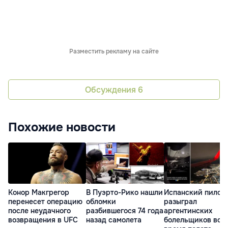
Разместить рекламу на сайте
Обсуждения
6
Похожие новости
В Пуэрто-Рико нашли
Испанский пилот
Конор Макгрегор
обломки
разыграл
перенесет операцию
разбившегося 74 года
аргентинских
после неудачного
назад самолета
болельщиков во
возвращения в UFC