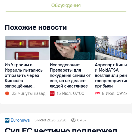
Обсуждения
Похожие новости
Из Украины в
Исследование:
Аэропорт Кишинё
Израиль пытались
Препараты для
и MoldATSA
отправить через
похудения снижают
возглавили рейти
Кишинёв
вес, но не делают
госпредприятий 
запрещённые
людей счастливее
прибыли
препараты
23 минуты назад
15 Июл. 07:00
8 Июл. 09:44
Euronews
3 июня 2026, 22:26
6 437
Суд ЕС частично поддержал