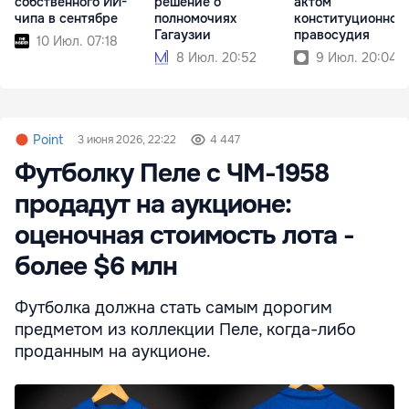
собственного ИИ-
решение о
актом
чипа в сентябре
полномочиях
конституционног
Гагаузии
правосудия
10 Июл. 07:18
8 Июл. 20:52
9 Июл. 20:04
Point
3 июня 2026, 22:22
4 447
Футболку Пеле с ЧМ-1958
продадут на аукционе:
оценочная стоимость лота -
более $6 млн
Футболка должна стать самым дорогим
предметом из коллекции Пеле, когда-либо
проданным на аукционе.