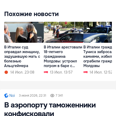
Похожие новости
В Италии суд
В Италии арестовали
В Италии гражда
оправдал женщину,
18-летнего
Туниса забросали
задушившую мать с
гражданина
камнями, избили 
болезнью
Молдовы: устроил
ограбили гражда
Альцгеймера
погром в баре с
Молдовы
мачете
14 Июл. 23:08
13 Июл. 13:57
14 Июл. 12:52
Noi
3 июня 2026, 22:31
7 341
В аэропорту таможенники
конфисковали