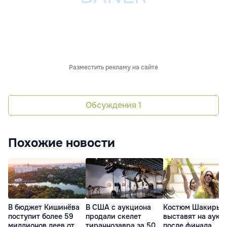
Разместить рекламу на сайте
Обсуждения
1
Похожие новости
В бюджет Кишинёва
В США с аукциона
Костюм Шакиры
поступит более 59
продали скелет
выставят на аукц
миллионов леев от
тираннозавра за 50
после финала