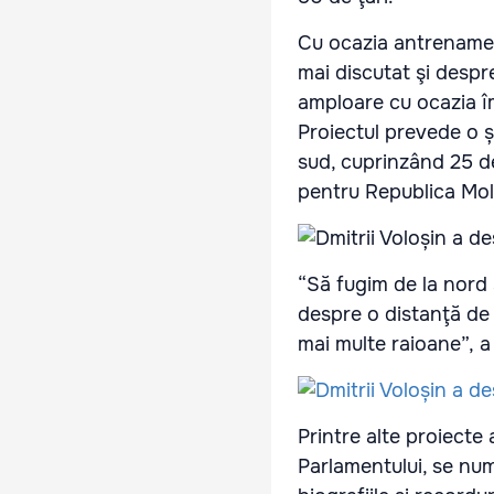
Cu ocazia antrenamen
mai discutat şi despr
amploare cu ocazia îm
Proiectul prevede o șt
sud, cuprinzând 25 de
pentru Republica Mo
“Să fugim de la nord 
despre o distanţă de 
mai multe raioane”, a 
Printre alte proiecte 
Parlamentului, se num