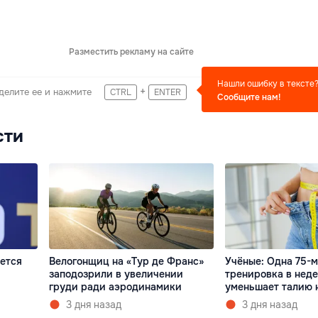
Разместить рекламу на сайте
Нашли ошибку в тексте
+
делите ее и нажмите
CTRL
ENTER
Сообщите нам!
сти
ется
Велогонщиц на «Тур де Франс»
Учёные: Одна 75-
заподозрили в увеличении
тренировка в нед
груди ради аэродинамики
уменьшает талию н
3 дня назад
3 дня назад