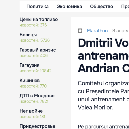
Политика
Экономика
Общество
Пр
Цены на топливо
новостей:
376
8 апрел
Marathon
Бельцы
Dmitrii V
новостей:
5726
Газовый кризис
antrenam
новостей:
406
Andrian 
Гагаузия
новостей:
10842
Кишинев
Comitetul organizat
новостей:
770
cu Președintele Par
ДТП в Молдове
unui antrenament c
новостей:
7821
Valea Morilor.
Нет войне
новостей:
131
Приднестровье
Pe parcursul antrenam