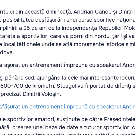
tului din această dimineaţă, Andrian Candu şi Dmitrii
e posibilitatea desfăşurării unei curse sportive naţion
plinirii a 25 de ani de la independenţa Republicii Mol
afetă a sportivilor, care va porni din nordul țării și v
 localități cheie unde se află monumente istorice sim
ldova.
şi până la sud, ajungând la cele mai interesante locuri
600-700 de kilometri. Steagul va fi purtat de diferiţi s
precizat Dimitrii Voloşin.
ale sportivilor amatori, susținute de către Președintel
ără: crearea unei baze de date a tuturor sportivilor,