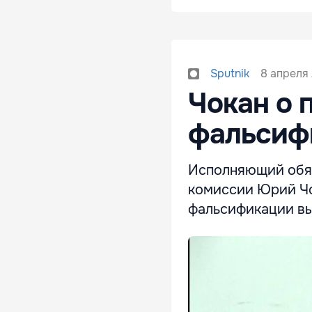
8 апреля 
Sputnik
Чокан о 
фальсиф
Исполняющий обяз
комиссии Юрий Чо
фальсификации вы