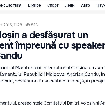
оисшествия
В мире
Спорт
Леди
Авто
Нау
я 2016, 11:28
883
oloșin a desfășurat un
ent împreună cu speaker
Candu
oric al Maratonului Internațional Chișinău a avut 
lamentului Republicii Moldova, Andrian Candu, în
omun, desfășurat în această dimineaţă, în preajm
entului, președintele Comitetului Dmitrii Voloșin și A