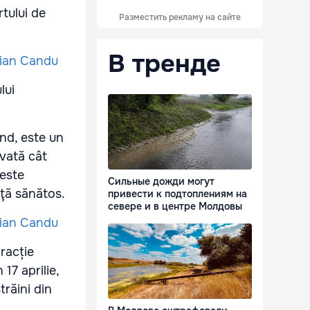
tului de
Разместить рекламу на сайте
В тренде
lui
ând, este un
ovată cât
 este
Сильные дожди могут
aţă sănătos.
привести к подтоплениям на
севере и в центре Молдовы
racție
17 aprilie,
răini din