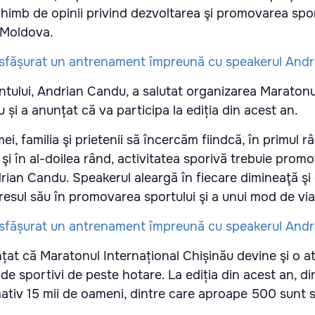
himb de opinii privind dezvoltarea şi promovarea spor
 Moldova.
ntului, Andrian Candu, a salutat organizarea Maratonu
 și a anunțat că va participa la ediția din acest an.
mei, familia şi prietenii să încercăm fiindcă, în primul r
i în al-doilea rând, activitatea sporivă trebuie prom
rian Candu. Speakerul aleargă în fiecare dimineaţă şi
esul său în promovarea sportului şi a unui mod de vi
nțat că Maratonul Internațional Chișinău devine şi o at
 de sportivi de peste hotare. La ediția din acest an, din 
ativ 15 mii de oameni, dintre care aproape 500 sunt st