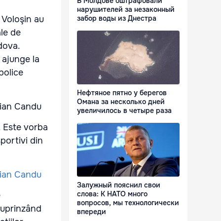
В Молдове оштрафовали
нарушителей за незаконный
 Voloşin au
забор воды из Днестра
ale de
dova.
a ajunge la
bolice
Нефтяное пятно у берегов
Омана за несколько дней
увеличилось в четыре раза
. Este vorba
portivi din
Залужный пояснил свои
слова: К НАТО много
e
вопросов, мы технологически
 cuprinzând
впереди