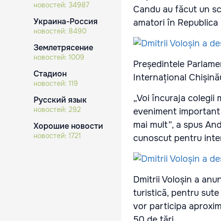
новостей:
34987
Candu au făcut un sc
Украина-Россия
amatori în Republica
новостей:
8490
Землетрясение
новостей:
1009
Președintele Parlame
Стадион
Internațional Chișinău
новостей:
119
„Voi încuraja colegii 
Русский язык
новостей:
292
eveniment important ş
mai mult”, a spus And
Хорошие новости
новостей:
1721
cunoscut pentru inter
Dmitrii Voloșin a anu
turistică, pentru sute
vor participa aproxim
50 de ţări.