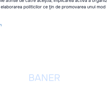
rile atinse de către aceștia, implicarea activă a organiz
n elaborarea politicilor ce ţin de promovarea unui mo
n