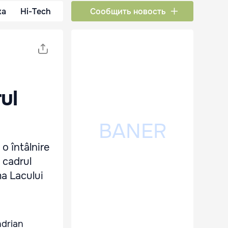
ка
Hi-Tech
Сообщить новость
ul
o întâlnire
 cadrul
a Lacului
ndrian