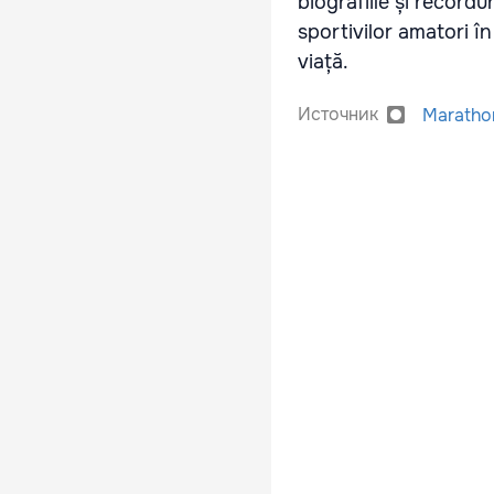
biografiile și recordu
sportivilor amatori î
viață.
Источник
Maratho