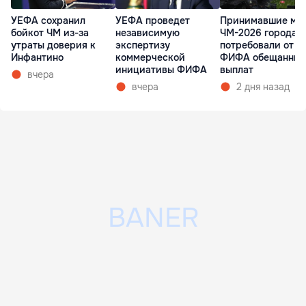
УЕФА сохранил
УЕФА проведет
Принимавшие ма
бойкот ЧМ из-за
независимую
ЧМ-2026 города 
утраты доверия к
экспертизу
потребовали от
Инфантино
коммерческой
ФИФА обещанных
инициативы ФИФА
выплат
вчера
вчера
2 дня назад