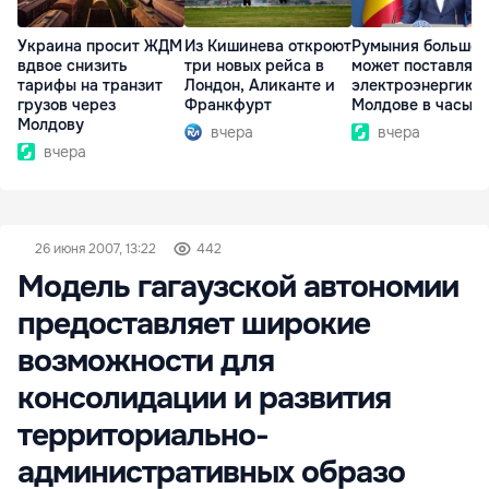
Украина просит ЖДМ
Из Кишинева откроют
Румыния больше 
вдвое снизить
три новых рейса в
может поставлять
тарифы на транзит
Лондон, Аликанте и
электроэнергию
грузов через
Франкфурт
Молдове в часы п
Молдову
вчера
вчера
вчера
26 июня 2007, 13:22
442
Модель гагаузской автономии
предоставляет широкие
возможности для
консолидации и развития
территориально-
административных образо