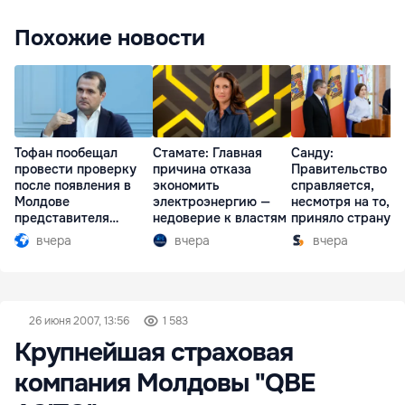
Похожие новости
Тофан пообещал
Стамате: Главная
Санду:
провести проверку
причина отказа
Правительство
после появления в
экономить
справляется,
Молдове
электроэнергию —
несмотря на то, ч
представителя
недоверие к властям
приняло страну в
Южной Осетии
разгар кризиса
вчера
вчера
вчера
26 июня 2007, 13:56
1 583
Крупнейшая страховая
компания Молдовы "QBE