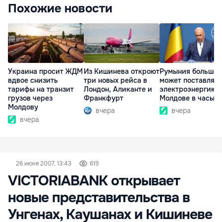
Похожие новости
Украина просит ЖДМ
Из Кишинева откроют
Румыния больше 
вдвое снизить
три новых рейса в
может поставлять
тарифы на транзит
Лондон, Аликанте и
электроэнергию
грузов через
Франкфурт
Молдове в часы п
Молдову
вчера
вчера
вчера
26 июня 2007, 13:43
619
VICTORIABANK открывает
новые представительства в
Унгенах, Каушанах и Кишиневе