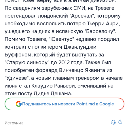
помог "Юве" вернуться в элитный дивизион.
По сведениям зарубежных СМИ, на Трезеге
претендовал лондонский "Арсенал", которому
необходимо восполнить потерю Тьерри Анри,
ушедшего на днях в испанскую "Барселону".
Помимо Трезеге, "Ювентус" недавно продлил
контракт с голкипером Джанлуиджи
Буффоном, который будет выступать за
"Старую синьору" до 2012 года. Также был
приобретен форвард Винченцо Яквинта из
"Удинезе", а новым главным тренером в начале
июня стал Клаудио Раньери, сменивший на
этом посту Дидье Дешама.
Подпишитесь на новости Point.md в Google
Источник