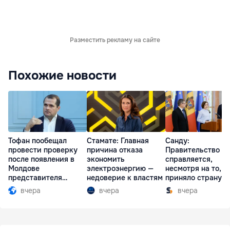
Разместить рекламу на сайте
Похожие новости
Тофан пообещал
Стамате: Главная
Санду:
провести проверку
причина отказа
Правительство
после появления в
экономить
справляется,
Молдове
электроэнергию —
несмотря на то, ч
представителя
недоверие к властям
приняло страну в
Южной Осетии
разгар кризиса
вчера
вчера
вчера