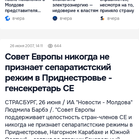
Молдове
электроэнергию —
несмотря на то, ч
представителя
недоверие к властям
приняло страну в
Южной Осетии
разгар кризиса
вчера
вчера
вчера
26 июня 2007, 14:11
644
Совет Европы никогда не
признает сепаратистский
режим в Приднестровье -
генсекретарь СЕ
СТРАСБУРГ, 26 июня / ИА "Новости - Молдова"
Людмила Барбэ /. "Совет Европы
поддерживает целостность стран-членов СЕ и
никогда не признает сепаратистские режимы в
Приднестровье, Нагорном Карабахе и Южной