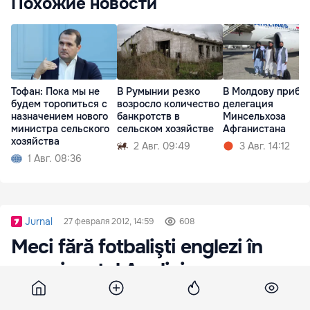
Похожие новости
Тофан: Пока мы не
В Румынии резко
В Молдову прибы
будем торопиться с
возросло количество
делегация
назначением нового
банкротств в
Минсельхоза
министра сельского
сельском хозяйстве
Афганистана
хозяйства
2 Авг. 09:49
3 Авг. 14:12
1 Авг. 08:36
Jurnal
27 февраля 2012, 14:59
608
Meci fără fotbalişti englezi în
campionatul Angliei
Englezii continuă să domine regulamentul