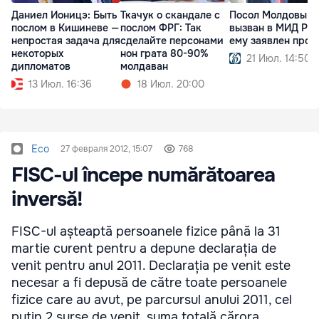
Даниел Ионицэ: Быть
Ткачук о скандале с
Посол Молдовы
послом в Кишиневе —
послом ФРГ: Так
вызван в МИД РФ:
непростая задача для
сделайте персонами
ему заявлен прот
некоторых
нон грата 80-90%
21 Июл. 14:50
дипломатов
молдаван
13 Июл. 16:36
18 Июл. 20:00
Eco
27 февраля 2012, 15:07
768
FISC-ul începe numărătoarea
inversă!
FISC-ul așteaptă persoanele fizice până la 31
martie curent pentru a depune declarația de
venit pentru anul 2011. Declarația pe venit este
necesar a fi depusă de către toate persoanele
fizice care au avut, pe parcursul anului 2011, cel
puțin 2 surse de venit, suma totală cărora