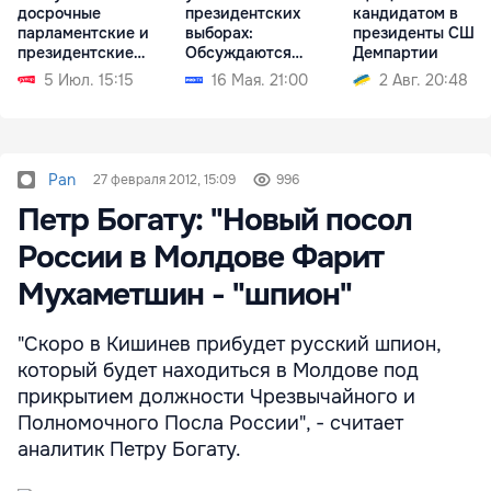
досрочные
президентских
кандидатом в
парламентские и
выборах:
президенты США 
президентские
Обсуждаются
Демпартии
выборы
несколько
5 Июл. 15:15
16 Мая. 21:00
2 Авг. 20:48
кандидатур
Pan
27 февраля 2012, 15:09
996
Петр Богату: "Новый посол
России в Молдове Фарит
Мухаметшин - "шпион"
"Скоро в Кишинев прибудет русский шпион,
который будет находиться в Молдове под
прикрытием должности Чрезвычайного и
Полномочного Посла России", - считает
аналитик Петру Богату.