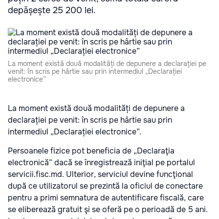
depășește 25 200 lei.
La moment există două modalități de depunere a declarației pe
venit: în scris pe hârtie sau prin intermediul „Declarației
electronice”
La moment există două modalități de depunere a
declarației pe venit: în scris pe hârtie sau prin
intermediul „Declarației electronice”.
Persoanele fizice pot beneficia de „Declaraţia
electronică” dacă se înregistrează iniţial pe portalul
servicii.fisc.md. Ulterior, serviciul devine funcţional
după ce utilizatorul se prezintă la oficiul de conectare
pentru a primi semnatura de autentificare fiscală, care
se eliberează gratuit şi se oferă pe o perioadă de 5 ani.