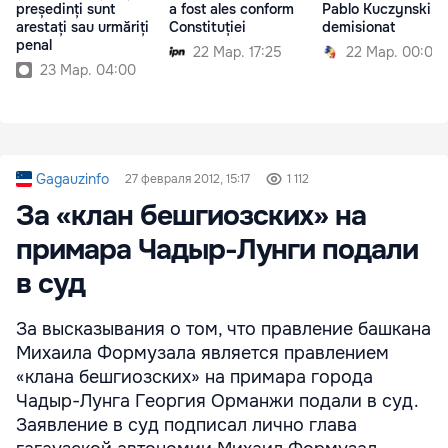
președinți sunt
a fost ales conform
Pablo Kuczynski a
arestați sau urmăriți
Constituției
demisionat
penal
22 Мар. 17:25
22 Мар. 00:00
23 Мар. 04:00
Gagauzinfo
27 февраля 2012, 15:17
1 112
За «клан бешгиозских» на
примара Чадыр-Лунги подали
в суд
За высказывания о том, что правление башкана
Михаила Формузала является правлением
«клана бешгиозских» на примара города
Чадыр-Лунга Георгия Орманжи подали в суд.
Заявление в суд подписал лично глава