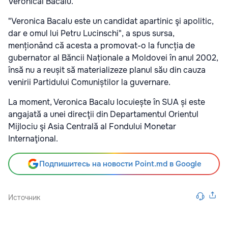
Veronicăi Bacalu.
"Veronica Bacalu este un candidat apartinic şi apolitic,
dar e omul lui Petru Lucinschi", a spus sursa,
menționând că acesta a promovat-o la funcția de
gubernator al Băncii Naționale a Moldovei în anul 2002,
însă nu a reușit să materializeze planul său din cauza
venirii Partidului Comuniștilor la guvernare.
La moment, Veronica Bacalu locuiește în SUA și este
angajată a unei direcţii din Departamentul Orientul
Mijlociu şi Asia Centrală al Fondului Monetar
Internaţional.
Подпишитесь на новости Point.md в Google
Источник