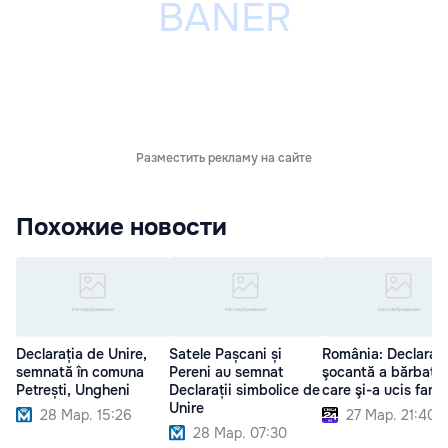
Разместить рекламу на сайте
Похожие новости
Declarația de Unire,
Satele Pașcani și
România: Declaraţi
semnată în comuna
Pereni au semnat
şocantă a bărbatul
Petrești, Ungheni
Declarații simbolice de
care şi-a ucis famil
Unire
28 Мар. 15:26
27 Мар. 21:40
28 Мар. 07:30