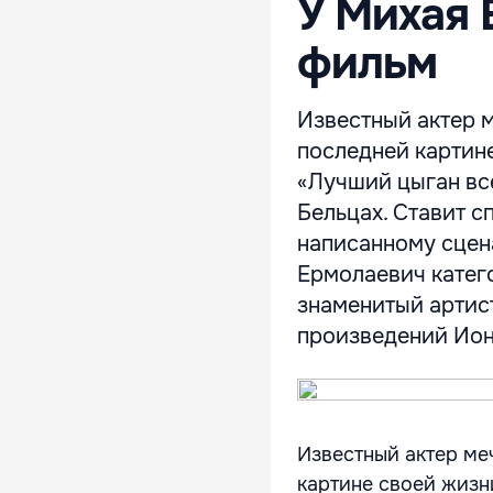
У Михая 
фильм
Известный актер м
последней картин
«Лучший цыган вс
Бельцах. Ставит с
написанному сцен
Ермолаевич катег
знаменитый артис
произведений Иона
Известный актер ме
картине своей жизн