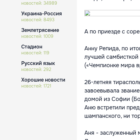
новостей:
34989
Украина-Россия
новостей:
8493
Землетрясение
А по приезде с сор
новостей:
1009
Стадион
Анну Репида, по ит
новостей:
119
лучшей самбисткой 
Русский язык
(«Чемпионке мира вр
новостей:
292
Хорошие новости
26-летняя тираспол
новостей:
1721
завоевывала звание
домой из Софии (Бол
Аню встретили пред
шампанского, ни тор
Аня - заслуженный м