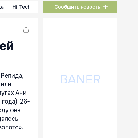
ка
Hi-Tech
Сообщить новость
ей
 Репида,
вили
лугах Ани
года). 26-
оду она
далось
золото».