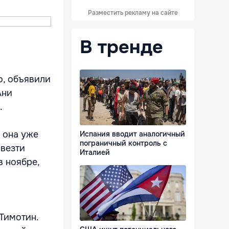
Разместить рекламу на сайте
В тренде
о, объявили
Ани
.
 она уже
Испания вводит аналогичный
пограничный контроль с
ивезти
Италией
в ноябре,
 Тимотин.