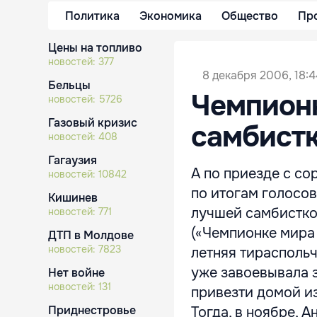
Политика
Экономика
Общество
Пр
Цены на топливо
новостей:
377
8 декабря 2006, 18:4
Бельцы
Чемпион
новостей:
5726
Газовый кризис
самбист
новостей:
408
Гагаузия
А по приезде с со
новостей:
10842
по итогам голосо
Кишинев
лучшей самбисткой
новостей:
771
(«Чемпионке мира 
ДТП в Молдове
новостей:
7823
летняя тираспольч
уже завоевывала з
Нет войне
новостей:
131
привезти домой из
Приднестровье
Тогда, в ноябре, Ан