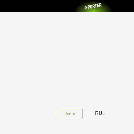
⌵
RU
Войти