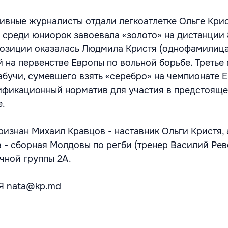
ивные журналисты отдали легкоатлетке Ольге Крис
 среди юниорок завоевала «золото» на дистанции
позиции оказалась Людмила Кристя (однофамилица
 на первенстве Европы по вольной борьбе. Третье 
абучи, сумевшего взять «серебро» на чемпионате 
ификационный норматив для участия в предстоящ
е.
изнан Михаил Кравцов - наставник Ольги Кристя, 
 - сборная Молдовы по регби (тренер Василий Рев
чной группы 2А.
Я nata@kp.md