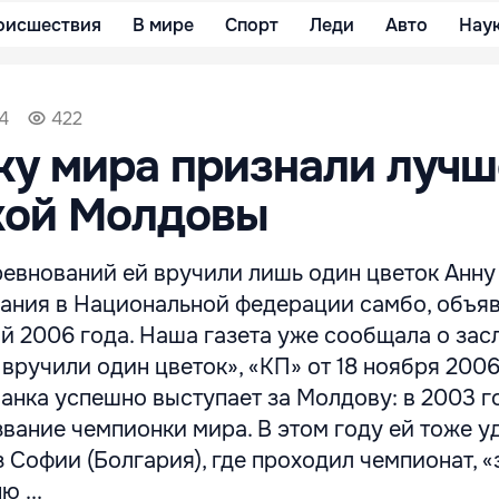
оисшествия
В мире
Спорт
Леди
Авто
Нау
4
422
ку мира признали лучш
кой Молдовы
ревнований ей вручили лишь один цветок Анну
вания в Национальной федерации самбо, объя
 2006 года. Наша газета уже сообщала о зас
вручили один цветок», «КП» от 18 ноября 2006 
анка успешно выступает за Молдову: в 2003 г
вание чемпионки мира. В этом году ей тоже у
 Софии (Болгария), где проходил чемпионат, «
ю ...