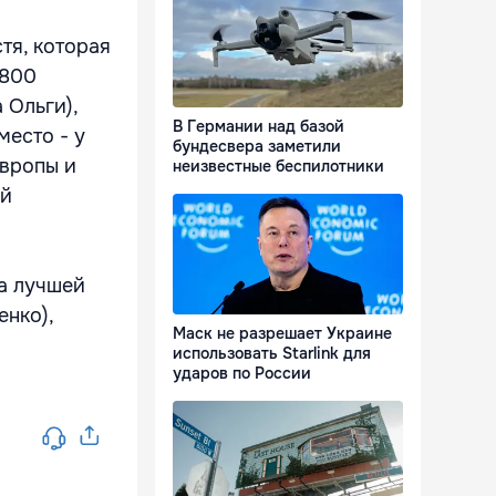
тя, которая
 800
 Ольги),
В Германии над базой
место - у
бундесвера заметили
Европы и
неизвестные беспилотники
ей
а лучшей
енко),
Маск не разрешает Украине
использовать Starlink для
ударов по России