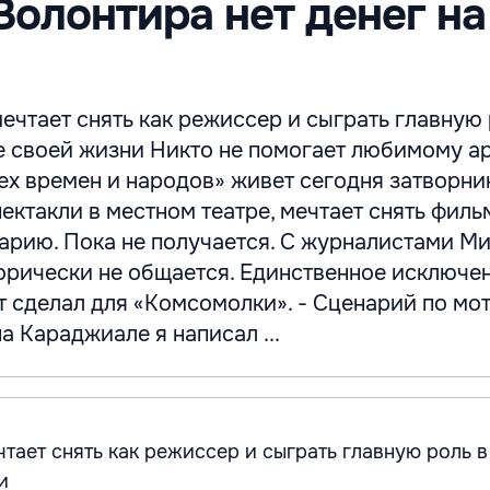
Волонтира нет денег на
ечтает снять как режиссер и сыграть главную 
е своей жизни Никто не помогает любимому ар
ех времен и народов» живет сегодня затворни
пектакли в местном театре, мечтает снять филь
арию. Пока не получается. С журналистами М
орически не общается. Единственное исключе
т сделал для «Комсомолки». - Сценарий по мо
 Караджиале я написал ...
чтает снять как режиссер и сыграть главную роль 
и