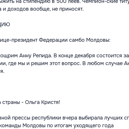
ыжить на стипендию в 500 леев. Чемпион-ские тит
а и доходов вообще, не приносят.
ЦИЮ
вице-президент Федерации самбо Молдовы:
оощрим Анну Репида. В конце декабря состоится з
и, где мы и решим этот вопрос. В любом случае А
я.
 страны - Ольга Кристя!
ной прессы республики вчера выбирала лучших с
 команды Молдовы по итогам уходящего года