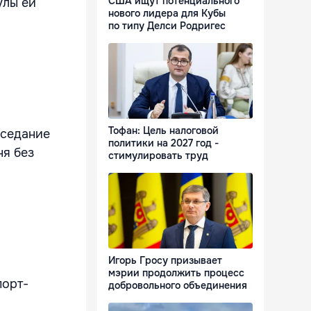
США ищут потенциального
улы ей
нового лидера для Кубы
по типу Делси Родригес
Тофан: Цель налоговой
аседание
политики на 2027 год -
ня без
стимулировать труд
Игорь Гросу призывает
мэрии продолжить процесс
порт-
добровольного объединения