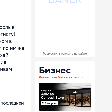
роль в
тисту!
ком в
м по им же
Разместить рекламу на сайте
ихай
ние
Бизнес
тивам
Разместить бизнес-новость
в последней