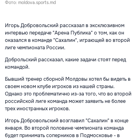
Фото: moldova.sports.md
Игорь Добровольский рассказал в эксклюзивном
интервью передаче "Арена Публика" о том, как он
оказался в команде "Сахалин", играющей во второй
лиге чемпионата России.
Доброльский рассказал, какие задачи стоят перед
командой.
Бывший тренер сборной Молдовы хотел бы видеть в
своем новом клубе игроков из нашей страны.
Однако это проблематично из-за того, что во второй
российской лиге команда может заявить не более
трех иностранных игроков.
Игорь Добровольский возглавил "Сахалин" в конце
января. Во второй половине чемпионата команда
будет принимать соперников в Подмосковье - в