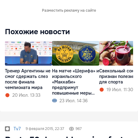
Разместить рекламу на сайте
Похожие новости
Тренер Аргентины не
На матче «Шерифа» и
Свекольный сок
смог сдержать слез
израильского
признан полезны
после финала
«Маккаби»
для спорта
чемпионата мира
предпримут
19 Июл. 11:30
повышенные меры
20 Июл. 13:33
безопасности
23 Июл. 14:36
Tv7
9 февраля 2015, 22:37
967