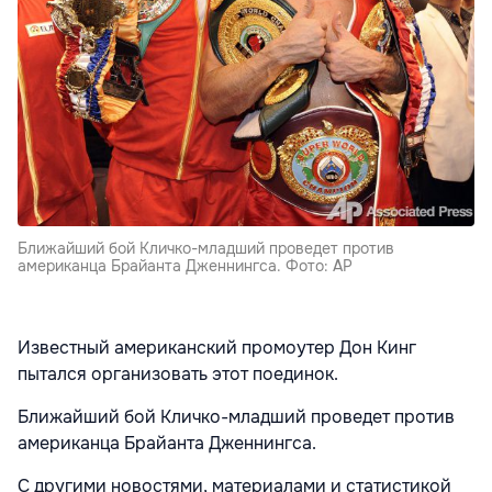
Ближайший бой Кличко-младший проведет против
американца Брайанта Дженнингса. Фото: AP
Известный американский промоутер Дон Кинг
пытался организовать этот поединок.
Ближайший бой Кличко-младший проведет против
американца Брайанта Дженнингса.
С другими новостями, материалами и статистикой