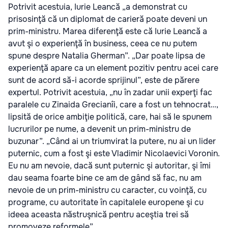
Potrivit acestuia, Iurie Leancă „a demonstrat cu
prisosinţă că un diplomat de carieră poate deveni un
prim-ministru. Marea diferenţă este că Iurie Leancă a
avut şi o experienţă în business, ceea ce nu putem
spune despre Natalia Gherman”.
„Dar poate lipsa de
experienţă apare ca un element pozitiv pentru acei care
sunt de acord să-i acorde sprijinul”, este de părere
expertul. Potrivit acestuia, „nu în zadar unii experţi fac
paralele cu Zinaida Grecianîi, care a fost un tehnocrat…,
lipsită de orice ambiţie politică, care, hai să le spunem
lucrurilor pe nume, a devenit un prim-ministru de
buzunar”. „Când ai un triumvirat la putere, nu ai un lider
puternic, cum a fost şi este Vladimir Nicolaevici Voronin.
Eu nu am nevoie, dacă sunt puternic şi autoritar, şi îmi
dau seama foarte bine ce am de gând să fac, nu am
nevoie de un prim-ministru cu caracter, cu voinţă, cu
programe, cu autoritate în capitalele europene şi cu
ideea aceasta năstruşnică pentru aceştia trei să
promoveze reformele”.