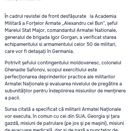
În cadrul revistei de front desfășurate la Academia
Militară a Forțelor Armate „Alexandru cel Bun”, șeful
Marelui Stat Major, comandantul Armatei Nationale,
generalul de brigada Igor Gorgan, a verificat starea
echipamentului si armamentului celor 50 de militari,
care vor fi detașați în Germania.
Potrivit șefului contingentului moldovenesc, colonelul
Ghenadie Safonov, scopul exercitiului este
perfecționarea deprinderilor practice ale militarilor
Armatei Naționale și evaluarea nivelului de pregătire a
subunităților pentru îndeplinirea misiunilor de menținere
a pacii.
Sursa citată a specificat că militarii Armatei Naționale
vor executa, în comun cu cei din SUA, Georgia și țara
gazdă, misiuni de patrulare (pe jos și pe mașini), misiuni
de evacuare medicală, dar și de pază a punctelor de