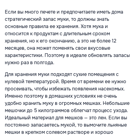
Если вы много печете и предпочитаете иметь дома
стратегический запас муки, то должны знать
основные правила ее хранения. Хотя мука и
относится к продуктам с длительным сроком
хранения, но к его окончанию, а это не более 12
месяцев, она может поменять свои вкусовые
характеристики. Поэтому в идеале обновлять запасы
нужно раз в полгода.
Для хранения муки подходят сухие помещения с
нулевой температурой. Время от времени ее нужно
просеивать, чтобы избежать появления насекомых.
Именно поэтому в домашних условиях не очень
удобно хранить муку в огромных мешках. Небольшие
мешочки до 5 килограммов облегчат процесс ухода.
Идеальный материал для мешков — это лен. Если вы
постоянно запасаетесь мукой, то вымочите льняные
мешки в крепком солевом растворе и хорошо