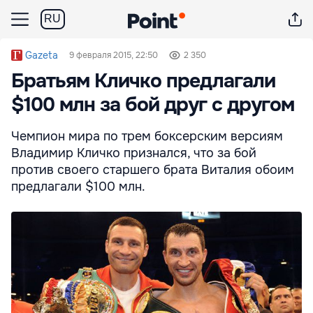
RU
Gazeta
9 февраля 2015, 22:50
2 350
Братьям Кличко предлагали
$100 млн за бой друг с другом
Чемпион мира по трем боксерским версиям
Владимир Кличко признался, что за бой
против своего старшего брата Виталия обоим
предлагали $100 млн.