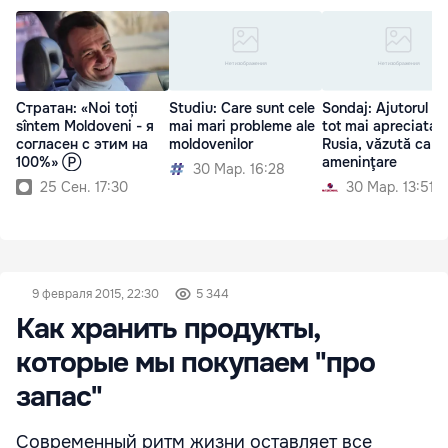
Стратан: «Noi toți
Studiu: Care sunt cele
Sondaj: Ajutorul U
sîntem Moldoveni - я
mai mari probleme ale
tot mai apreciata.
согласен с этим на
moldovenilor
Rusia, văzută ca
100%» Ⓟ
ameninţare
30 Мар. 16:28
25 Сен. 17:30
30 Мар. 13:51
9 февраля 2015, 22:30
5 344
Как хранить продукты,
которые мы покупаем "про
запас"
Современный ритм жизни оставляет все