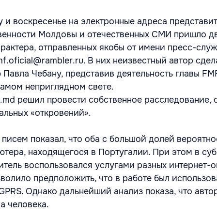
у и воскресенье на электронные адреса представи
венности Молдовы и отечественных СМИ пришло д
рактера, отправленных якобы от имени пресс-служ
f.oficial@rambler.ru. В них неизвестный автор сде
 Павла Чебану, представив деятельность главы FM
 самом неприглядном свете.
s.md решил провести собственное расследование, 
дальных «откровений».
 писем показал, что оба с большой долей вероятно
ютера, находящегося в Португалии. При этом в суб
итель воспользовался услугами разных интернет-
зволило предположить, что в работе был использов
GPRS. Однако дальнейший анализ показа, что авто
а человека.