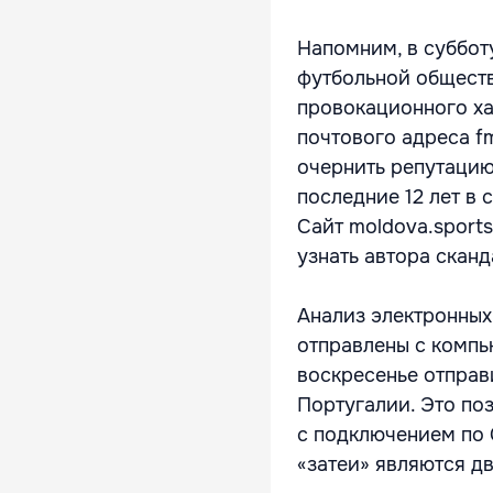
Напомним, в суббот
футбольной общест
провокационного ха
почтового адреса fm
очернить репутацию
последние 12 лет в
Сайт moldova.sport
узнать автора скан
Анализ электронных
отправлены с компь
воскресенье отправ
Португалии. Это по
с подключением по 
«затеи» являются дв