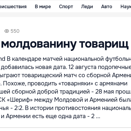
оисшествия
В мире
Спорт
Леди
Авто
Нау
550
 молдованину товарищ
d В календаре матчей национальной футболь
добавилась новая дата. 12 августа подопечны
ыграют товарищеский матч со сборной Армен
. Похоже, проводить «товарняки» с армянами
ашей сборной доброй традицией - 28 мая прош
 СК «Шериф» между Молдовой и Арменией был
ья - 2:2. В истории противостояния национал
 Армении есть еще одна дата - 2 ...