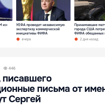
М из-
УЕФА проведет независимую
Принимавшие мат
экспертизу коммерческой
города США потре
инициативы ФИФА
ФИФА обещанных 
вчера
2 дня назад
446
 писавшего
ионные письма от име
ут Сергей