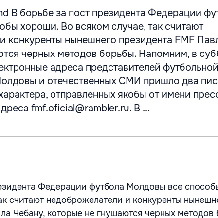
d В борьбе за пост президента Федерации фу
бы хороши. Во всяком случае, так считают
и конкуренты нынешнего президента FMF Павл
ются черных методов борьбы. Напомним, в суб
лектронные адреса представителей футбольно
олдовы и отечественных СМИ пришло два пи
характера, отправленных якобы от имени пре
реса fmf.oficial@rambler.ru. В ...
d
резидента Федерации футбола Молдовы все способ
так считают недоброжелатели и конкуренты нынешн
ла Чебану, которые не гнушаются черных методов 