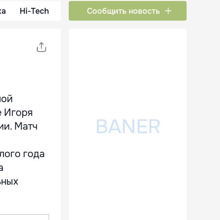
ка
Hi-Tech
Сообщить новость
ной
е Игоря
ии. Матч
лого года
а
ьных