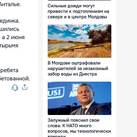
Анталье.
Сильные дожди могут
привести к подтоплениям на
севере и в центре Молдовы
единка.
ршились
 а 2 июня
етырьмя
В Молдове оштрафовали
нарушителей за незаконный
 ребята
забор воды из Днестра
бетованной.
Залужный пояснил свои
слова: К НАТО много
вопросов, мы технологически
впереди