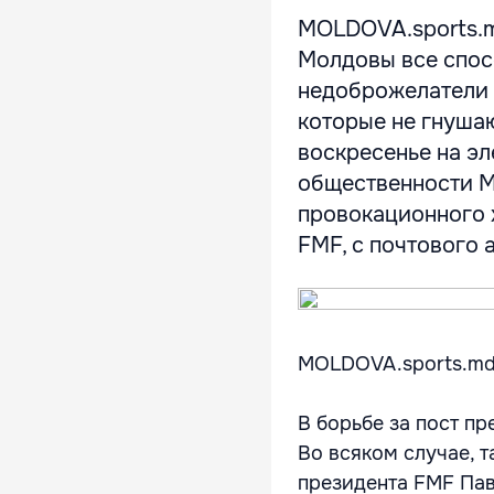
MOLDOVA.sports.m
Молдовы все спосо
недоброжелатели 
которые не гнуша
воскресенье на э
общественности М
провокационного 
FMF, с почтового ад
MOLDOVA.sports.m
В борьбе за пост п
Во всяком случае, 
президента FMF Пав