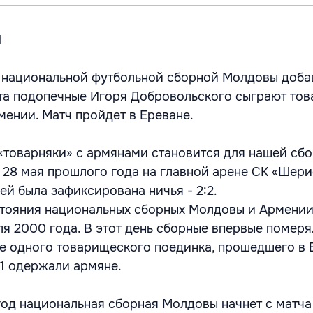
d
й национальной футбольной сборной Молдовы доба
уста подопечные Игоря Добровольского сыграют то
мении. Матч пройдет в Ереване.
«товарняки» с армянами становится для нашей сб
 28 мая прошлого года на главной арене СК «Шер
й была зафиксирована ничья - 2:2.
тояния национальных сборных Молдовы и Армении
ля 2000 года. В этот день сборные впервые помер
е одного товарищеского поединка, прошедшего в 
:1 одержали армяне.
од национальная сборная Молдовы начнет с матча