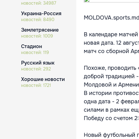
новостей:
34987
Украина-Россия
MOLDOVA.sports.m
новостей:
8490
Землетрясение
В календаре матче
новостей:
1009
новая дата. 12 авг
Стадион
матч со сборной Ар
новостей:
119
Русский язык
Похоже, проводить 
новостей:
292
доброй традицией -
Хорошие новости
Молдовой и Армение
новостей:
1721
В истории противос
одна дата - 2 февра
силами в рамках ещ
Победу со счетом 2
Новый футбольный г