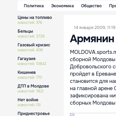
Политика
Экономика
Общество
Пр
Цены на топливо
новостей:
376
14 января 2009, 11:19
Бельцы
Армянин
новостей:
5726
Газовый кризис
новостей:
406
MOLDOVA.sports.m
Гагаузия
сборной Молдовы 
новостей:
10842
Добровольского с
Кишинев
пройдет в Ереване
новостей:
770
становится для н
ДТП в Молдове
на главной арене
новостей:
7821
зафиксирована нич
Нет войне
сборных Молдовы и
новостей:
131
Приднестровье