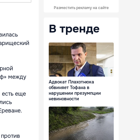
Разместить рекламу на сайте
В тренде
вилась
варищеский
орной
иф» между
Адвокат Плахотнюка
обвиняет Тофана в
 есть еще
нарушении презумпции
невиновности
ялись
Ереване.
 против