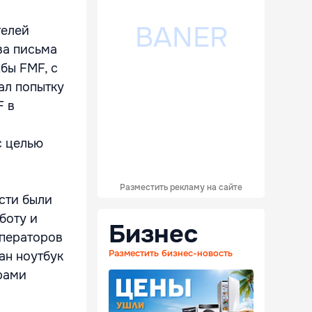
телей
ва письма
бы FMF, с
лал попытку
F в
с целью
Разместить рекламу на сайте
сти были
боту и
Бизнес
операторов
Разместить бизнес-новость
ан ноутбук
рами