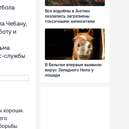
тбола
Все водоёмы в Англии
оказались загрязнены
токсичными химикатами
а Чебану,
боту и
й
сьма
сс-службы
В Бельгии впервые выявили
вирус Западного Нила у
лошади
ы хороши.
его
борьбы.