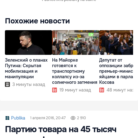
Похожие новости
Зеленский о планах
На Майорке
Депутат от
Путина: Скрытая
готовятся к
оппозиции забро
мобилизация и
транспортному
премьер-министр
манипуляции
коллапсу из-за
яйцами в парлам
солнечного затмения
Косова
3 минуты назад
19 минут назад
48 минут наза
Publika
1 апреля 2016, 20:47
2 910
Партию товара на 45 тысяч