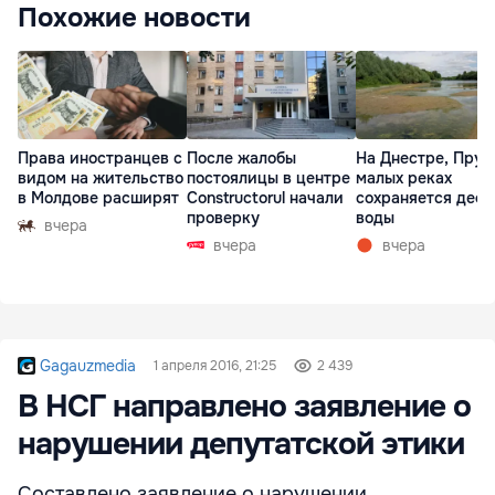
Похожие новости
Права иностранцев с
После жалобы
На Днестре, Прут
видом на жительство
постоялицы в центре
малых реках
в Молдове расширят
Constructorul начали
сохраняется деф
проверку
воды
вчера
вчера
вчера
Gagauzmedia
1 апреля 2016, 21:25
2 439
В НСГ направлено заявление о
нарушении депутатской этики
Составлено заявление о нарушении