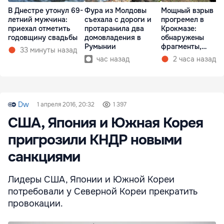
В Днестре утонул 69-
Фура из Молдовы
Мощный взрыв
летний мужчина:
съехала с дороги и
прогремел в
приехал отметить
протаранила два
Крокмазе:
годовщину свадьбы
домовладения в
обнаружены
Румынии
фрагменты,
33 минуты назад
предположительн
час назад
2 часа назад
дрона
Dw
1 апреля 2016, 20:32
1 397
США, Япония и Южная Корея
пригрозили КНДР новыми
санкциями
Лидеры США, Японии и Южной Кореи
потребовали у Северной Кореи прекратить
провокации.