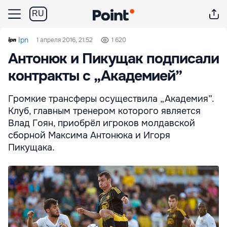
RU
Ipn
1 апреля 2016, 21:52
1 620
Антонюк и Пикущак подписали
контракты с „Академией”
Громкие трансферы осуществила „Академия”.
Клуб, главным тренером которого является
Влад Гоян, приобрёл игроков молдавской
сборной Максима Антонюка и Игоря
Пикущака.