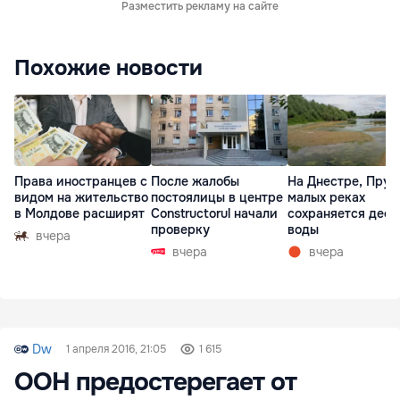
Разместить рекламу на сайте
Похожие новости
Права иностранцев с
После жалобы
На Днестре, Прут
видом на жительство
постоялицы в центре
малых реках
в Молдове расширят
Constructorul начали
сохраняется деф
проверку
воды
вчера
вчера
вчера
Dw
1 апреля 2016, 21:05
1 615
ООН предостерегает от