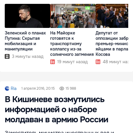
Зеленский о планах
На Майорке
Депутат от
Путина: Скрытая
готовятся к
оппозиции забро
мобилизация и
транспортному
премьер-министр
манипуляции
коллапсу из-за
яйцами в парлам
солнечного затмения
Косова
3 минуты назад
19 минут назад
48 минут наза
Ria
1 апреля 2016, 20:15
15 988
В Кишиневе возмутились
информацией о наборе
молдаван в армию России