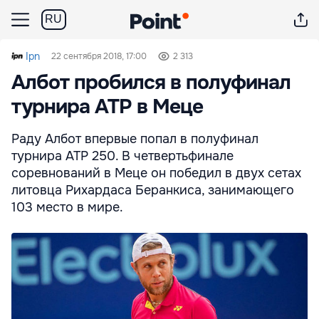
RU
Ipn
22 сентября 2018, 17:00
2 313
Албот пробился в полуфинал
турнира ATP в Меце
Раду Албот впервые попал в полуфинал
турнира ATP 250. В четвертьфинале
соревнований в Меце он победил в двух сетах
литовца Рихардаса Беранкиса, занимающего
103 место в мире.