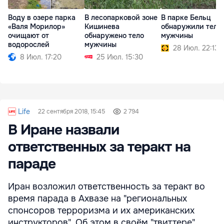
Воду в озере парка
В лесопарковой зоне
В парке Бельц
«Валя Морилор»
Кишинева
обнаружили тело
очищают от
обнаружено тело
мужчины
водорослей
мужчины
28 Июл. 22:13
8 Июл. 17:20
25 Июл. 15:30
Life
22 сентября 2018, 15:45
2 794
В Иране назвали
ответственных за теракт на
параде
Иран возложил ответственность за теракт во
время парада в Ахвазе на "региональных
спонсоров терроризма и их американских
инструкторов". Об этом в своём "твиттере"