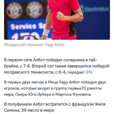
Молдавский теннисист Раду Албот.
В первом сете Албот победил соперника в тай-
брейке, с 7-6. Второй сет также завершился победой
молдавского теннисиста, с 6-4
, передает
IPN
.
В первых двух матчах в Меце Раду Албот победил двух
игроков, которые входят в группу первых70 ракеток
мира, Пьера-Юга Эрбера и Мартона Фучовича.
В полуфинале Албот встретится с французом Жиля
Симона, 39 место в мире.