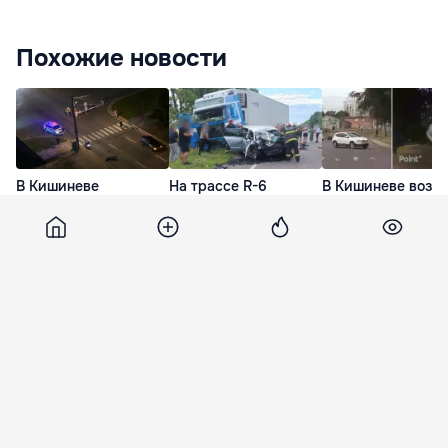
Похожие новости
В Кишиневе
На трассе R-6
В Кишиневе возле
мотоциклист попал в
автомобиль Skoda
консульства
больницу после ДТП
столкнулся с
Румынии автомоб
с Alfa Romeo
грузовиком: погиб
врезался в дерев
40-летний водитель
31 Июл. 12:34
14 Июл. 09:19
11 Июл. 22:24
Publika
22 сентября 2018, 15:15
24 398
ДТП с участием нескольких
автомобилей произошло