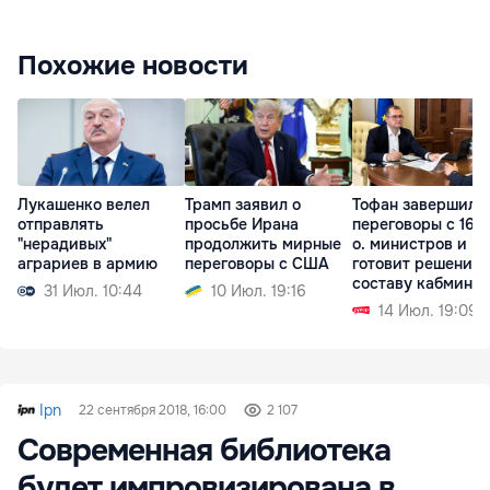
Похожие новости
Лукашенко велел
Трамп заявил о
Тофан завершил
отправлять
просьбе Ирана
переговоры с 16-ю
"нерадивых"
продолжить мирные
о. министров и
аграриев в армию
переговоры с США
готовит решения 
составу кабмина
31 Июл. 10:44
10 Июл. 19:16
14 Июл. 19:09
Ipn
22 сентября 2018, 16:00
2 107
Современная библиотека
будет импровизирована в