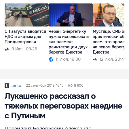
С 1 августа вводятся
Чебан: Энергетику
Мустяцэ: СИБ зна
НДС и акцизы для
нужно использовать
практически обо
Приднестровья
как элемент
всем, что происх
реинтеграции двух
на левом берегу
8 Июл. 08:26
берегов Днестра
Днестра
11 Июл. 16:00
12 Июл. 20:45
Lenta
22 сентября 2018, 16:15
8 606
Лукашенко рассказал о
тяжелых переговорах наедине
с Путиным
Президент Белоруссии Александр