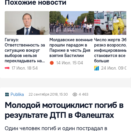
Похожие новости
Гагауз:
Молдавские военные
Число жертв Эбо
Ответственность за
прошли парадом в
резко возросло,
ситуацию вокруг
Париже в честь Дня
инфицированных
выборов нельзя
взятия Бастилии
становится все
перекладывать на
больше
14 Июл. 15:04
автономию
17 Июл. 18:54
24 Июл. 09:06
Publika
22 сентября 2018, 15:30
4 463
Молодой мотоциклист погиб в
результате ДТП в Фалештах
Один человек погиб и один пострадал в