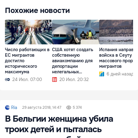
Похожие новости
Число работающих в
США хотят создать
Испания направи
ЕС мигрантов
собственную
войска в Сеуту п
достигло
авиакомпанию для
массового проры
исторического
депортации
мигрантов
максимума
нелегальных
6 дней назад
мигрантов
24 Июл. 07:00
20 Июл. 20:32
Ria
29 августа 2018, 14:47
5 374
В Бельгии женщина убила
троих детей и пыталась