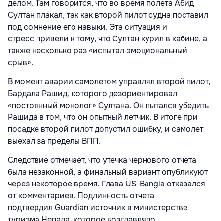
делом. Там говорится, что во время полета Абид
Султан плакал, так как второй пилот судна поставил
под сомнение его навыки. Эта ситуация и
стресс привели к тому, что Султан курил в кабине, а
также несколько раз «испытал эмоциональный
срыв».
В момент аварии самолетом управлял второй пилот,
Бардала Рашид, которого дезориентировал
«постоянный монолог» Султана. Он пытался убедить
Рашида в том, что он опытный летчик. В итоге при
посадке второй пилот допустил ошибку, и самолет
выехал за пределы ВПП.
Следствие отмечает, что утечка чернового отчета
была незаконной, а финальный вариант опубликуют
через некоторое время. Глава US-Bangla отказался
от комментариев. Подлинность отчета
подтвердил
Guardian источник в министерстве
туризма Непала, которое возглавляло