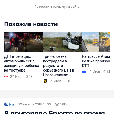
Разместить рекламу на сайте
Похожие новости
ДТП в Бельцах:
Три человека
На трассе Атаки
автомобиль сбил
пострадали в
Резина произошл
женщину и ребенка
результате
ДТП
на тротуаре
серьезного ДТП в
15 Июл. 19:14
Новоаненском
27 Июл. 10:18
районе
14 Июл. 11:00
Ria
29 августа 2018, 15:00
1 613
В пригороде Брюгге во время