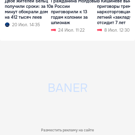
Двое жителей Бельц
Гражданина Молдовы
В Кишиневе выне
получили сроки: за 10
в России
приговоры трем
минут обокрали дом
приговорили к 13
наркоторговцам: 
на 412 тысяч леев
годам колонии за
летний «закладчи
шпионаж
отсидит 7 лет
20 Июл. 14:35
24 Июл. 11:22
8 Июл. 12:30
Разместить рекламу на сайте