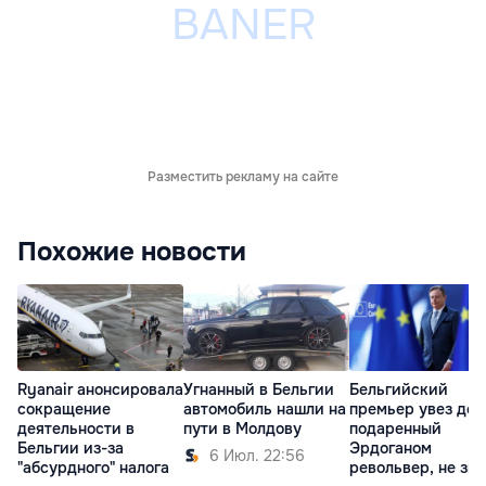
Разместить рекламу на сайте
Похожие новости
Ryanair анонсировала
Угнанный в Бельгии
Бельгийский
сокращение
автомобиль нашли на
премьер увез до
деятельности в
пути в Молдову
подаренный
Бельгии из-за
Эрдоганом
6 Июл. 22:56
"абсурдного" налога
револьвер, не зна