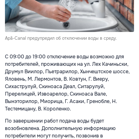
Apă-Canal предупредил об отключении воды в среду.
С 09:00 до 19:00 отключение воды возможно для
потребителей, проживающих на ул. Лех Качиньски,
Друмул Виилор, Пьетрарилор, Хынчештское шоссе,
Яловень, М. Лермонтов, В. Ковтун, Г. Виеру,
Сихаструлуй, Скиноаса Деал, Ситарулуй,
Пререлицей, Извоарелор, Скиноаса Вале,
Вынэторилор, Миорица, Г. Асаки, Гренобле, Н.
Тестемицану, В. Короленко.
По завершении работ подача воды будет
возобновлена. Дополнительную информацию
потребители могут получить, позвонив в