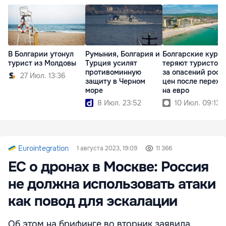
Румыния, Болгария и
Болгарские куро
В Болгарии утонул
Турция усилят
теряют туристов 
турист из Молдовы
противоминную
за опасений рост
27 Июл. 13:36
защиту в Черном
цен после перехо
море
на евро
8 Июл. 23:52
10 Июл. 09:13
Eurointegration
1 августа 2023, 19:09
11 366
ЕС о дронах в Москве: Россия
не должна использовать атаки
как повод для эскалации
Об этом на брифинге во вторник заявила