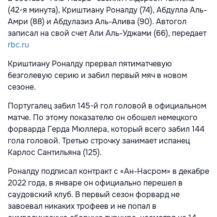
(42-я минута), Криштиану Роналду (74), Абдулла Аль-
Амри (88) и Абдулазиз Аль-Алива (90). Автогол
записал на свой счет Али Аль-Уджами (66), передает
rbc.ru
Криштиану Роналду прервал пятиматчевую
безголевую серию и забил первый мяч в новом
сезоне.
Португалец забил 145-й гол головой в официальном
матче. По этому показателю он обошел немецкого
форварда Герда Мюллера, который всего забил 144
гола головой. Третью строчку занимает испанец
Карлос Сантильяна (125).
Роналду подписал контракт с «Ан-Насром» в декабре
2022 года, в январе он официально перешел в
саудовский клуб. В первый сезон форвард не
завоевал никаких трофеев и не попал в