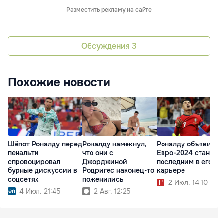
Разместить рекламу на сайте
Обсуждения
3
Похожие новости
Шёпот Роналду перед
Роналду намекнул,
Роналду объявил,
пенальти
что они с
Евро-2024 станет
спровоцировал
Джорджиной
последним в его
бурные дискуссии в
Родригес наконец-то
карьере
соцсетях
поженились
2 Июл. 14:10
4 Июл. 21:45
2 Авг. 12:25