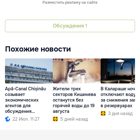
Разместить рекламу на сайте
Обсуждения
1
Похожие новости
Apă-Canal Chișinău
Жители трех
В Калараше ночь
созывает
секторов Кишинева
отключают воду и
экономических
останутся без
за снижения запа
агентов для
горячей воды до 19
в резервуарах
обсуждения
августа
3 дня назад
необходимых мер
22 Июл. 11:27
5 дней назад