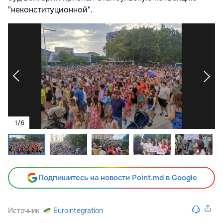
"неконституционной".
1
/
6
Подпишитесь на новости Point.md в Google
Источник
Eurointegration